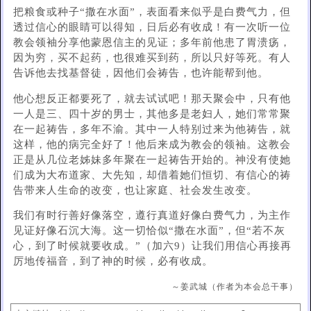
把粮食或种子“撒在水面”，表面看来似乎是白费气力，但
透过信心的眼睛可以得知，日后必有收成！有一次听一位
教会领袖分享他蒙恩信主的见证；多年前他患了胃溃疡，
因为穷，买不起药，也很难买到药，所以只好等死。有人
告诉他去找基督徒，因他们会祷告，也许能帮到他。
他心想反正都要死了，就去试试吧！那天聚会中，只有他
一人是三、四十岁的男士，其他多是老妇人，她们常常聚
在一起祷告，多年不渝。其中一人特别过来为他祷告，就
这样，他的病完全好了！他后来成为教会的领袖。这教会
正是从几位老姊妹多年聚在一起祷告开始的。神没有使她
们成为大布道家、大先知，却借着她们恒切、有信心的祷
告带来人生命的改变，也让家庭、社会发生改变。
我们有时行善好像落空，遵行真道好像白费气力，为主作
见证好像石沉大海。这一切恰似“撒在水面”，但“若不灰
心，到了时候就要收成。”（加六9）让我们用信心再接再
厉地传福音，到了神的时候，必有收成。
～姜武城（作者为本会总干事）