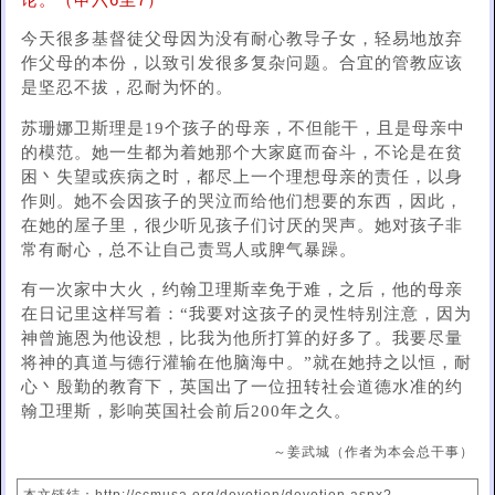
论。（申六6至7）
今天很多基督徒父母因为没有耐心教导子女，轻易地放弃
作父母的本份，以致引发很多复杂问题。合宜的管教应该
是坚忍不拔，忍耐为怀的。
苏珊娜卫斯理是19个孩子的母亲，不但能干，且是母亲中
的模范。她一生都为着她那个大家庭而奋斗，不论是在贫
困丶失望或疾病之时，都尽上一个理想母亲的责任，以身
作则。她不会因孩子的哭泣而给他们想要的东西，因此，
在她的屋子里，很少听见孩子们讨厌的哭声。她对孩子非
常有耐心，总不让自己责骂人或脾气暴躁。
有一次家中大火，约翰卫理斯幸免于难，之后，他的母亲
在日记里这样写着：“我要对这孩子的灵性特别注意，因为
神曾施恩为他设想，比我为他所打算的好多了。我要尽量
将神的真道与德行灌输在他脑海中。”就在她持之以恒，耐
心丶殷勤的教育下，英国出了一位扭转社会道德水准的约
翰卫理斯，影响英国社会前后200年之久。
～姜武城（作者为本会总干事）
本文链结：http://ccmusa.org/devotion/devotion.aspx?