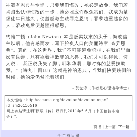
神满有恩典与怜悯，只要我们悔改，祂必定赦免。我们若
肯踏出认罪悔改的一步，祂必照应许赦免我们。我成为基
督徒年日越久，便越感激主赦罪之恩情；罪孽越重越多的
人，蒙赦免后便越懂得感恩。
约翰牛顿（John Newton）本是贩卖奴隶的头子，悔改信
主以后，他有感而发，写下脍炙人口的美丽诗章“奇异恩
典”。真的，在这世界，我们不可能避免犯罪，在我们里面
没有良善，只有靠着神赦罪的恩典，我们才可以得救。诗
人说：“我正说我失了脚，耶和华啊，那时袮的慈爱扶助
我。”（诗九十四18）这就是神的恩典，当我们快要跌倒的
时候，祂的爱仍然托着我们。
～莫世淳（作者是心理辅导博士）
本文链结：http://ccmusa.org/devotion/devotion.aspx?
id=sm20110516
网上转贴请注明"原载《传》双月刊2011年5-6月（中国信徒布道
会）"。
页 首
|
上一篇
|
下一篇
全 年 总 目 录