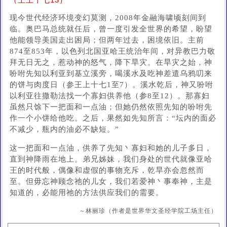
（王上十七13）
现今世代经济环境变幻莫测，2008年金融海啸顷刻间到
临。奥巴马总统就任后，曾一度引发全世界的希望，盼望
他能领导美国走出困局；但两年过去，困境依旧。主前
874至853年，以色列北国亚哈王统治年间，对异教巴力敬
拜无日无之，惹动神的怒气，降下旱灾。在旱灾之始，神
吩咐先知以利亚到基立溪旁，喝溪水及吃神差遣乌鸦叨来
的饼与肉度日（参王上十七1至7）。溪水乾后，神又吩咐
以利亚往撒勒法找一个寡妇供养他（参8至12）。那寡妇
虽然只馀下一把面和一点油；但她仍然依照先知的吩咐先
作一个小饼给他吃。之后，果然如先知所言：“坛内的面必
不减少，瓶内的油必不缺短。”
这一把面和一点油，供养了先知丶寡妇和她的儿子多日，
直到神降雨在地上。弟兄姊妹，我们身处的世代就像亚哈
王的时代般，偶像和虚假的事物充斥，乾旱亦会忽然而
至。但毋忘神顾念祂的儿女，我们若爱神丶事奉神，主是
知道的，必能用祂的方法供应我们的需要。
～林丽珍（作者是世界华文圣经学院工场主任）