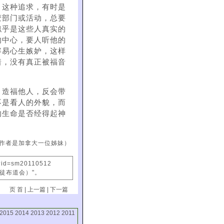
。这种追求，有时是
麽部门或活动，总要
似乎是这些人真实的
的中心，要人听他的
容易心生嫉妒，这样
着，没有真正被福音
，造福他人，反会带
不是看人的外貌，而
的生命是否经得起神
作者是加拿大一位姊妹）
x?id=sm20110512
信徒布道会）"。
页 首
|
上一篇
|
下一篇
2015
2014
2013
2012
2011