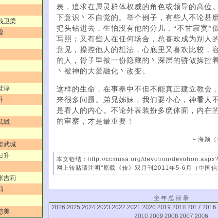
表，追求在属灵群体权威的角色或领导的高位
下意识丶不自觉的。举个例子，有些人不论甚
／钱卫梁
把头钻进去，生怕没有他的分儿，“不甘寂寞”
梁
写照；又有些人在任何场合，总喜欢成为别人
意见，操控他人的想法，心底里又喜欢比较，
的人，骨子里被一份隐藏的丶深层的骄傲操控
丶被神的大爱融化丶改变。
世淳
这样的生命，在事奉中不但不能真正建立教会
来很多问题。弟兄姊妹，我们要小心，神看人
升
是看人的内心。不论外表装扮多麽体面，内在
的审察，才是最重要！
武城
～海颜（
／姜武城
日升
本文链结：http://ccmusa.org/devotion/devotion.asp
网上转贴请注明"原载《传》双月刊2011年5-6月（中国
／张吉莉
莉
全 年 总 目 录
2026
2025
2024
2023
2022
2021
2020
2019
2018
2017
2016
慈美
2010
2009
2008
2007
2006