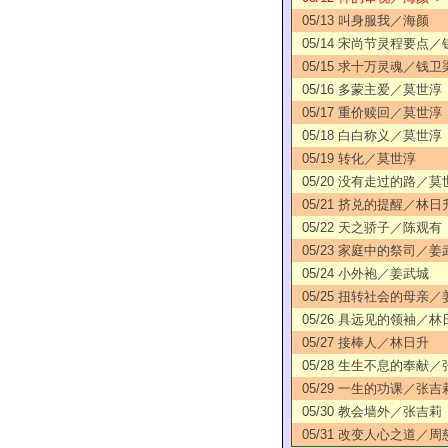
05/13 叫身服我／海颜
05/14 宋尚节灵程要点
05/15 求十万灵魂／钱卫
05/16 多蒙主爱／莫世淳
05/17 重价赎回／莫世淳
05/18 白白称义／莫世淳
05/19 转化／莫世淳
05/20 没有走过的路／莫
05/21 挤兑的提醒／林日
05/22 天之骄子／陈观有
05/23 家庭中的祭司／姜
05/24 小外袍／姜武城
05/25 扭转社会的母亲
05/26 具远见的领袖／林
05/27 接棒人／林日升
05/28 生生不息的奉献
05/29 一生的功课／张吉
05/30 教会墙外／张吉莉
05/31 改变人心之道／周