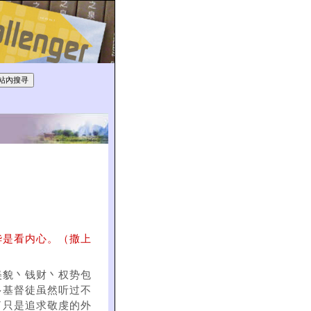
华是看内心。（撒上
美貌丶钱财丶权势包
多基督徒虽然听过不
了只是追求敬虔的外