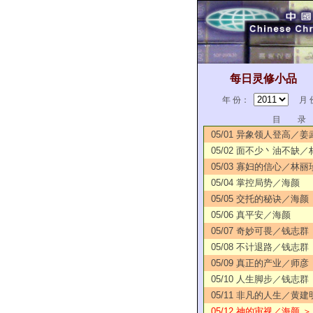
每日灵修小品
年 份：
月 
目 录
05/01 异象领人登高／姜
05/02 面不少丶油不缺
05/03 寡妇的信心／林丽
05/04 掌控局势／海颜
05/05 交托的秘诀／海颜
05/06 真平安／海颜
05/07 奇妙可畏／钱志群
05/08 不计退路／钱志群
05/09 真正的产业／师彦
05/10 人生脚步／钱志群
05/11 非凡的人生／黄建
05/12 神的审视／海颜 ＞