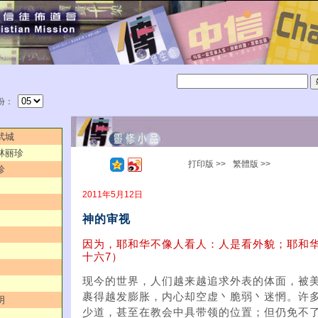
份：
武城
／林丽珍
打印版 >>
繁體版 >>
珍
2011年5月12日
神的审视
因为，耶和华不像人看人：人是看外貌；耶和
十六7）
现今的世界，人们越来越追求外表的体面，被
裹得越发膨胀，内心却空虚丶脆弱丶迷惘。许
明
少道，甚至在教会中具带领的位置；但仍免不