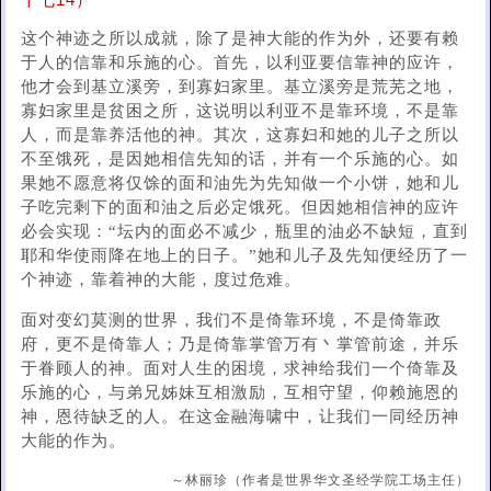
十七14）
这个神迹之所以成就，除了是神大能的作为外，还要有赖
于人的信靠和乐施的心。首先，以利亚要信靠神的应许，
他才会到基立溪旁，到寡妇家里。基立溪旁是荒芜之地，
寡妇家里是贫困之所，这说明以利亚不是靠环境，不是靠
人，而是靠养活他的神。其次，这寡妇和她的儿子之所以
不至饿死，是因她相信先知的话，并有一个乐施的心。如
果她不愿意将仅馀的面和油先为先知做一个小饼，她和儿
子吃完剩下的面和油之后必定饿死。但因她相信神的应许
必会实现：“坛内的面必不减少，瓶里的油必不缺短，直到
耶和华使雨降在地上的日子。”她和儿子及先知便经历了一
个神迹，靠着神的大能，度过危难。
面对变幻莫测的世界，我们不是倚靠环境，不是倚靠政
府，更不是倚靠人；乃是倚靠掌管万有丶掌管前途，并乐
于眷顾人的神。面对人生的困境，求神给我们一个倚靠及
乐施的心，与弟兄姊妹互相激励，互相守望，仰赖施恩的
神，恩待缺乏的人。在这金融海啸中，让我们一同经历神
大能的作为。
～林丽珍（作者是世界华文圣经学院工场主任）