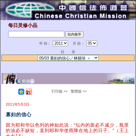
每日灵修小品
年 份：
月 份：
目 录
打印版 >>
繁體版 >>
2011年5月3日
寡妇的信心
因为耶和华以色列的神如此说：“坛内的面必不减少，瓶里
的油必不缺短，直到耶和华使雨降在地上的日子。”（王上