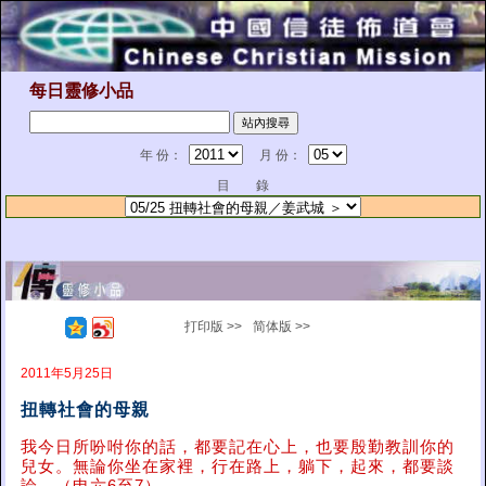
每日靈修小品
年 份：
月 份：
目 錄
打印版 >>
简体版 >>
2011年5月25日
扭轉社會的母親
我今日所吩咐你的話，都要記在心上，也要殷勤教訓你的
兒女。無論你坐在家裡，行在路上，躺下，起來，都要談