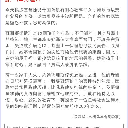
論。（申六6至7）
今天很多基督徒父母因為沒有耐心教導子女，輕易地放棄
作父母的本份，以致引發很多複雜問題。合宜的管教應該
是堅忍不拔，忍耐為懷的。
蘇珊娜衛斯理是19個孩子的母親，不但能幹，且是母親中
的模範。她一生都為著她那個大家庭而奮鬥，不論是在貧
困、失望或疾病之時，都盡上一個理想母親的責任，以身
作則。她不會因孩子的哭泣而給他們想要的東西，因此，
在她的屋子裡，很少聽見孩子們討厭的哭聲。她對孩子非
常有耐心，總不讓自己責罵人或脾氣暴躁。
有一次家中大火，約翰衛理斯倖免於難，之後，他的母親
在日記裡這樣寫著：「我要對這孩子的靈性特別注意，因
為神曾施恩為他設想，比我為他所打算的好多了。我要盡
量將神的真道與德行灌輸在他腦海中。」就在她持之以
恆，耐心、殷勤的教育下，英國出了一位扭轉社會道德水
準的約翰衛理斯，影響英國社會前後200年之久。
～姜武城（作者為本會總幹事）
本文鏈結：http://ccmusa.org/devotion/devotion.aspx?