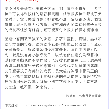
子。（箴三11至12）
現今很多夫婦在生養孩子方面，都「貴精不貴多」，希望
孩子可以得到較好的培育和照顧，結果很多孩子都成了天
之驕子。父母疼愛有餘；卻管教不足，造成很多孩子個性
倚賴，經不起壓力和考驗。短暫和表面的幸福對孩子日後
的成長不但沒有好處，還可能要付上很大代價才能彌補。
聖經中有關教導孩子的訣竅，多著重靈性、真理、品格和
德行方面的培養。強調從小就要作出嚴正的管教；不然孩
子日漸長大，很多壞習慣便積重難返。舊約中的祭司以
利，就是沒有從小教導兒子，以致他們任意妄為得罪神。
以利雖然勸他們不要作惡，也沒被他們放在心上；結果神
責備以利尊重兒子過於尊重祂，令後代受到嚴厲的處罰。
父母親要孩子有美好的成長，長大後行神眼中看為正的
事，不能單靠供應孩子富裕舒適的生活條件；而必須按聖
經的原則作出教導，就如中國三字經上的話，「養不教，
父之過；教不嚴，師之惰。」
～陳觀有（作者是教會長老）
本文鏈結：http://ccmusa.org/devotion/devotion.aspx?