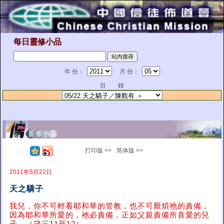
每日靈修小品
年 份：
月 份：
目 錄
打印版 >>
简体版 >>
2011年5月22日
天之驕子
我兒，你不可輕看耶和華的管教，也不可厭煩祂的責備，
因為耶和華所愛的，祂必責備，正如父親責備所喜愛的兒