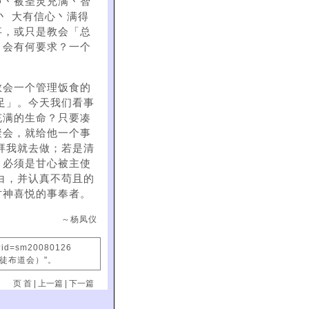
声丶被圣灵充满丶智
丶 大有信心丶满得
事，或只是教会「总
，会有何要求？一个
教会一个管理饭食的
足」。今天我们看事
充满的生命？只要凑
聚会，就给他一个事
拜我就去做；若是清
，必须是甘心被主使
白，并认真不苟且的
讨神喜悦的事奉者。
～杨凤仪
x?id=sm20080126
信徒布道会）"。
页 首
|
上一篇
|
下一篇