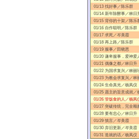
01/13 找好事／陈乐群
01/14 新年除酵事／林日
01/15 背你的十架／陈乐
01/16 自作聪明／陈乐群
01/17 求死／岑美霞
01/18 再上路／陈乐群
01/19 服事／田晓恩
01/20 谦卑服事，爱神
01/21 偶像之都／林日升
01/22 为国求复兴／林丽
01/23 为教会求复兴／林
01/24 生命真光／杨凤仪
01/25 愿主的旨意成就
01/26 管饭食的人／杨凤
01/27 突破传统，完全
01/28 要有忠心／林日升
01/29 慎言／岑美霞
01/30 弃旧更新／岑美霞
01/31 造就的话／杨凤仪