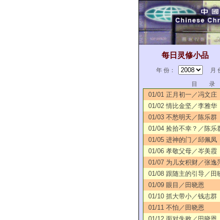
每日灵修小品
年 份：
月 
目 录
01/01 正月初一／冯文庄
01/02 情比金坚／李雅华
01/03 不愁明天／陈乐群
01/04 捡拾不幸？／陈乐
01/05 进神的门／邱佩凤
01/06 孝敬父母／岑美霞
01/07 为儿女积财／张逸
01/08 跟随主的引导／田
01/09 眼目／田晓恩
01/10 抓大带小／钱志群
01/11 不怕／田晓恩
01/12 面对失败／田晓恩