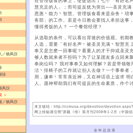
在管理饭食的事上，使徒选出了七个「有好名
慧充足的人」；而司提反犹为突出──圣灵充满
升
恩惠丶能力丶智慧。管理饭食看来是杂务丶琐
群
务部」的工作。若是今日教会要找人承担这事
懂得煮饭的人？ 一个餐馆经理？
从选取的条件，可以看出背後的价值观。初期
人选，需要「有好名声丶被圣灵充满丶智慧充 
奉又是怎麽一回事呢？看重人的才干抑或圣灵
爱人／杨凤仪
够人数就来者不拒吗？为了让某团友多点回来
奉岗位吗？ 我对事奉又如何理解？若是带领敬
珍
洁丶排椅子的工作就让别人去做？一个事奉者
丽珍
用，谦卑丶常常亲近神，又在神话语上追求 明
人。愿神帮助我们有司提反的生命素质，作个
／杨凤仪
仪 ＞
顺服／杨凤仪
本文链结：http://ccmusa.org/devotion/devotion.asp
网上转贴请注明"原载《传》双月刊2008年1-2月（中国
全 年 总 目 录