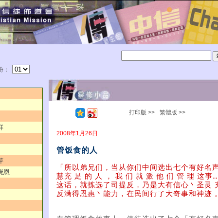
份：
打印版 >>
繁體版 >>
群
2008年1月26日
管饭食的人
萍
「所以弟兄们，当从你们中间选出七个有好名
晓恩
慧充 足 的 人 ， 我 们 就 派 他 们 管 理 这事
这话，就拣选了司提反，乃是大有信心丶圣灵 
反满得恩惠丶能力，在民间行了大奇事和神迹 。