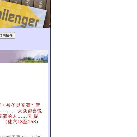
声丶被圣灵充满丶智
……
。」 大众都喜悦
充满的人
……
司 提
（徒六13至158）