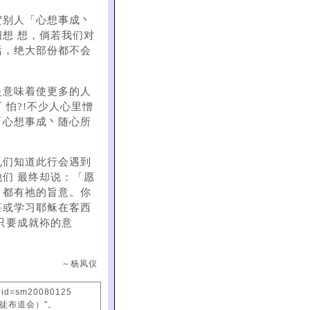
贺别人「心想事成丶
想 想，倘若我们对
话，绝大部份都不会
是意味着使更多的人
怕?!不少人心里憎
「心想事成丶随心所
兄们知道此行会遇到
们 最终却说：「愿
，都有祂的旨意。你
甚或学习耶稣在客西
只要成就袮的意
～杨凤仪
x?id=sm20080125
信徒布道会）"。