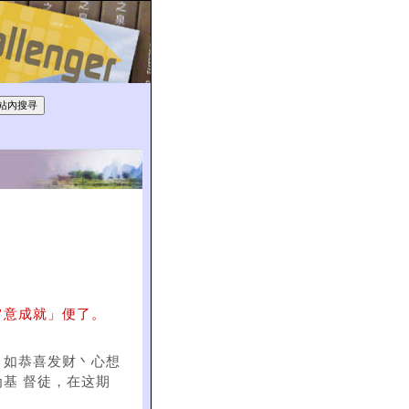
旨意成就」便了。
，如恭喜发财丶心想
基 督徒，在这期