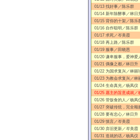
01/13 找好事／陈乐群
01/14 新年除酵事／林日
01/15 背你的十架／陈乐
01/16 自作聪明／陈乐群
01/17 求死／岑美霞
01/18 再上路／陈乐群
01/19 服事／田晓恩
01/20 谦卑服事，爱神
01/21 偶像之都／林日升
01/22 为国求复兴／林丽
01/23 为教会求复兴／林
01/24 生命真光／杨凤仪
01/25 愿主的旨意成就／
01/26 管饭食的人／杨凤
01/27 突破传统，完全
01/28 要有忠心／林日升
01/29 慎言／岑美霞
01/30 弃旧更新／岑美霞
01/31 造就的话／杨凤仪