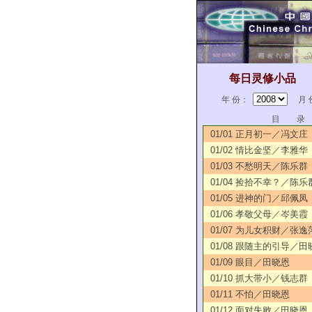
每日灵修小品
年 份：
月 
目 录
01/01 正月初一／冯文庄
01/02 情比金坚／李雅华
01/03 不愁明天／陈乐群
01/04 捡拾不幸？／陈乐
01/05 进神的门／邱佩凤
01/06 孝敬父母／岑美霞
01/07 为儿女积财／张逸
01/08 跟随主的引导／田
01/09 眼目／田晓恩
01/10 抓大带小／钱志群
01/11 不怕／田晓恩
01/12 面对失败／田晓恩