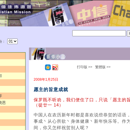
份：
打印版 >>
繁體版 >>
群
2008年1月25日
愿主的旨意成就
萍
保罗既不听劝，我们便住了口，只说「愿主的
晓恩
（徒廿一 14）
中国人在农历新年时都是喜欢说些恭贺的话语
事成丶从心所欲丶身体健康丶新年快乐等。作为
间，你又怎样祝贺别人呢？