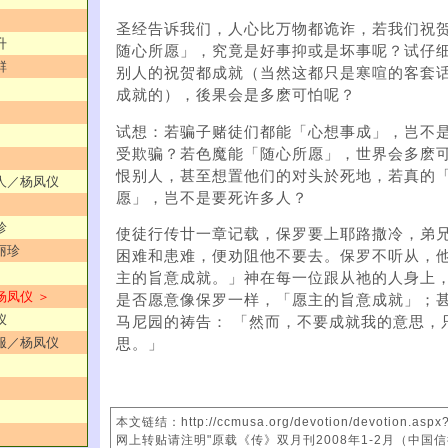
圣经告诉我们，人心比万物都诡诈，若我们祝
升
随心所愿」，究竟是好事抑或是坏事呢？试仔细
群
别人的祝贺都成就（当然这都只是寒喧的客套
成就的），後果会是多麽可怕呢？
试想：若骗子赌徒们都能「心想事成」，岂不
受欺骗？若色魔能「随心所愿」，世界会多麽可 
恨别人，甚至想置他们的对头於死地，若真的
爱人／杨凤仪
愿」，岂不是要死许多人？
珍
使徒行传廿一章记载，保罗要上耶路撒冷，弟
丽珍
困难和患难，便劝阻他不要去。保罗不听从，他
主的旨意成就。」神在每一位跟从祂的人身上
杨凤仪 ＞
是否愿意像保罗一样，「愿主的旨意成就」；
仪
马尼园的祷告： 「然而，不要成就我的意思，
顺服／杨凤仪
思。」
本文链结：http://ccmusa.org/devotion/devotion.asp
网上转贴请注明"原载《传》双月刊2008年1-2月（中国