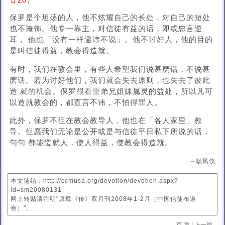
廿20）
保罗是个坦荡的人，他不炫耀自己的长处，对自己的短处
也不掩饰。他专一靠主，对信徒有益的话，即或忠言逆
耳， 他也「没有一样避讳不说」。他不讨好人，他的目的
是叫信徒得益，教会得造就。
有时，我们在教会里，有些人希望我们说甚麽话，不说甚
麽话。若为讨好他们，我们就会失去原则，也失去了彼此
造 就的机会。保罗很看重弟兄姐妹属灵的益处，所以凡可
以造就教会的，都直言不讳，不怕得罪人。
此外，保罗不但在教会教导人，他也在「各人家里」教
导。但愿我们无论是公开或是与信徒平日私下所说的话，
句句 都能造就人，使人得益，使教会得造就。
～杨凤仪
本文链结：http://ccmusa.org/devotion/devotion.aspx?
id=sm20080131
网上转贴请注明"原载《传》双月刊2008年1-2月（中国信徒布道
会）"。
页 首
|
上一篇