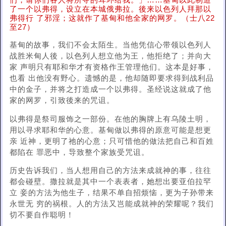
们，请你们各人将所夺的耳环给我。」……基甸以此制造
了一个以弗得，设立在本城俄弗拉。後来以色列人拜那以
弗得行 了邪淫；这就作了基甸和他全家的网罗。（士八22
至27）
基甸的故事，我们不会太陌生。当他凭信心带领以色列人
战胜米甸人後，以色列人想立他为王，他拒绝了；并向大
家 声明只有耶和华才有资格作王管理他们。这本是好事，
也看 出他没有野心。遗憾的是，他却随即要求得到战利品
中的金子，并将之打造成一个以弗得。圣经说这就成了他
家的网罗，引致後来的咒诅。
以弗得是祭司服饰之一部份。在他的胸牌上有乌陵土明，
用以寻求耶和华的心意。基甸做以弗得的原意可能是想更
亲 近神，更明了祂的心意；只可惜他的做法把自己和百姓
都陷在 罪恶中，导致整个家族受咒诅。
历史告诉我们，当人想用自己的方法来成就神的事，往往
都会碰壁。撒拉就是其中一个表表者，她想出要亚伯拉罕
立 妾的方法为他生子，结果不单自招烦恼，更为子孙带来
永世无 穷的祸根。人的方法又岂能成就神的荣耀呢？我们
切不要自作聪明！