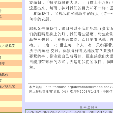
旋而归，「扫罗就怒视大卫。」（撒上十八9）
流露出来。然而，神对我们的目光却不一样；
升
目看顾我们， 又视我们如祂眼中的瞳人（诗十
群
何等的安慰。
耶稣又告诫我们，眼目可以令我们犯罪（参太五
们的眼睛是身上的灯，我们看些甚麽，对生命影
基督再来时，「祂驾云降临。众目要看见祂，
祂。」（启一7）世上每一个人，有一天都要看
爱人／杨凤仪
所行的向祂 交账。你预备好迎见祂没有？要预
要紧的事，是注意自己所看的。愿主赐我们力
珍
日能用荣耀神的方式，去运用我们的眼目， 同
丽珍
主。
／杨凤仪
仪
顺服／杨凤仪
本文链结：http://ccmusa.org/devotion/devotion.asp
网上转贴请注明"原载《传》双月刊2008年1-2月（中国
全 年 总 目 录
2026
2025
2024
2023
2022
2021
2020
2019
2018
2017
2016