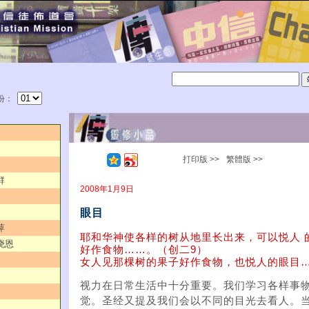
份：
打印版 >>
繁體版 >>
群
2008年1月9日
眼目
萍
耶和华神使各样的树从地里长出来，可以悦人 
晓恩
好作食物……。（创二9）
女人见那棵树的果子好作食物，也悦人的眼目…
视力在日常生活中十分重要。我们学习各样事
觉。圣经又提及我们会以不同的目光去看人。当