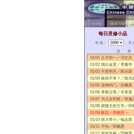
每日灵修小品
年 份：
月 
目 录
01/01 正月初一／冯文庄
01/02 情比金坚／李雅华
01/03 不愁明天／陈乐群
01/04 捡拾不幸？／陈乐
01/05 进神的门／邱佩凤
01/06 孝敬父母／岑美霞
01/07 为儿女积财／张逸
01/08 跟随主的引导／田
01/09 眼目／田晓恩 ＞
01/10 抓大带小／钱志群
01/11 不怕／田晓恩
01/12 面对失败／田晓恩