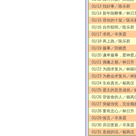
01/13 找好事／陈乐群
01/14 新年除酵事／林日
01/15 背你的十架／陈乐
01/16 自作聪明／陈乐群
01/17 求死／岑美霞
01/18 再上路／陈乐群
01/19 服事／田晓恩
01/20 谦卑服事，爱神
01/21 偶像之都／林日升
01/22 为国求复兴／林丽
01/23 为教会求复兴／林
01/24 生命真光／杨凤仪
01/25 愿主的旨意成就
01/26 管饭食的人／杨凤
01/27 突破传统，完全
01/28 要有忠心／林日升
01/29 慎言／岑美霞
01/30 弃旧更新／岑美霞
01/31 造就的话／杨凤仪