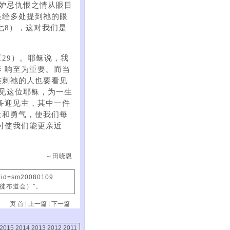
妒忌仇恨之情从眼目
圣经多处提到祂的眼
七8），这对我们是
29）。耶稣说，我
 响至为重要。而当
连刺祂的人也要看见
见这位耶稣，为一生
备迎见主，其中一件
量和勇气，使我们每
时使我们能更亲近
～田晓恩
x?id=sm20080109
信徒布道会）"。
页 首
|
上一篇
|
下一篇
2015
2014
2013
2012
2011