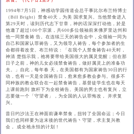
禁食。（代下廿1至3 ）
1994年7月5日，神感动学园传道会总干事比尔布兰特博士
（Bill Bright）禁食40天，为美 国求复兴。当他禁食进入
第29天时，读到历代志下廿章，神的话深深打动他，於是
他邀了超过100个宗派，共600多位领袖前来佛罗里达州和
他一同禁食祷 告。在连续三天的祷告会中，众领袖一同为
自己和国家认罪祷告，又为领导人祷告，每个参加者的生
命都得着改变。布兰特说：「在我个人禁食祷告40天时，
神清 楚指示我，祂将要带给美国很大的属灵觉醒；但在那
日子之前，神的儿女必须禁食祷告，做好属灵上的准备功
夫。」自此，每年春 天，在美国都有为国家祷告30日的行
动，也有一天是全国祷告日，愈来愈多教会参与。很多不
同种族的教会联合在一起禁食祷告，基督徒学生也在每天
上课前跑到 旗杆下为全校祷告。美国的男士也有复兴，立
志要做一个「守望者」，为全国的人认罪悔改， 并求复
兴。
昔日约沙法王在神面前谦卑禁食，扭转了全国命运；今日
我们也同样要为这末後的世代祷告丶守望，求主复兴教
会， 成全祂永恒的计划！