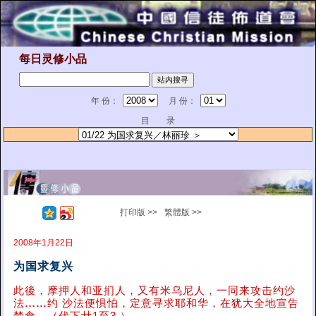
每日灵修小品
年 份：
月 份：
目 录
打印版 >>
繁體版 >>
2008年1月22日
为国求复兴
此後，摩押人和亚扪人，又有米乌尼人，一同来攻击约沙
法
……
约 沙法便惧怕，定意寻求耶和华，在犹大全地宣告