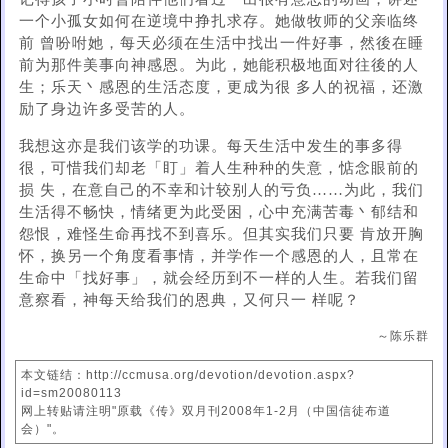
一个小孤女如何在逆境中挣扎求存。她做牧师的父亲临终
前 曾吩咐她，每天必须在生活中找出一件好事，然後在睡
前为那件美事向神感恩。为此，她能积极地面对往後的人
生；乐天丶感恩的生活态度，更成为很 多人的祝福，还激
励了身边许多受苦的人。
我想这亦是我们该学的功课。每天生活中发生的事多得
很，可惜我们却老「盯」着人生种种的失意，惦念眼前的
损 失，在意自己的不幸和计较别人的亏负……为此，我们
生活得不畅快，情绪更为此受困，心中充满苦毒丶郁结和
怨恨，难怪生命再找不到喜乐。但其实我们只要 肯放开胸
怀，换另一个角度看事情，并学作一个感恩的人，且常在
生命中「找好事」，就会经历到不一样的人生。若我们留
意察看，神每天给我们的恩典，又何只一 样呢？
～陈乐群
本文链结：http://ccmusa.org/devotion/devotion.aspx?
id=sm20080113
网上转贴请注明"原载《传》双月刊2008年1-2月（中国信徒布道
会）"。