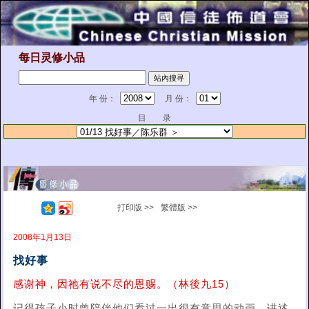
每日灵修小品
年 份：
月 份：
目 录
打印版 >>
繁體版 >>
2008年1月13日
找好事
感谢神，因祂有说不尽的恩赐。（林後九15）
记得孩子小时曾陪伴他们看过一出很有意思的动画，讲述