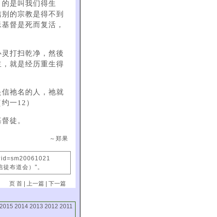
目的是叫我们得生
信别的宗教是得不到
稣基督是死而复活，
心灵打扫乾净，然後
主，就是经历重生得
是信祂名的人，祂就
约一12）
基督徒。
～郑果
x?id=sm20061021
信徒布道会）"。
页 首
|
上一篇
|
下一篇
2015
2014
2013
2012
2011