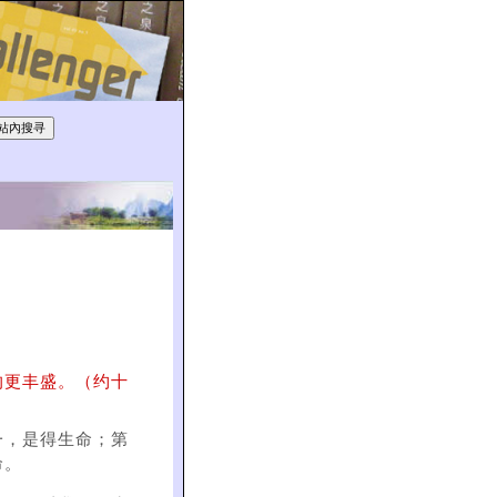
的更丰盛。（约十
一，是得生命；第
命。