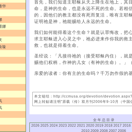
首先，我们知道主耶稣从天上降生在地上，其
雅华
命，是神的生命，也是永远不死的生命。若相
的，因他们的教主都没有死而复活，唯有主耶
娜
证明祂是神，祂能赐给人永远的生命。
维娜
我们如何能得着这个生命？就是认罪悔改，把
求主耶稣进入心灵之中，祂必进来作你我的救
庆
救，也就是得着生命。
汝璇
圣经说：「凡接待祂的（接受耶稣内住），就
赐他们权柄，作神的儿女（有神的生命）。」（
亲爱的读者：你有主的生命吗？千万勿作假的
本文链结：http://ccmusa.org/devotion/devotion.asp
凤
网上转贴请注明"原载《传》双月刊2006年9-10月（中国
凤
全 年 总 目 录
2026
2025
2024
2023
2022
2021
2020
2019
2018
2017
2016
2010
2009
2008
2007
2006