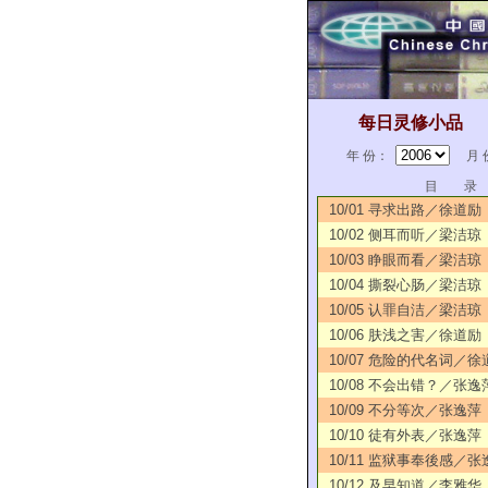
每日灵修小品
年 份：
月 
目 录
10/01 寻求出路／徐道励
10/02 侧耳而听／梁洁琼
10/03 睁眼而看／梁洁琼
10/04 撕裂心肠／梁洁琼
10/05 认罪自洁／梁洁琼
10/06 肤浅之害／徐道励
10/07 危险的代名词／徐
10/08 不会出错？／张逸
10/09 不分等次／张逸萍
10/10 徒有外表／张逸萍
10/11 监狱事奉後感／张
10/12 及早知道／李雅华