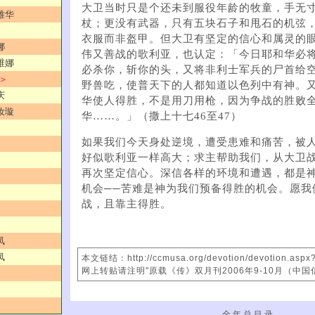
大卫当时只是个还未到服役年龄的牧童，手无
雅华
杖；更没有武器，只有五块石子和甩石的机弦
衣服而非盔甲。但大卫有坚定的信心和属灵的
娜
伟又善战的歌利亚，也认定：「今日耶和华必
维娜
必杀你，斩你的头，又将非利士军兵的尸首给
 ＞
野兽吃，使普天下的人都知道以色列中有神。
庆
华使人得胜，不是用刀用枪，因为争战的胜败
汝璇
华……。」（撒上十七46至47）
如果我们今天身处逆境，遭受患难和痛苦，被
好似歌利亚一样高大；求主帮助我们，从大卫
再次坚定信心。深信各样的环境和遭遇，都是
机会──苦难是神为我们预备得胜的机会。愿我
战，且靠主得胜。
凤
凤
本文链结：http://ccmusa.org/devotion/devotion.asp
网上转贴请注明"原载《传》双月刊2006年9-10月（中国
全 年 总 目 录