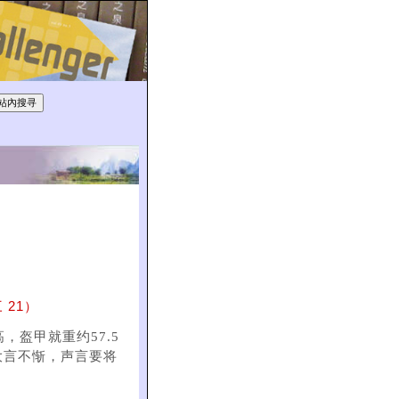
21）
，盔甲就重约57.5
大言不惭，声言要将