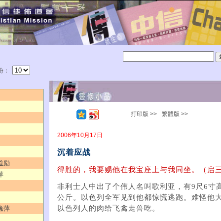
份：
打印版 >>
繁體版 >>
2006年10月17日
沉着应战
道励
得胜的，我要赐他在我宝座上与我同坐。（启三 
萍
非利士人中出了个伟人名叫歌利亚，有9尺6寸高
公斤。以色列全军见到他都惊慌逃跑。难怪他
以色列人的肉给飞禽走兽吃。
逸萍