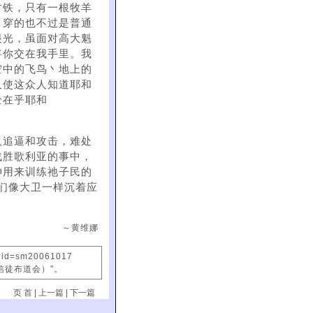
寸铁，只有一根牧羊
，穿的也不过是普通
眼光，虽面对高大魁
将你交在我手里。我
空中的飞鸟丶地上的
又使这众人知道耶和
全在乎耶和
人追逼和攻击，难处
战胜歌利亚的事中，
神用来训练祂子民的
们像大卫一样沉着应
～黄维娜
x?id=sm20061017
信徒布道会）"。
页 首
|
上一篇
|
下一篇