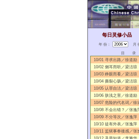
每日灵修小品
年 份：
月 
目 录
10/01 寻求出路／徐道励
10/02 侧耳而听／梁洁琼
10/03 睁眼而看／梁洁琼
10/04 撕裂心肠／梁洁琼
10/05 认罪自洁／梁洁琼
10/06 肤浅之害／徐道励
10/07 危险的代名词／徐
10/08 不会出错？／张逸
10/09 不分等次／张逸萍
10/10 徒有外表／张逸萍
10/11 监狱事奉後感／张
10/12 及早知道／李雅华