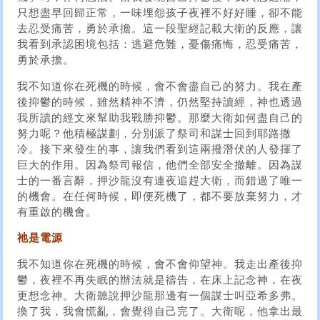
只想盡早回歸正常，一味埋怨孩子夜裡不好好睡，卻不能
去忍受痛苦，勇於承擔。這一段聖經記載大衛的反應，讓
我看到承認困境包括：逃避危難，憂傷痛悔，忍受痛苦，
勇於承擔。
我不知道你在死機的時候，會不會盡自己的努力。我在產
後抑鬱的時候，雖然精神不濟，仍然堅持讀經，神也透過
我所讀的經文來幫助我戰勝抑鬱。那麼大衛如何盡自己的
努力呢？他積極謀劃，分別派了祭司和謀士回到耶路撒
冷。接下來發生的事，讓我們看到這兩撥潛伏的人發揮了
巨大的作用。因為祭司報信，他們全部安全撤離。因為謀
士的一番言辭，押沙龍沒有連夜追趕大衛，而錯過了唯一
的機會。在任何時候，即便死機了，都不要放棄努力，才
有重啟的機會。
祂是電源
我不知道你在死機的時候，會不會仰望神。我走出產後抑
鬱，夜裡不再失眠的辦法就是禱告，在床上記念神，在夜
更想念神。大衛聽說押沙龍那邊有一個謀士叫亞希多弗。
換了我，我會慌亂，會覺得自己完了。大衛呢，他拿出最