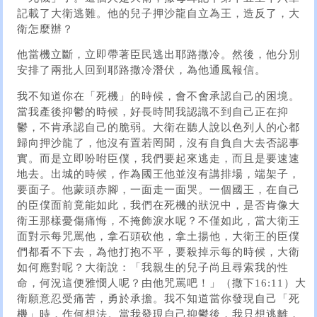
記載了大衛逃難。他的兒子押沙龍自立為王，造反了，大
衛怎麼辦？
他當機立斷，立即帶著臣民逃出耶路撒冷。然後，他分別
安排了兩批人回到耶路撒冷潛伏，為他通風報信。
我不知道你在「死機」的時候，會不會承認自己的困境。
當我產後抑鬱的時候，好長時間我認識不到自己正在抑
鬱，不肯承認自己的脆弱。大衛在聽人說以色列人的心都
歸向押沙龍了，他沒有置若罔聞，沒有自負自大去否認事
實。而是立即吩咐臣僕，我們要起來逃走，而且是要速速
地去。出城的時候，作為國王他並沒有講排場，端架子，
要面子。他蒙頭赤腳，一面走一面哭。一個國王，在自己
的臣僕面前竟能如此，我們在死機的狀況中，是否肯像大
衛王那樣憂傷痛悔，不掩飾淚水呢？不僅如此，當大衛王
面對示每咒罵他，拿石頭砍他，拿土揚他，大衛王的臣僕
們都看不下去，為他打抱不平，要殺掉示每的時候，大衛
如何應對呢？大衛說：「我親生的兒子尚且尋索我的性
命，何況這便雅憫人呢？由他咒罵吧！」（撒下16:11）大
衛願意忍受痛苦，勇於承擔。我不知道當你發現自己「死
機」時，作何想法。當我發現自己抑鬱後，我只想逃離，