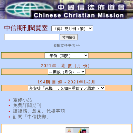
中信期刊閱覽室
奉獻支持中信 >>
2021年 - 期 數（月 份）
194期 目 錄 - 2021年1-2月
靈修小品
免費訂閱期刊
讀後感、意見、代禱事項
訂閱「中信快郵」