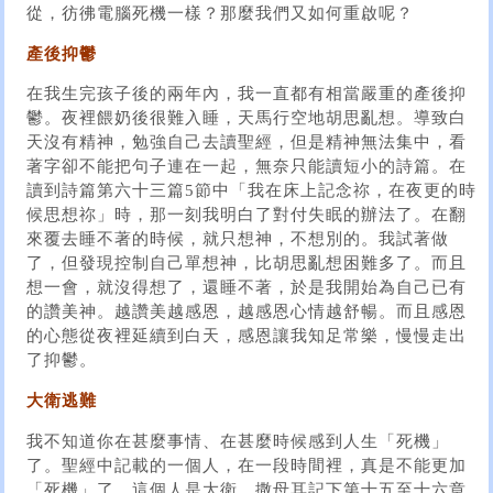
從，彷彿電腦死機一樣？那麼我們又如何重啟呢？
產後抑鬱
在我生完孩子後的兩年內，我一直都有相當嚴重的產後抑
鬱。夜裡餵奶後很難入睡，天馬行空地胡思亂想。導致白
天沒有精神，勉強自己去讀聖經，但是精神無法集中，看
著字卻不能把句子連在一起，無奈只能讀短小的詩篇。在
讀到詩篇第六十三篇5節中「我在床上記念祢，在夜更的時
候思想祢」時，那一刻我明白了對付失眠的辦法了。在翻
來覆去睡不著的時候，就只想神，不想別的。我試著做
了，但發現控制自己單想神，比胡思亂想困難多了。而且
想一會，就沒得想了，還睡不著，於是我開始為自己已有
的讚美神。越讚美越感恩，越感恩心情越舒暢。而且感恩
的心態從夜裡延續到白天，感恩讓我知足常樂，慢慢走出
了抑鬱。
大衛逃難
我不知道你在甚麼事情、在甚麼時候感到人生「死機」
了。聖經中記載的一個人，在一段時間裡，真是不能更加
「死機」了。這個人是大衛，撒母耳記下第十五至十六章