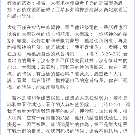
有效的武器：禱告。大衛求神使亞希多弗的計謀變為愚
拙！然後在後面記載了亞希多弗讓押沙龍與大衛妃嬪親近
的愚拙計謀。
大衛不僅在禱告中仰望神。而且他跟祭司的一番話裡也可
以看到大衛對神的信心和順服。大衛說：「你將神的約櫃
抬回城去。我若在耶和華眼前蒙恩，祂必使我回來，再見
約櫃和祂的居所。倘若祂說：『我不喜悅你』，看哪，我
在這裡，願祂憑自己的意旨待我！」（撒下15:25-26）倉
皇出逃的國王，沒有拿自己困境去質疑神，沒有懷疑神的
能力。大衛說，若蒙恩，耶和華必使他再回來。你在「死
機」的時候，有這樣的信心嗎？若蒙恩，必重啟！大衛
說，看哪，我在這裡，願神憑自己的意旨待我。你在「死
機」的時候，能如此順服嗎？
「若不是耶和華建造房屋，建造的人就枉然勞力；若不是
耶和華看守城池，看守的人就枉然警醒。」（詩127:1）讓
我們看看大衛逃難這件事的結局。押沙龍，無比俊美，得
人稱讚，空有一頭美麗的頭髮，最終頭髮被樹枝繞住，懸
掛起來，因而被殺。這明顯是神的作為，並不是靠大衛手
下戰士們的奮勇。在我們死機的時候，還看不到結局，但