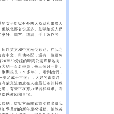
邁的女子監獄有外國人監獄和泰國人
，但以北部省份居多。監獄給犯人們
如烹飪、織布、縫紉、手工製作等
，所以英文和中文極受歡迎。在我之
負責中文，與他搭配，還有一位緬甸
20至30分鐘的時間公開直接地向
有大約一百名學員，每三個月一期，
刑期很長（20多年）。看到她們，
「一失足成千古恨」，大好的青春時
沒有放棄這個處在人生最低谷的特殊
之道，有些正在努力學習和尋求。看
是倍感激勵和喜悅。
和接納，監獄方面開始首次提出讓我
參加學員們的新年慶祝活動。據教英