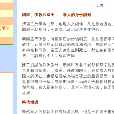
子恩
國家、佛教和國王——泰人的身份認知
清邁位於泰國北部，地理人文頗佳，又是旅遊勝地
工場簡
蘭納王朝都府，今是泰北政治經濟文化中心。
泰國盛行佛教，有極嚴密的僧侶制度，並且僧侶享
教徒，到處可見金碧輝煌的佛寺和佛塔。無論在公
有神龕和偶像。泰國人從出生到死亡，都在各種佛
透，可謂無孔不入，根深蒂固。
除了虔誠信仰佛教外，泰國民眾非常愛戴和尊崇他
自尊和自豪感。「國家、佛教和國王」是泰國人對
國人的所在，也是這裡成為福音硬土的重要原因。
等北部省府一樣，有早期宣教士結的果子和相對較
和華裔，泰人歸主的很少。且泰人習慣安逸，缺乏
外展。
時代機遇
雖然泰人的福音工作有很多挑戰，但是神在現今也