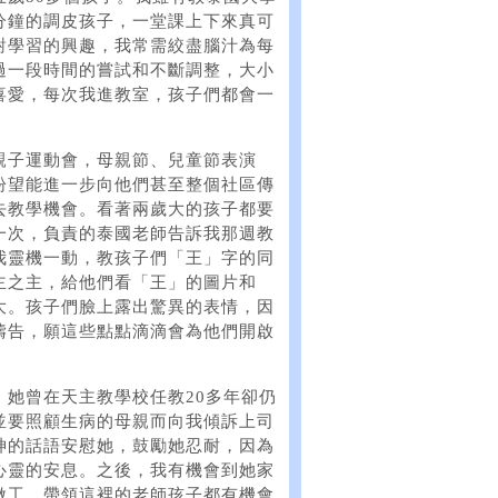
分鐘的調皮孩子，一堂課上下來真可
對學習的興趣，我常需絞盡腦汁為每
過一段時間的嘗試和不斷調整，大小
喜愛，每次我進教室，孩子們都會一
親子運動會，母親節、兒童節表演
盼望能進一步向他們甚至整個社區傳
去教學機會。看著兩歲大的孩子都要
一次，負責的泰國老師告訴我那週教
我靈機一動，教孩子們「王」字的同
主之主，給他們看「王」的圖片和
大。孩子們臉上露出驚異的表情，因
禱告，願這些點點滴滴會為他們開啟
她曾在天主教學校任教20多年卻仍
並要照顧生病的母親而向我傾訴上司
神的話語安慰她，鼓勵她忍耐，因為
心靈的安息。之後，我有機會到她家
做工，帶領這裡的老師孩子都有機會