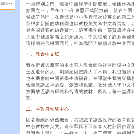
一扇特別之門。隨著中國經濟不斷發展，泰國作為東
資訊>>
始國之一，早在2015年東盟正式開放前，就在全
然成了熱門，在泰國是中小學裡僅次於英文的第二
至很多新開的幼稚園也以教授英文和中文為賣點，
是各國遊客的旅遊寶地，隨著幾年前一部賀歲片在
大量中國遊客隨之如潮湧入，中文也成了許多泰國
這樣的時代機遇面前，神為我開了幾扇以教中文而
一、教會中文班
我在所參與服事的本土泰人教會面向社區開設中文
士及退休的人。剛開始因授課人手不夠，我也邀請
也有機會向中國留學生傳福音。在課堂中我會穿插
含義來講述神的愛、創造和救贖。教外國人學中文
方面缺乏語言環境和合適的教材。所以，每一堂課
案。
二、區政府幼兒中心
因著晨練的偶然機會，我認識了該區政府的教育長
中心教授中英文。這個區轄下五個泰人村莊因位置
每週過去幫忙，一共有大、中、小三個班，兩歲到五