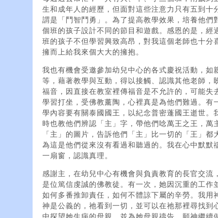
生和成年人的經歷，但面對這些注意力只有五到十
謂是「鬥智鬥勇」。為了提高教學效果，培養他們
個班的孩子設計不同的節目和遊戲。感恩的是，經
班的孩子不但學習興致高昂，對我這個老師也十分
擁而上給我來個大大的擁抱。
我也有機會受邀參加幼兒中心的各式慶祝活動，如
等，藉著教學與互動，得以接觸、認識其他老師，
福音，因直接在教室裡傳福音是不允許的，可能失
學習打坐，受佛教薰陶，心裡真是為他們難過。有
學內容要有關泰國國王，以紀念普密蓬國王逝世。
時也教他們辨認「主」字，帶他們唸萬王之王，萬
「主」的圖片，告訴他們「主」比一切的「王」都
為這是他們從來沒有看過和聽過的。我在心中默默
一扇窗，認識真理。
感謝主，在幼兒中心有機會與負責教育的長官交流，
是位篤信虔誠的佛教徒。有一次，她因沉重的工作
如何多番推卸責任，如何不體諒下屬的辛勞。我用
神是公義的，祂看到一切，並可以在祂那裡尋找到
中探望她生病的母親，並為她母親禱告。願神繼續