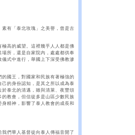
，素有「泰北玫瑰」之美譽，曾是古
有極高的威望。這裡幾乎人人都是佛
共場所，還是自家院內，處處都供奉
教儀式中進行，舉國上下深受佛教滲
們的國王，對國家和民族有著極強的
自己的身份認知，是其之所以成為泰
位於泰北的清邁，雖與清萊、夜豐頌
多的教會，但信徒多是山區少數民族
委身精神，影響了泰人教會的成長和
給我們華人基督徒向泰人傳福音開了