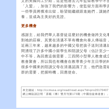
文的美國同工介紹，這是他過去九年監獄教學中不
「入盟」，加強了我們的影響力，使監獄方面和學
一些學員將獲准出獄，盼望能繼續跟進她們，讓她
養，並成為主美好的見證。
更多機會
感謝主，給我們華人基督徒這麼好的機會做跨文化
割祂的莊稼。其實在清邁不單有機會向泰人傳福音
近兩三年來，越來越多的中國父母把孩子送到清邁
間湧現了許多中國小留學生和陪讀父母（估計至少
中不等，為回應這個需要，三四間小型華人教會成
教會聚會，所以我也有機會在教導青少年主日學的
很多中國來的陪讀父母在清邁認識了主，他們急需
群的需要，把握時機，回應使命。
本文鏈結：http://ccmusa.org/read/read.aspx?id=pro20170407
網上轉貼請註明「原載《傳》雙月刊第173期（中國信徒佈道會）