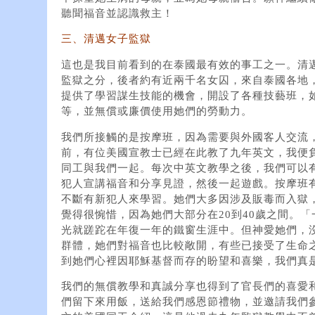
聽聞福音並認識救主！
三、清邁女子監獄
這也是我目前看到的在泰國最有效的事工之一。清
監獄之分，後者約有近兩千名女囚，來自泰國各地
提供了學習謀生技能的機會，開設了各種技藝班，
等，並無償或廉價使用她們的勞動力。
我們所接觸的是按摩班，因為需要與外國客人交流
前，有位美國宣教士已經在此教了九年英文，我便
同工與我們一起。每次中英文教學之後，我們可以有
犯人宣講福音和分享見證，然後一起遊戲。按摩班
不斷有新犯人來學習。她們大多因涉及販毒而入獄，
覺得很惋惜，因為她們大部分在20到40歲之間。
光就蹉跎在年復一年的鐵窗生涯中。但神愛她們，
群體，她們對福音也比較敞開，有些已接受了生命
到她們心裡因耶穌基督而存的盼望和喜樂，我們真
我們的無償教學和真誠分享也得到了官長們的喜愛
們留下來用飯，送給我們感恩節禮物，並邀請我們