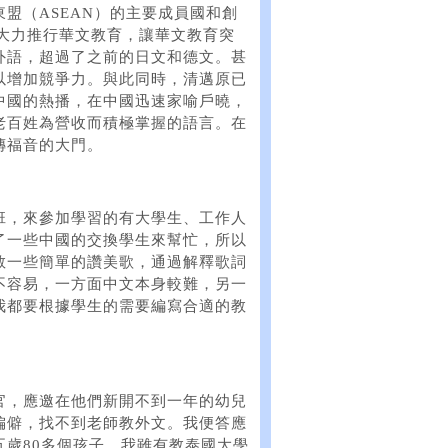
盟（ASEAN）的主要成員國和創
國大力推行華文教育，讓華文教育突
外語，超過了之前的日文和德文。甚
以增加競爭力。與此同時，清邁原已
中國的熱播，在中國迅速家喻戶曉，
老百姓為營收而積極掌握的語言。在
傳福音的大門。
班，來參加學習的有大學生、工作人
了一些中國的交換學生來幫忙，所以
教一些簡單的讚美歌，通過解釋歌詞
不容易，一方面中文本身較難，另一
我都要根據學生的需要編寫合適的教
官，應邀在他們新開不到一年的幼兒
偏僻，找不到老師教外文。我便答應
歲80多個孩子。我雖有教泰國大學