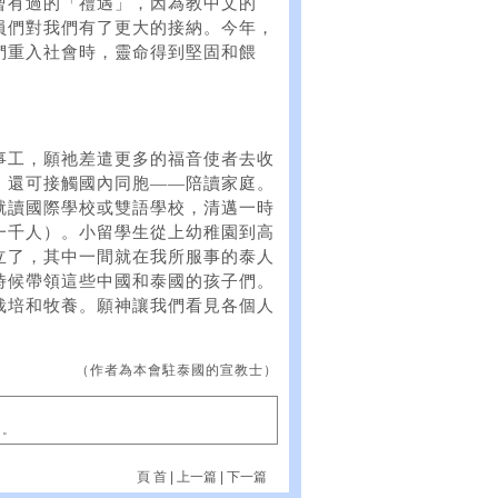
曾有過的「禮遇」，因為教中文的
員們對我們有了更大的接納。今年，
們重入社會時，靈命得到堅固和餵
事工，願祂差遣更多的福音使者去收
，還可接觸國內同胞——陪讀家庭。
就讀國際學校或雙語學校，清邁一時
一千人）。小留學生從上幼稚園到高
立了，其中一間就在我所服事的泰人
時候帶領這些中國和泰國的孩子們。
栽培和牧養。願神讓我們看見各個人
（作者為本會駐泰國的宣教士）
」。
頁 首
|
上一篇
|
下一篇