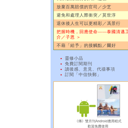
放棄百萬賠償的官司／少芝
避免和處理人際衝突／莫世淳
退休後人生可以更精彩／馮景行
把握時機，回應使命——泰國清邁
介／子恩 ＞
不藉「給予」的接觸點／爾好
靈修小品
免費訂閱期刊
讀後感、意見、代禱事項
訂閱「中信快郵」
《傳》雙月刊Android應用程式
歡迎免費使用