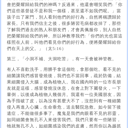
會把榮耀歸給我們的神嗎？反過來，他還會嘲笑我們:「你
們這些基督徒不是和我一個樣，甚至還不如我們呢。」當
孩子出了家門，別人看到他們的好行為，自然將稱讚歸於
家長。只有我們信主之後，很多陋習毛病都改掉了，那些
了解我們過去的熟人和朋友們，才會真佩服你，別人自然
把榮耀歸給我們的神。所以神教導我們:「你們的光也當這
樣照在人前，叫他們看見你們的好行為，便將榮耀歸給你
們在天上的父。」（太5:16）
第三，「小洞不補、大洞吃苦」，有一天會被神管教。
有人不喜歡洗手，用髒手拿這個吃，拿那個吃。看不見的
細菌讓我們感冒發燒後，我們也不當回事，疏於防備，結
果細菌侵入大腦，成為植物人。我在國內時的一位市長朋
友就是這樣，感冒發燒沒休息，在會上對下屬發火，一下
暈倒，以後成為植物人幾個月。我還有一位美國朋友，因
為手指破了皮，以為沒有甚麼大不了，沒想到有一種細菌
侵入再進入心臟，生命垂危，送去醫院急救。如今留下後
遺症，不能做很多事了。魔鬼是我們肉眼看不見的邪靈，
如同細菌會無孔不入來侵害我們。我們只要有一些陋習，
牠就無孔不入，如細菌感染我們的皮膚，然而你以為越抓