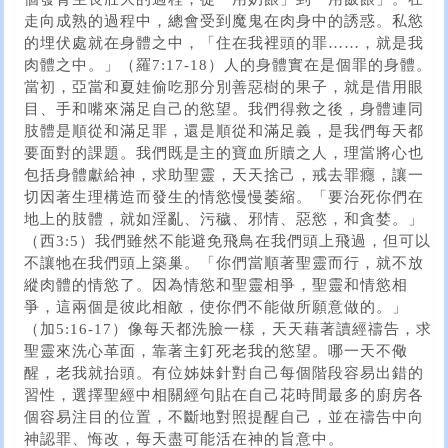
走向成熟的過程中，總會受到魔鬼在肉身中的誘惑。私慾
的埋伏處就在身體之中，「住在我裡頭的罪……，就是我
肉體之中。」（羅7:17-18）人的身體實在是個罪的身體。
當初，亞當和夏娃偷吃那分別善惡樹的果子，就是借用眼
目、手和嘴來滿足自己的慾望。我們得救之後，身體連同
肢體是順從和滿足罪，還是順從和滿足義，是我們每天都
要面對的課題。我們既是主的寶血所贖之人，理當將心也
包括身體獻給神，求助聖靈，天天捨己，戒去罪癮，讓一
切因著生理構造而發生的情慾慢慢萎縮。「要治死你們在
地上的肢體，就如淫亂、污穢、邪情、惡慾，和貪婪。」
（西3:5）我們雖然不能避免飛鳥在我們頭上飛過，但可以
不讓牠在我們頭上築巢。「你們當順著聖靈而行，就不放
縱肉體的情慾了。因為情慾和聖靈相爭，聖靈和情慾相
爭，這兩個是彼此相敵，使你們不能做所願意做的。」
（加5:16-17）像每天都洗臉一樣，天天藉著讀經禱告，求
聖靈來洗心革面，靠著主釘死老我的慾望。哪一天不儆
醒，老我就抬頭。有位姊妹針對自己每個階段容易出錯的
習性，選擇聖經中相關經句貼在自己花時間最多的廚房各
個容易注目的位置，不斷地對照提醒自己，並在禱告中向
神認罪、悔改，每天盡可能活在神的旨意中。