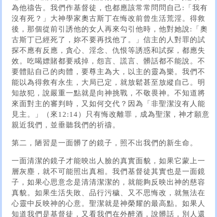
為他禱告。我們作基督徒，也都應該常常問問自己:「我有
沒有死？」大神學家奧古斯丁在悔改前曾生活荒淫。得救
後，那個從前引誘他的女人再來勾引他時，他對她說:「奧
古斯丁已經死了，妳不要再找他了。」信主的人對罪的試
探不應有反應，貪心、淫念、仇恨等誘惑和試探，都應失
效。吃喝嫖賭都要戒掉，怨言、謊言、髒話都不能說。不
要體貼自己的肉體，要尊主為大，以主的靈為樂。我們不
能以為得救有永生，大局已定，就放鬆甚至放縱自己。明
知故犯，說嚴重一點就是向神挑戰，不敬畏神。不知道將
來面對主的審判時，又如何交代？因為「非聖潔沒有人能
見主。」（來12:14）只有悔改離罪，成為聖潔，神才願意
親近我們，並垂聽我們的祈禱。
第二，陋習是一面髒了的鏡子，照不出我們的新生命。
一面清潔的鏡子才能映出人臉的真實面貌，如果它蒙上一
層灰塵，就不可能照出真相。我們基督徒其實也是一面鏡
子，如果心思意念是清清潔潔的，就能夠反映出神的慈容
真貌。如果生活失敗、品行污穢、又不思悔改，就無法在
心靈中反映神的心意。聖潔就是神榮耀的最高點。如果人
知道我們是基督徒，又看我們在外醉酒，說髒話，別人還