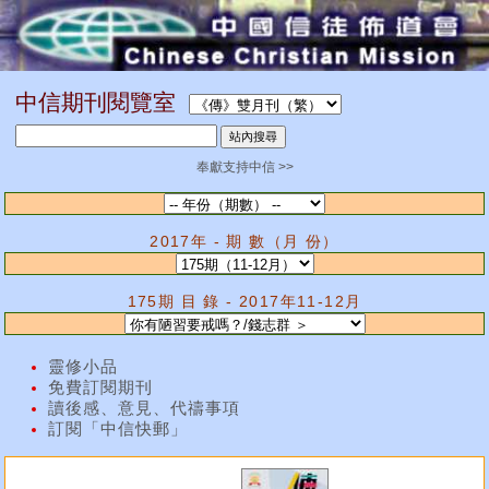
中信期刊閱覽室
奉獻支持中信 >>
2017年 - 期 數（月 份）
175期 目 錄 - 2017年11-12月
靈修小品
免費訂閱期刊
讀後感、意見、代禱事項
訂閱「中信快郵」