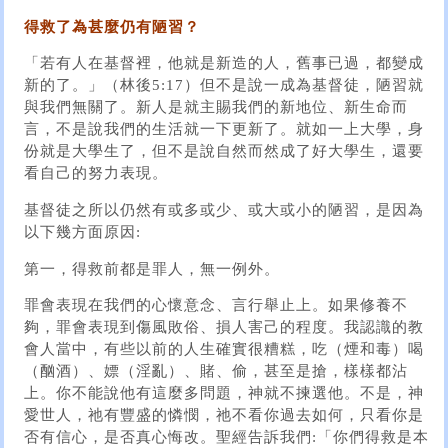
得救了為甚麼仍有陋習？
「若有人在基督裡，他就是新造的人，舊事已過，都變成
新的了。」（林後5:17）但不是說一成為基督徒，陋習就
與我們無關了。新人是就主賜我們的新地位、新生命而
言，不是說我們的生活就一下更新了。就如一上大學，身
份就是大學生了，但不是說自然而然成了好大學生，還要
看自己的努力表現。
基督徒之所以仍然有或多或少、或大或小的陋習，是因為
以下幾方面原因:
第一，得救前都是罪人，無一例外。
罪會表現在我們的心懷意念、言行舉止上。如果修養不
夠，罪會表現到傷風敗俗、損人害己的程度。我認識的教
會人當中，有些以前的人生確實很糟糕，吃（煙和毒）喝
（酗酒）、嫖（淫亂）、賭、偷，甚至是搶，樣樣都沾
上。你不能說他有這麼多問題，神就不揀選他。不是，神
愛世人，祂有豐盛的憐憫，祂不看你過去如何，只看你是
否有信心，是否真心悔改。聖經告訴我們:「你們得救是本