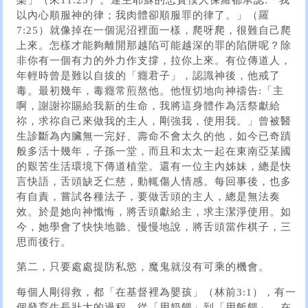
以內心順服神的律；我肉體卻順服罪的律了。」（羅
7:25）就像掉在一個泥沼裡面一樣，爬呀爬，很難自己爬
上來。怎樣才能夠離開那越陷可能越深的罪的陷阱呢？除
非你有一個有力的外力作支撐，拉你上來。有位傳道人，
年輕時曾是難以自拔的「癮君子」，認識神後，他戒了
毒。最初幾年，毒癮常煎熬他。他恆切地向神禱告:「主
啊，謝謝祢賜給我新的生命，我將這身體作為活祭獻給
祢，求祢自己來做我的主人，剛強我，使用我。」曾被醫
生診斷為內臟無一完好、壽命不會太久的他，如今已奇蹟
般多活十幾年，子孫一堂，而且和太太一起在東南亞某國
的艱苦生活環境下傳道植堂。還有一位主內姊妹，總是快
言快語，舌頭缺乏仁慈，動輒傷人情感。每回事後，也多
有自責，嘗試各種法子，要做舌頭的主人，總是無法奏
效。於是她向神懺悔，將舌頭獻給主，求主潔淨使用。如
今，她學會了快快地聽、慢慢地說，將舌頭當作棋子，三
思而後行。
第二，只要處處提防私慾，魔鬼就沒有可乘的機會。
每個人剛得救，都「在基督裡為嬰孩」（林前3:1），有一
個發育生長壯大的過程，從「用奶餵」到「用飯餵」。在