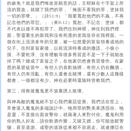
的赦免？就是我們悔改並願意的話，主耶穌在十字架上所
流的寶血，就贖了我們的罪，「掩面不看我的罪，塗抹我
一切的罪孽。」（詩51:9）「我要寬恕他們的不義，不再
記念他們的罪愆。」（來8:12）寬恕、不記念、塗抹，都
不代表以後不再犯罪了。我們住到神裡，神住到我們裡
面，聖靈重生的新我和沒有死透的老我並存在我裡面。一
個在街上流浪多年的兒童，被一位慈愛的富翁領養成他的
兒子。住到富翁家後，以前流浪時養成的撒謊、小偷小
摸、不愛乾淨、沒有禮貌等很多舊習是不是一下子就能改
掉了嗎？雖成了富翁之子，在他家仍然會舊習發作。在蒙
恩的基督徒當中，有些人仍喜歡抽煙，有些人仍在酗酒，
有些人仍有淫亂，有些人還會去賭博，還有少數人這幾樣
都會，一個都沒有少。神在必要時還隨時管教我們。
第三，得救後魔鬼更不放棄誘人敗壞。
與神為敵的魔鬼絕不甘心我們棄惡從善。我們活在世上，
常會落入魔鬼的多端詭計中。牠用罪的艷美來誘惑你。牠
是靈，不直接出面攻擊你，就藉著人來對付你。魔鬼利用
你的熟人好友，請你飲酒作樂，又賭又嫖，你可能放鬆警
惕，甚至道謝。成聖的道路從來都不容易走。就連挪亞在