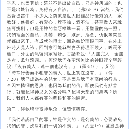
乎恩，也因著信；這並不是出於自己，乃是神所賜的；也
不是出於行為，免得有人自誇。」（弗2:8-9）當然，我們
基督徒當中，不少人之前就是世人眼裡品行優秀的人，家
教好，修養好，有愛心，煙不抽，酒不沾，甚至做人來說
無可挑剔，但是用神的善惡標準一看，用聖靈的光一照，
我們裡面的自私、貪婪、驕傲、嫉妒、淫念、仇恨等問題
就都出來了。有成就的博士，因為嫉妒而恨同事。在外上
班時人見人誇，回到家可能就對妻子得理不饒人，叫罵不
離口，外面的氣留到家裡發。古話都說:「人無完人，金無
足赤，瓜無滾圓。」何況我們在聖潔無比的神眼裡？聖經
說:「沒有義人，連一個也沒有。」（羅3:10），又說:
「時常行善而不犯罪的義人，世上實在沒有。」（傳
7:20）我們成為神的兒女，不是因為我們有高尚的行為，
全因神憐憫的恩典，也因為我們的信。即便我們有點善
行，就能配得神兒女的名分嗎？配得天堂的門票嗎？所
以，我們人人都有罪的孽根和罪的陋習。
第二，得救時罪被神赦免，但習慣猶存。
「我們若認自己的罪，神是信實的，是公義的，必要赦免
我們的罪，洗淨我們一切的不義。」（約壹1:9）甚麼是神