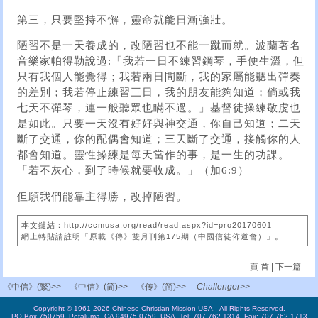
第三，只要堅持不懈，靈命就能日漸強壯。
陋習不是一天養成的，改陋習也不能一蹴而就。波蘭著名
音樂家帕得勒說過:「我若一日不練習鋼琴，手便生澀，但
只有我個人能覺得；我若兩日間斷，我的家屬能聽出彈奏
的差別；我若停止練習三日，我的朋友能夠知道；倘或我
七天不彈琴，連一般聽眾也瞞不過。」基督徒操練敬虔也
是如此。只要一天沒有好好與神交通，你自己知道；二天
斷了交通，你的配偶會知道；三天斷了交通，接觸你的人
都會知道。靈性操練是每天當作的事，是一生的功課。
「若不灰心，到了時候就要收成。」（加6:9）
但願我們能靠主得勝，改掉陋習。
本文鏈結：http://ccmusa.org/read/read.aspx?id=pro20170601
網上轉貼請註明「原載《傳》雙月刊第175期（中國信徒佈道會）」。
頁 首
|
下一篇
《中信》(繁)>>
《中信》(简)>>
《传》(简)>>
Challenger>>
Copyright © 1961-2026 Chinese Christian Mission USA. All Rights Reserved.
PO Box 750759, Petaluma, CA 94975-0759, USA. Tel: 707-762-1314 Fax: 707-762-1713