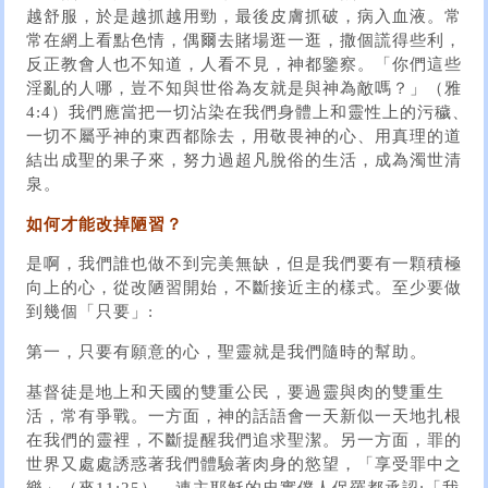
越舒服，於是越抓越用勁，最後皮膚抓破，病入血液。常
常在網上看點色情，偶爾去賭場逛一逛，撒個謊得些利，
反正教會人也不知道，人看不見，神都鑒察。「你們這些
淫亂的人哪，豈不知與世俗為友就是與神為敵嗎？」（雅
4:4）我們應當把一切沾染在我們身體上和靈性上的污穢、
一切不屬乎神的東西都除去，用敬畏神的心、用真理的道
結出成聖的果子來，努力過超凡脫俗的生活，成為濁世清
泉。
如何才能改掉陋習？
是啊，我們誰也做不到完美無缺，但是我們要有一顆積極
向上的心，從改陋習開始，不斷接近主的樣式。至少要做
到幾個「只要」:
第一，只要有願意的心，聖靈就是我們隨時的幫助。
基督徒是地上和天國的雙重公民，要過靈與肉的雙重生
活，常有爭戰。一方面，神的話語會一天新似一天地扎根
在我們的靈裡，不斷提醒我們追求聖潔。另一方面，罪的
世界又處處誘惑著我們體驗著肉身的慾望，「享受罪中之
樂」（來11:25）。連主耶穌的忠實僕人保羅都承認:「我