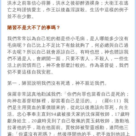
洪水之前靠信心得勝，洪水之後卻醉酒裸身；大衛王在逃
亡之時謹慎愛主，作王以後姦淫謀殺。生活中這樣的例子
並不在少數。
陋習不是大不了的事嗎？
我們常常以為自己犯的都是些小毛病，是人哪能多少沒有
毛病呢？自己比上不足比下有餘就夠了，何必總與自己過
不去呢？所以自己就會原諒自己。有時也想，神也體諒我
們不過是人，會網開一面，只要不害人，不殺人，一些生
活上的習慣而已，神不會那麼計較的。作為基督徒，我們
切不要這樣自我安慰。
第一，陋習說明我們沒有死透，神不親近我們。
保羅非常認真地勸誡我們:「你們向罪也當看自己是死的；
向神在基督耶穌裡，卻當看自己是活的。」（羅6:11）我
們是主用寶血的重價贖來的，從此以後應該向罪死，向主
活。忠心事奉主直到94歲被接天家的沈保羅牧師，17歲時
獻身給主，20歲時見到了自己敬佩的賈玉銘牧師，激動地
拉著他的手，跪在他面前。賈牧師被聖靈感動，連問他三
遍:「你還沒有死嗎？」然後掙開他的手，把手放到他頭上