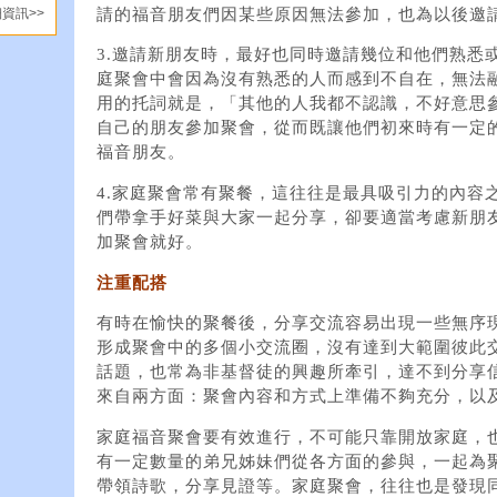
請的福音朋友們因某些原因無法參加，也為以後邀
資訊>>
3.邀請新朋友時，最好也同時邀請幾位和他們熟悉
庭聚會中會因為沒有熟悉的人而感到不自在，無法
用的托詞就是，「其他的人我都不認識，不好意思
自己的朋友參加聚會，從而既讓他們初來時有一定
福音朋友。
4.家庭聚會常有聚餐，這往往是最具吸引力的內容
們帶拿手好菜與大家一起分享，卻要適當考慮新朋
加聚會就好。
注重配搭
有時在愉快的聚餐後，分享交流容易出現一些無序
形成聚會中的多個小交流圈，沒有達到大範圍彼此
話題，也常為非基督徒的興趣所牽引，達不到分享
來自兩方面：聚會內容和方式上準備不夠充分，以
家庭福音聚會要有效進行，不可能只靠開放家庭，
有一定數量的弟兄姊妹們從各方面的參與，一起為
帶領詩歌，分享見證等。家庭聚會，往往也是發現