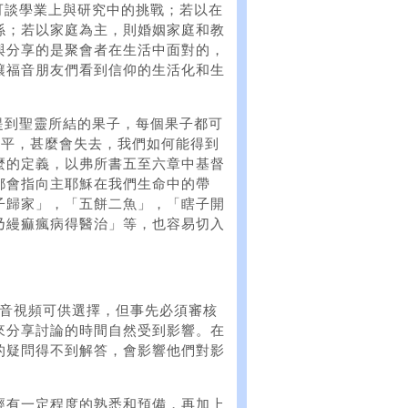
可談學業上與研究中的挑戰；若以在
係；若以家庭為主，則婚姻家庭和教
與分享的是聚會者在生活中面對的，
讓福音朋友們看到信仰的生活化和生
提到聖靈所結的果子，每個果子都可
和平，甚麼會失去，我們如何能得到
麼的定義，以弗所書五至六章中基督
都會指向主耶穌在我們生命中的帶
子歸家」，「五餅二魚」，「瞎子開
乃縵痲瘋病得醫治」等，也容易切入
福音視頻可供選擇，但事先必須審核
來分享討論的時間自然受到影響。在
的疑問得不到解答，會影響他們對影
經有一定程度的熟悉和預備，再加上