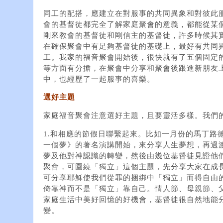
同工的配搭，應建立在對服事的共同異象和對彼此
會的基督徒都完全了解家庭聚會的意義，都能從某
剛來教會的基督徒和剛信主的基督徒，許多時候其
在確保聚會中有足夠基督徒的基礎上，最好有共同
工。我家的福音聚會開始後，很快就有了五個固定
等方面有分擔，在聚會中分享和聚會後跟進新朋友
中，也經歷了一起服事的喜樂。
選好主題
家庭福音聚會注意選好主題，且要靈活多樣。我們
1.和相應的節假日聯繫起來。比如一月份的馬丁路
一個夢》的著名演講開始，來分享人生夢想，再過
夢及他對神認識的轉變，然後由幾位基督徒見證他
聚會，可圍繞「獨立」這個主題，先分享大家在成
可分享耶穌使我們從罪的捆綁中「獨立」而得自由
倚靠神而不是「獨立」靠自己。情人節、母親節、
家庭生活中美好回憶的好機會，基督徒很自然地能
變。