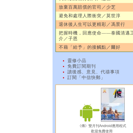
放棄百萬賠償的官司／少芝
避免和處理人際衝突／莫世淳
退休後人生可以更精彩／馮景行
把握時機，回應使命——泰國清邁
介／子恩
不藉「給予」的接觸點／爾好
靈修小品
免費訂閱期刊
讀後感、意見、代禱事項
訂閱「中信快郵」
《傳》雙月刊Android應用程式
歡迎免費使用