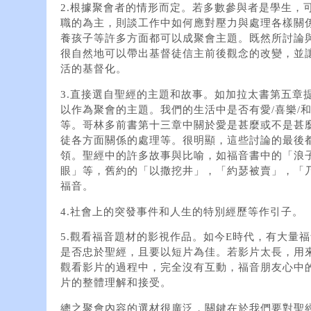
2.根據聚會者的情形而定。若多數參與者是學生，
職的為主，則談工作中如何應對壓力與處理各樣關
養孩子等許多方面都可以成聚會主題。既然所討論
很自然地可以帶出基督徒信主前後觀念的改變，並
活的基督化。
3.直接選自聖經的主題和故事。如加拉太書第五章
以作為聚會的主題。我們的生活中是否有愛/喜樂/
等。哥林多前書第十三章中關於愛是甚麼或不是甚
徒各方面關係的處理等。很明顯，這些討論的最後
領。聖經中的許多故事與比喻，如福音書中的「浪
眼」等，舊約的「以撒挖井」，「約瑟被賣」，「
福音。
4.社會上的突發事件和人生的特別經歷等作引子。
5.觀看福音題材的影視作品。如今E時代，有大量
是否忠於聖經，且要以短片為佳。若影片太長，用
觀看影片的過程中，完全沒有互動，福音朋友心中
片的整體理解和接受。
總之聚會內容的選材很廣泛，關鍵在於我們要對聖