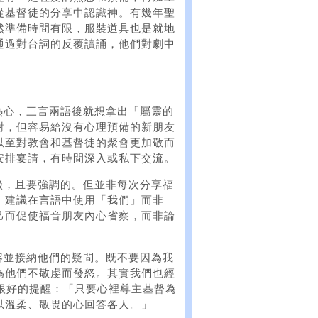
從基督徒的分享中認識神。有幾年聖
然準備時間有限，服裝道具也是就地
通過對台詞的反覆讀誦，他們對劇中
熱心，三言兩語後就想拿出「屬靈的
對，但容易給沒有心理預備的新朋友
以至對教會和基督徒的聚會更加敬而
安排宴請，有時間深入或私下交流。
談，且要強調的。但並非每次分享福
，建議在言語中使用「我們」而非
己而促使福音朋友內心省察，而非論
容並接納他們的疑問。既不要因為我
為他們不敬虔而發怒。其實我們也經
很好的提醒：「只要心裡尊主基督為
以溫柔、敬畏的心回答各人。」