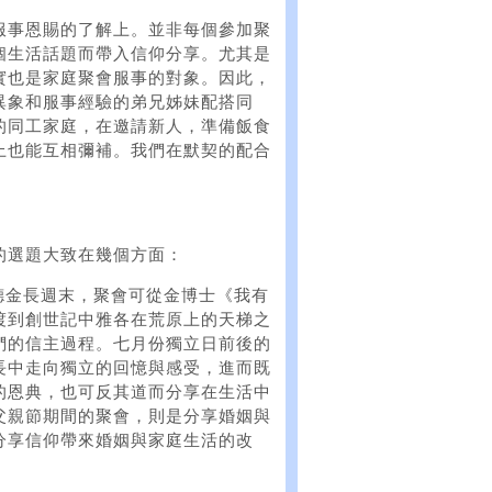
服事恩賜的了解上。並非每個參加聚
個生活話題而帶入信仰分享。尤其是
實也是家庭聚會服事的對象。因此，
異象和服事經驗的弟兄姊妹配搭同
的同工家庭，在邀請新人，準備飯食
上也能互相彌補。我們在默契的配合
的選題大致在幾個方面：
德金長週末，聚會可從金博士《我有
渡到創世記中雅各在荒原上的天梯之
們的信主過程。七月份獨立日前後的
長中走向獨立的回憶與感受，進而既
的恩典，也可反其道而分享在生活中
父親節期間的聚會，則是分享婚姻與
分享信仰帶來婚姻與家庭生活的改