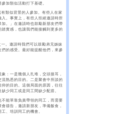
請參加類似活動打下基礎。
或有類似背景的人參加。有些人在家
融入。事實上，有些人拒絕邀請時所
參加。」在邀請時也鼓勵新朋友們帶
的踏實感，也讓我們能接觸到更多的
之一。邀請時我們可以鼓勵弟兄姊妹
友們的感受。最好能提醒他們，來參
現象：一是幾個人扎堆，交頭接耳，
交流熟悉的目的。二是聚會中所談的
信仰的目的。這個局面的原因，往往
及缺少同工或是同工間缺少配搭。
也不能單靠負責帶領的同工，而需要
聚會禱告，邀請新朋友，準備飯食，
同工、培訓同工的機會。