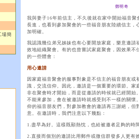
鄧明奇
我與妻子16年前信主，不久後就在家中開始福音聚
長進，也看到參加聚會的一些福音朋友陸續信主，
加明確。
工場簡
我認識幾位弟兄姊妹也有心要開放家庭，樂意邀請
效地組織聚會。有的也曾嘗試家庭聚會，因效果不
的一些體會：
用心邀請
因家庭福音聚會的服事對象是不信主的福音朋友或
識，交流信仰。因此，邀請是一個重要的環節。家
非在聚會時才開始，而是從邀請的時候就已經開始
不能來參加，會在被邀請時就感受到不一樣的關懷
仰的福音朋友們，對參加教會的邀請再三謝絕，但
意。在邀請時，我們注意以下幾點：
1.盡早為好。這樣既顯熱忱，也給被邀者足夠的時
2.直接而個別的邀請比用郵件或微信群發多人更有