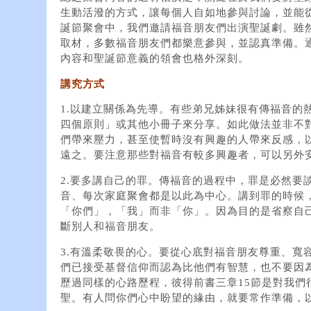
生動活潑的方式，讓每個人自如地參與討論，並能
誕節聚會中，我們邀請福音朋友們出演聖誕劇。雖
取材，多數福音朋友們都樂意參與，並認真準備。
內容和聖誕節意義的領會也格外深刻。
講究方式
1.以建立關係為先導。有些弟兄姊妹很有傳福音的
四個原則」或其他小冊子來分享。如此做法並非不
們帶來壓力，甚至使暫時沒有興趣的人帶來反感，
遠之。要注意那些對福音有較多興趣者，可以另外
2.要多講自己的罪。傳福音的過程中，罪是必然要
音、每次家庭聚會都是以此為中心。講到罪的時候
「你們」，「我」而非「你」。因為目的是省察自
斷別人和福音朋友。
3.有溫柔敬畏的心。要從心底對福音朋友尊重、寬
們已接受基督信仰而認為比他們有智慧，也不要因
歷過同樣的心路歷程，彼得前書三章15節是對我們
聖。有人問你們心中盼望的緣由，就要常作準備，