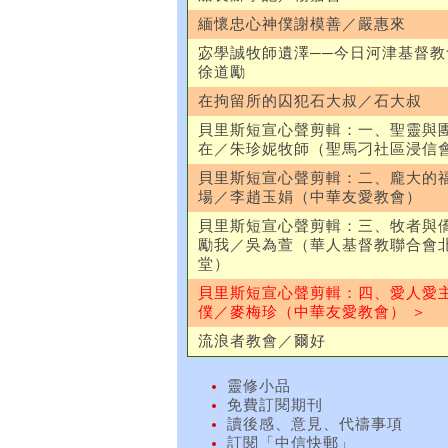
緬懷忠心神僕謝模善／嚴惠來
宓學誠牧師遺澤──今日河津基督教
徐道勵
在拘留所的囚犯石大叔／石大叔
貝里斯短宣心聲剪輯：一、聖靈與
在／朱珍妮牧師（聖馬刁社區浸信
貝里斯短宣心聲剪輯：二、龐大的
場／李趙玉娟（中華友愛教會）
貝里斯短宣心聲剪輯：三、牧者與
勵我／吳為萱（華人基督教聯合會
堂）
貝里斯短宣心聲剪輯：四、愛人愛
僕／麥梅珍（中華友愛教會） ＞
流浪者教會／爾好
靈修小品
免費訂閱期刊
讀後感、意見、代禱事項
訂閱「中信快郵」