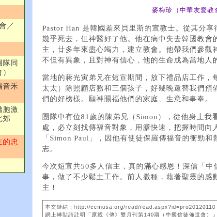
麥梅珍（中華友愛教
會／
Pastor Han 是韓國差來貝里斯的宣教士。從其
幾乎死去，但神醫好了他。他在病中失去韓國教會
主，廿多年來盡心竭力，建立教會。他帶我們參觀
不但有異象，且對神有信心，他的生命成為當地人
團隊同
會）
當地的蔣光寅弟兄在短宣期間，放下禮品店工作，
福音禾
太太）除照顧店務和三個孩子，好幾晚還替我們預
們的好榜樣。願神賜福他們的家庭、生意和事奉。
僑胞激
團隊中有位81歲的陳弟兄（Simon），從他身上
北郊
處，必立刻找傳福音對象，用膳快速，把握時間向
「Simon Paul」，因他有使徒保羅傳福音的衝
主的忠
志。
今次短宣共50多人信主，真的滿心感恩！深信「中
事，做了不少鬆土工作。前人撒種，藉著聖靈的感
主！
本文鏈結：http://ccmusa.org/read/read.aspx?id=pro20120110
網上轉貼請註明「原載《傳》雙月刊第140期（中國信徒佈道會）