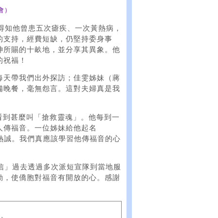
會）
分享得知他曾患五次瘧疾、一次黃熱病，
的支持，經費短缺，仍堅持委身事
神所賜的十畝地，並分享其異象。他
的祝福！
每天帶我們出外探訪；佳雯姊妹（蔣
備晚餐，毫無怨言。這對夫婦真是我
我看到甚麼叫「搶救靈魂」。他每到一
人傳福音。一位姊妹給他起名
勁和熱誠。我們真應該學習他傳福音的心
信」過去透過多次派短宣隊到當地服
動，使僑胞對福音有開放的心。感謝
」。