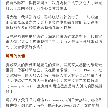
便自己離家，與情婦同居。我身為長子成了夾心人，奔走
於父母之間傳話，弱小心靈備受傷害！
長大後，我學業有成，娶得聰明能幹的妻子，一切順遂！
正當意氣風發之際，豈料妻與同事相戀而離開我，這段只
維持兩年多的婚姻也給我極沉重的打擊！
我歷經兩個家庭的破碎，深深體會破碎家庭對下一代和當
事人傷害甚大！後來我信了主，明白人若違反神對婚姻的
約，便會承受許多痛苦。
魔鬼的技倆
拆毀家人的關係正是魔鬼的策略。其實家人感情的維繫最
重要，需要時間建立。現在因著電腦、iPad、iPhone、社
交網站等，將人與人分隔，每個人整天對著自己的電子產
品，便縮短了與家人一起的時間，甚至沒有了家庭時間
（family time）。魔鬼就利用這些產品將人與人的關係拆
散！
現在很多父母只能透過Text message與子女接觸，連撥手
機也找不到他們；有些只能藉Facebook知道子女們的想