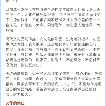
麼可怕！
以加拿大為例，前些時將合法性交年齡降至14歲；最近保
守派上台，才將年齡升為16歲。可見政府可逼使人民接受
不道德的觀念。目前很多國家已將敗壞人身心靈的事一一
合法化，如娼妓、大麻、同性戀等，實在是人類世界一大
危機！
現代文化受到傳媒、次文化的影響，沒有絕對標準，甚麼
事你認為對，就可以做，這是現代青少年很普遍的心態，
作父母真不容易！管教孩子，孩子就視父母為敵人。兩代
間對性、對音樂、對做人處事也大不同。孩子對很多事情
都覺得是應份的，對家庭、對別人，不必尊敬，不必付甚
麼代價，擔甚麼責任。
更壞的影響是，令一些人精神出了問題──有心理病、憂鬱
症、自閉、自棄、自毀……。美國亞裔年輕人自殺的比率
很高，因很多亞裔下一代的情商（EQ）低，不懂如何處理
自己的負面情緒；常被要求成功，又無處申訴自己的難
處，壓力很大。
父母的責任