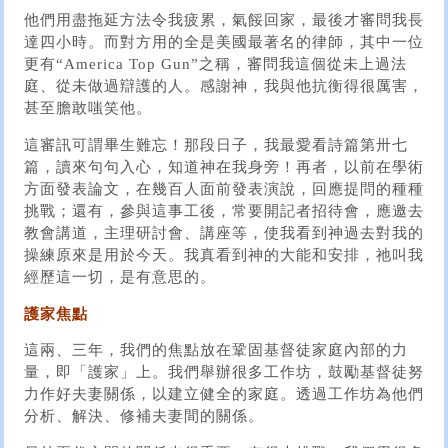
他們用盡拖延方法令我疲累，氣餒回家，最後才審問我長
達四小時。而對方用的全是美國最著名的律師，其中一位
更有“America Top Gun”之稱，審問我這個從未上過法
庭、從未做過辯護的人。感謝神，我與他抗衡得很厲害，
甚至膽敢嗤笑他。
這審訊可謂畢生難忘！那段日子，我最愛看詩篇第卅七
篇，讀來句句入心，知道神在我身旁！再者，以前在學術
方面發表論文，在幾百人面前發表演說，回應提問的種種
挑戰；還有，參與這事工後，常要開記者招待會，應邀去
教會講道，主理研討會、講座等，使我看到神過去對我的
操練原來是用於今天。我真看到神的大能和安排，祂叫我
經歷這一切，是有意思的。
護家焦點
這兩、三年，我們的焦點放在鞏固基督徒家庭內部的力
量，即「護家」上。我們舉辦很多工作坊，鼓勵基督徒努
力作好夫妻關係，以建立健全的家庭。透過工作坊為他們
分析、解決、修補夫妻間的關係。