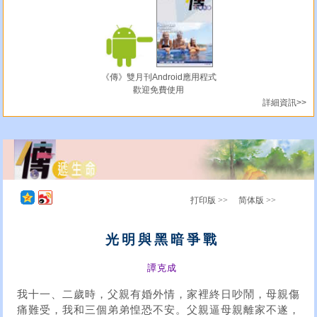
《傳》雙月刊Android應用程式
歡迎免費使用
詳細資訊>>
打印版 >>
简体版 >>
光明與黑暗爭戰
譚克成
我十一、二歲時，父親有婚外情，家裡終日吵鬧，母親傷
痛難受，我和三個弟弟惶恐不安。父親逼母親離家不遂，