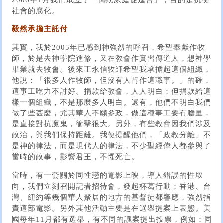
社會的腐化。
毅然承擔主託付
其實，我於2005年已感到神強烈的呼召，希望奉獻作牧
師，於是去神學院進修，又在教會作實習傳道人，想神學
畢業就去牧會。後來王永信牧師希望我承擔起這個組織，
他說：「很多人作牧師，但沒有人肯作這職事。」的確，
這事工吃力不討好。捐款給教會，人人明白；但捐款給這
樣一個組織，不是那麼多人明白。還有，他們不明白我們
做了些甚麼；尤其華人不願參政，做這種事工要有膽量，
是直接對抗魔鬼，衝擊很大。另外，有些教會因我們涉及
政治，與我們保持距離。我便提醒他們，「政教分離」不
是神的律法，而是現代人的律法，不少聖經偉人都參與了
當時的政事，影響君王，不懼死亡。
當時，有一套關於同性戀的電影上映，導人錯誤的性取
向，我們立刻召開記者招待會，發起杯葛行動；香港、台
灣、紐約等幾個華人聚居的地方的基督徒都響應，強烈指
責這部電影。另外其他活動主要是在選舉提案上表態。美
國每年11月都有選舉，有不同的議案提出投票，例如：同