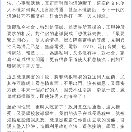
法、心事和活動，真正面對面的溝通斷了！這樣的文化使
人不懂如何與人用言語溝通，甚至不懂說話，令下一代的
溝通技巧不那麼好，只會透過打「字」與人傾談。
環觀現今社會，特別是傳媒、娛樂界所宣揚的，正與神所
要求的相反。對伴侶的忠誠變成「想做就去做」、「最要
緊是開心」，使人的情操、層次降至畜牲的等級，見到異
性只為滿足己慾。無論電視、電影、DVD、流行音樂、色
情網站、報章……，為謀私利，又多沒有神，對社會、家
庭都造成很大問題！更有很多渠道使人私慾橫流，例如互
聯網就非常方便。
這是魔鬼厲害的手段，將罪惡很輕易的就送到人面前。尤
其在互聯網上看色情東西，不用出門、沒有顧忌，又隱密
方便，本來一個好好的人，因受不住引誘，滑鼠一按，魔
鬼就穩操勝券，即使好男人也淪喪了！
至於同性戀，更叫人吃驚了！政府竟立法通過，逼人接
受，又要學校教導學生。我們的孩子在成長過程中，就被
灌輸這些錯誤思想。魔鬼從處處任你自由去取的技倆，引
誘人墜入陷阱，進而利用政府立法，逼你接納、學習，多