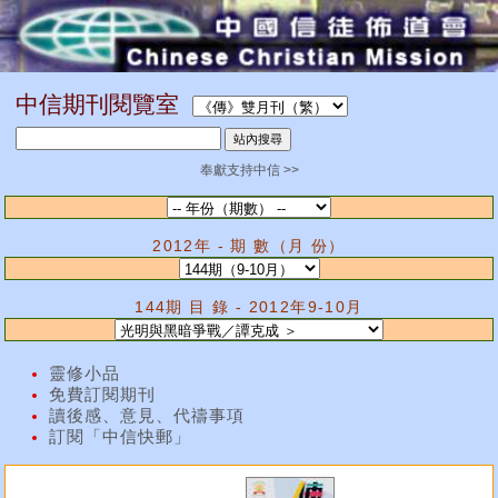
中信期刊閱覽室
奉獻支持中信 >>
2012年 - 期 數（月 份）
144期 目 錄 - 2012年9-10月
靈修小品
免費訂閱期刊
讀後感、意見、代禱事項
訂閱「中信快郵」