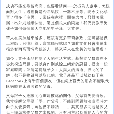
成功不能光靠智商高，也要看情商──怎樣為人處事，怎樣
面對人生，遇挫折是否易氣餒，一蹶不振等。現今文化孕
育了很多「宅男」，常躲在家裡，關在房內，只對著電
腦；出外則退縮怯懦。這是個很大的問題！我們要教導男
孩子如何做個頂天立地的男子漢、大丈夫。
華人在美加越來越多，應該有更多華裔參政，怎可都是做
工程師，只懂計算，寫電腦程式呢？如此文化只會訓練出
很多智商高而情商低的人，將來華人在北美的地位堪虞！
如今，電子產品控制了人的生活方式。基督徒父母實在不
容忽視這問題，要以身作則戒除上網癖的惡習，撥出一段
家庭時間，並清楚提醒子女：人與人的溝通、彼此的了
解，都不是物質可以取代的。電子產品可以幫助孩子在
Facebook上有千百個朋友，但在網上聊天的朋友不能取代
臥病時在床邊照顧的父母。
父母跟子女應該同心重建彼此的關係。父母首先要悔改。
我常提醒父母要「學」作父母，不能到問題無法處理時才
向子女發脾氣，罵他們不聽話……。其實很多問題是因父
母不懂怎樣作父母才出現的。只有用主耶穌感動人心的方