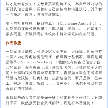
法才是最有效的！父母要真誠對待子女，為自己以前做的
不對及傷害道歉，調整好自己的情商和溝通技巧，與子女
一同檢討、改善，設法重建關係。
現今的社會往往「挑戰權威」（Challenge Authority），
即使老師在學校也教學生挑戰父母、老師……，於是產生
很多問題。所以我現在比較集中解決家庭內在的問題。
作光作鹽
一個家遭搶劫後，可能令家人更團結、更謹慎；但家中有
一個人內心深處被魔鬼毀壞，便可拆散整個家。這真是屬
靈戰爭（Spiritual Warfare）！牧師也有犯姦淫傷害了自
己的家庭，傷害教會，玷污基督聖名的。這種趨勢令人吃
驚！神感動我投身傳統家庭事工，覺得如果教會不將這些
問題清楚談論，切實行動，抗衡這趨勢，而只是做一些事
工、唱詩、聚會、飯敘……，實在不行！我們不可以把教
會關在四道牆內。
跟隨基督的人實在要作光作鹽！如果教會不作精兵，只閉
口不言，默然接受社會敗壞的話，真是枉為基督徒！