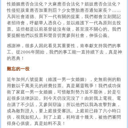
性婚姻應否合法化？大麻應否合法化？娼妓應否合法化？
性侵犯孩童應否加重刑罰？少女墮胎應否通知家長？……
凡與社會道德、與下一代有關的提案，我們都會立刻開記
者招待會，呼籲華人憑良心，並以維護下一代為原則去投
票。這些都是以前基督徒沒有做，甚至漠不關心的。我們
要提醒他們以投票和聲音切實參與社會，伸張公義。
感謝神，很多人因此看見其重要性，肯奉獻支持我們的事
工。從2006年開始，我們的事工能一直持續下去，真是神
的恩典！
難忘的一役
近年加州八號提案（維護一男一女婚姻），史無前例的動
用數以千萬美元的經費拉票。真是屬靈戰爭！我們成功保
衛了家庭一男一女婚姻，可惜敵對勢力並不罷休，於是引
起很多法律訴訟。到今天仍沒完沒了！由於我上電視、電
台講了不少話，又參與辯論；所以他們以我為攻擊對象，
成為敵對證人，要上庭接受審訊。上庭前已錄了六小時口
供，視我如犯人。到了上庭，耗時達十幾天，被他們審問
得身心俱疲。真是始料不及！