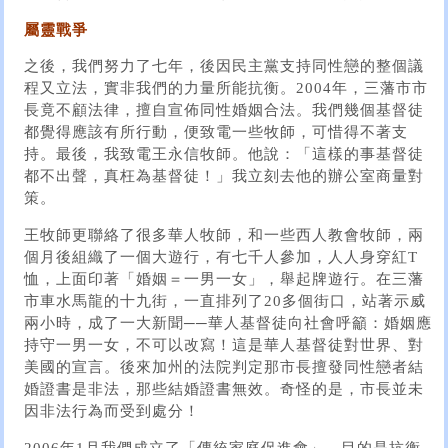
屬靈戰爭
之後，我們努力了七年，後因民主黨支持同性戀的整個議
程又立法，實非我們的力量所能抗衡。2004年，三藩市市
長竟不顧法律，擅自宣佈同性婚姻合法。我們幾個基督徒
都覺得應該有所行動，便致電一些牧師，可惜得不著支
持。最後，我致電王永信牧師。他說：「這樣的事基督徒
都不出聲，真枉為基督徒！」我立刻去他的辦公室商量對
策。
王牧師更聯絡了很多華人牧師，和一些西人教會牧師，兩
個月後組織了一個大遊行，有七千人參加，人人身穿紅T
恤，上面印著「婚姻＝一男一女」，舉起牌遊行。在三藩
市車水馬龍的十九街，一直排列了20多個街口，站著示威
兩小時，成了一大新聞──華人基督徒向社會呼籲：婚姻應
持守一男一女，不可以改寫！這是華人基督徒對世界、對
美國的宣言。後來加州的法院判定那市長擅發同性戀者結
婚證書是非法，那些結婚證書無效。奇怪的是，市長並未
因非法行為而受到處分！
2006年1月我們成立了「傳統家庭促進會」，目的是抗衡