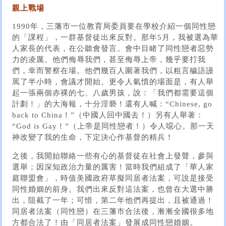
親上戰場
1990年，三藩市一位教育局委員要在學校介紹一個同性戀
的「課程」，一群基督徒出來反對。那年5月，我被選為華
人家長的代表，在公聽會發言。會中目睹了同性戀者惡勢
力的凌厲。他們侮辱我們，甚至侮辱上帝，幾乎要打我
們，幸而警察在場。他們幾百人圍著我們，以粗言穢語謾
罵了半小時，會議才開始。更令人氣憤的場面是，有人舉
起一張兩個赤裸的七、八歲男孩，說：「我們都需要這個
計劃！」的大海報，十分淫褻！還有人喊：“Chinese, go
back to China！”（中國人回中國去！）另有人舉著：
“God is Gay！”（上帝是同性戀者！）令人噁心。那一天
神改變了我的生命，下定決心作基督的精兵！
之後，我開始聯絡一些有心的基督徒在社會上發聲，參與
選舉；因深知政治力量的厲害！當時我們組成了「華人家
庭聯盟會」，時值美國政府草擬同居者法案，可說是接受
同性婚姻的前身。我們出來反對這法案，也曾在大選中勝
出，阻截了一年；可惜，第二年他們再提出，且被通過！
同居者法案（同性戀）在三藩市合法後，漸漸全國很多地
方都合法了！由「同居者法案」發展成同性戀婚姻。