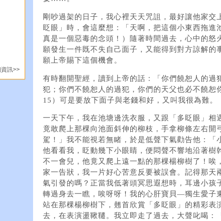
剛吵過架的日子，我心裡天天咒詛，最好讓他家交
眨眼」時，會這麼想：「天啊，把這個小東西拖進
真是一個惡毒的念頭！）隨著時間過去，心中的怒
願發生一件既不失自己面子，又能得到對方諒解的
願上帝賜下這個機會。
資訊>>
有時翻開聖經，讀到上帝的話：「你們饒恕人的過
犯；你們不饒恕人的過犯，你們的天父也必不饒恕你
15）可是要放下面子與老錢和好，又叫我很為難。
一天下午，我在池塘邊洗衣服，又跟「多眨眼」相
竟敢爬上那棵向池面斜伸的柳枝，手拿柳條左右開
駕！」我不能視若無睹，於是低聲下氣勸告他：「
他看看我，眨動幾下小眼睛，便悶聲不響地沿著樹
不一會兒，他竟又爬上遠一點的那棵楊柳樹了！唉
家一告狀，我一片好心苦意反要被誤會。記得那天
氣引發的嗎？正當我低著頭冥思遐想時，耳邊小孩
轉過身去一瞧，唉呀呀！我的心肝寶貝—獨生愛子
站在那棵楊柳樹下，翹首欣賞「多眨眼」的精彩表
去，在表演盪鞦韆。我立即走了過去，大聲叱喝：