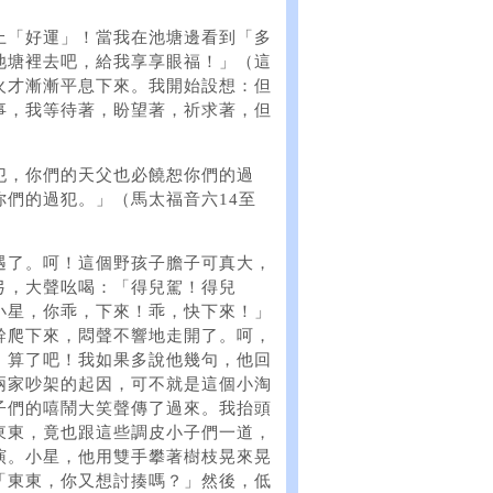
上「好運」！當我在池塘邊看到「多
池塘裡去吧，給我享享眼福！」（這
火才漸漸平息下來。我開始設想：但
事，我等待著，盼望著，祈求著，但
犯，你們的天父也必饒恕你們的過
們的過犯。」（馬太福音六14至
遇了。呵！這個野孩子膽子可真大，
弓，大聲吆喝：「得兒駕！得兒
小星，你乖，下來！乖，快下來！」
幹爬下來，悶聲不響地走開了。呵，
，算了吧！我如果多說他幾句，他回
兩家吵架的起因，可不就是這個小淘
子們的嘻鬧大笑聲傳了過來。我抬頭
東東，竟也跟這些調皮小子們一道，
演。小星，他用雙手攀著樹枝晃來晃
「東東，你又想討揍嗎？」然後，低