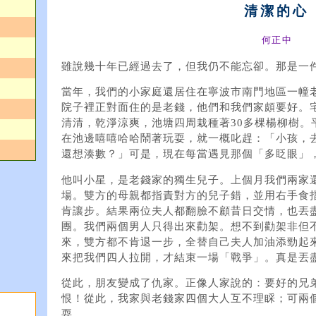
清潔的心
何正中
雖說幾十年已經過去了，但我仍不能忘卻。那是一
當年，我們的小家庭還居住在寧波市南門地區一幢
院子裡正對面住的是老錢，他們和我們家頗要好。宅
清清，乾淨涼爽，池塘四周栽種著30多棵楊柳樹。
在池邊嘻嘻哈哈鬧著玩耍，就一概叱趕：「小孩，
還想湊數？」可是，現在每當遇見那個「多眨眼」
他叫小星，是老錢家的獨生兒子。上個月我們兩家
場。雙方的母親都指責對方的兒子錯，並用右手食
肯讓步。結果兩位夫人都翻臉不顧昔日交情，也丟
團。我們兩個男人只得出來勸架。想不到勸架非但
來，雙方都不肯退一步，全替自己夫人加油添勁起
來把我們四人拉開，才結束一場「戰爭」。真是丟
從此，朋友變成了仇家。正像人家說的：要好的兄
恨！從此，我家與老錢家四個大人互不理睬；可兩
耍……。