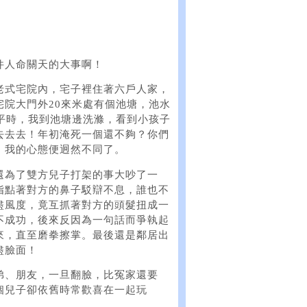
件人命關天的大事啊！
老式宅院內，宅子裡住著六戶人家，
院大門外20來米處有個池塘，池水
平時，我到池塘邊洗滌，看到小孩子
去去去！年初淹死一個還不夠？你們
，我的心態便迥然不同了。
還為了雙方兒子打架的事大吵了一
指點著對方的鼻子駁辯不息，誰也不
盡風度，竟互抓著對方的頭髮扭成一
不成功，後來反因為一句話而爭執起
來，直至磨拳擦掌。最後還是鄰居出
盡臉面！
弟、朋友，一旦翻臉，比冤家還要
個兒子卻依舊時常歡喜在一起玩