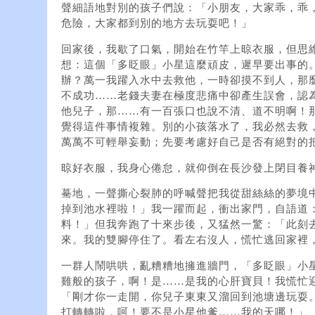
聲細語地對別的孩子們說：「小朋友，大家乖，乖
危險，大家都到別的地方去玩耍吧！」
回家後，我歇了口氣，開始在竹竿上晾衣服，但思
想：這個「多眨眼」小星這麼頑皮，遲早要出事的
辦？萬一我躍入水中去救他，一時卻摸不到人，那
不成功……老錢夫妻在極度悲痛中卻產生誤會，認
他兒子，那……有一百張口也說不清、道不明啊！
覺得這件事情複雜。別的小孩落水了，我必然去救
萬萬不可輕舉妄動；先要考慮好自己是否有絕對的
晾好衣服，我身心倦怠，就仰倒在長沙發上閉目養
驀地，一聲撕心裂肺的呼喊聲把我從甜絲絲的夢境
掉到池水裡啦！」我一躍而起，衝出家門，自語道
料！」但我奔跑了十來步後，又猛然一驚：「此刻
來。我的雙腳停住了。看左右沒人，慌忙逃回家裡
一群人鬧哄哄，亂糟糟地擁進牆門，「多眨眼」小
雞般的孩子，啊！是……是我的心肝寶貝！我慌忙
「剛才你一走開，你兒子東東又溜回到池塘邊玩耍
打轉轉啦，呵！要不是小星他爹……我的天哪！」