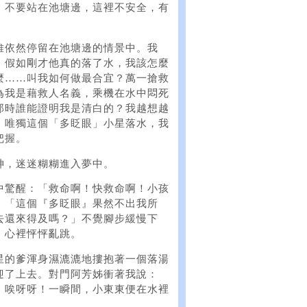
，不要站在池塘邊，這裡不安全，有
維依然停留在池塘邊的情景中。我
。假如剛才他真的落了水，我該怎麼
麼……叫我如何做最合宜？萬一搶救
為我是藉救人名義，乘機在水中悶死
那時誰能證明我是清白的？我越想越
，唯獨這個「多眨眼」小星落水，我
把握。
神，迷迷糊糊進入夢中。
中驚醒：「救命啊！快救命啊！小孩
：「這個『多眨眼』果然不出我所
去還來得及嗎？」不覺腳步緩慢下
，心裡怦怦亂跳。
星的爹渾身濕漉漉地摟抱著一個落湯
迎了上去。對門阿芳姊衝著我說：
。唉呀呀！一瞬間，小東東便在水裡