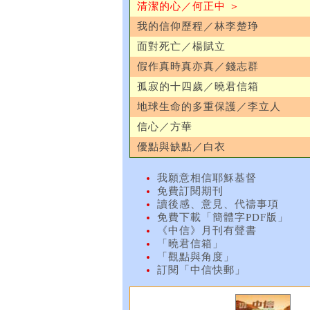
清潔的心／何正中 ＞
我的信仰歷程／林李楚琤
面對死亡／楊賦立
假作真時真亦真／錢志群
孤寂的十四歲／曉君信箱
地球生命的多重保護／李立人
信心／方華
優點與缺點／白衣
我願意相信耶穌基督
免費訂閱期刊
讀後感、意見、代禱事項
免費下載「簡體字PDF版」
《中信》月刊有聲書
「曉君信箱」
「觀點與角度」
訂閱「中信快郵」