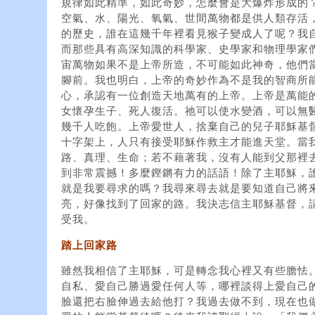
規律如此精準，如此奇妙，怎麼會是大爆炸形成的
空氣、水、陽光、氧氣、世間萬物都是供人類存活
的歷史，誰在這幾千年裡看見猴子變成人了呢？我
而那些具有高深知識的科學家、史學家和物理學家
宙萬物如果不是上帝所造，不可能如此神奇，他們
腳前。我也明白，上帝的奇妙作為不是我的智商所
心，承認有一位創造天地萬有的上帝。上帝是萬能
女懷孕生子、死人復活。祂可以使水變酒，可以無
幾千人吃飽。上帝愛世人，捨棄自己的兒子耶穌基
十字架上，人只有接受耶穌作救主才能進天堂。當
路、真理、生命；若不藉著我，沒有人能到父那裡去
到非常震撼！多麼鏗鏘有力的話語！除了主耶穌，
就是我要尋求的嗎？我尋來尋去就是要知道自己將
亮，好像找到了回家的路。我決志信主耶穌基督，
受我。
踏上回家路
雖然我相信了主耶穌，可是轉念我心裡又有些膽怯
自私、愛自己勝過愛任何人等，哪裡談得上愛自己
臉還把右臉伸過去給他打？我過去做不到，現在也