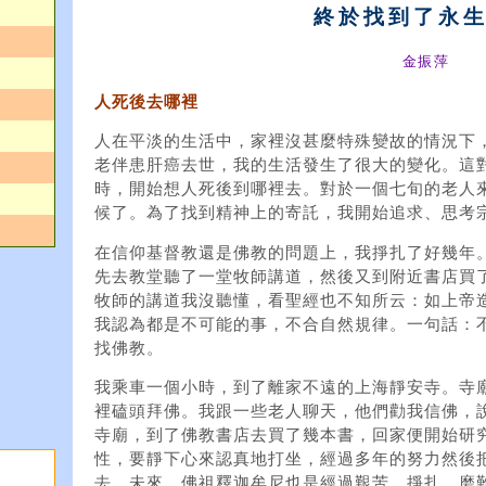
終於找到了永
金振萍
人死後去哪裡
人在平淡的生活中，家裡沒甚麼特殊變故的情況下
老伴患肝癌去世，我的生活發生了很大的變化。這
時，開始想人死後到哪裡去。對於一個七旬的老人
候了。為了找到精神上的寄託，我開始追求、思考
在信仰基督教還是佛教的問題上，我掙扎了好幾年
先去教堂聽了一堂牧師講道，然後又到附近書店買
牧師的講道我沒聽懂，看聖經也不知所云：如上帝
我認為都是不可能的事，不合自然規律。一句話：
找佛教。
我乘車一個小時，到了離家不遠的上海靜安寺。寺
裡磕頭拜佛。我跟一些老人聊天，他們勸我信佛，
寺廟，到了佛教書店去買了幾本書，回家便開始研
性，要靜下心來認真地打坐，經過多年的努力然後
去、未來。佛祖釋迦牟尼也是經過艱苦、掙扎、磨