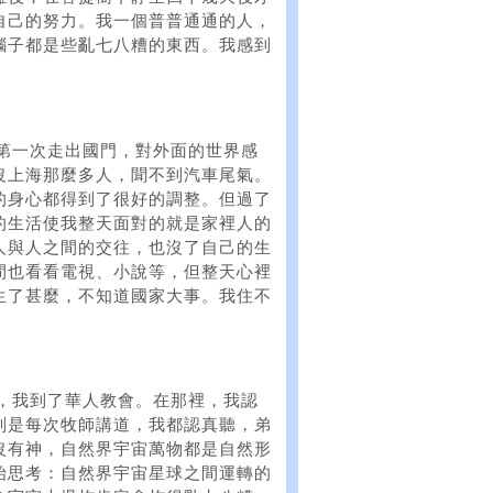
自己的努力。我一個普普通通的人，
腦子都是些亂七八糟的東西。我感到
我第一次走出國門，對外面的世界感
沒上海那麼多人，聞不到汽車尾氣。
的身心都得到了很好的調整。但過了
的生活使我整天面對的就是家裡人的
人與人之間的交往，也沒了自己的生
間也看看電視、小說等，但整天心裡
生了甚麼，不知道國家大事。我住不
紹，我到了華人教會。在那裡，我認
別是每次牧師講道，我都認真聽，弟
沒有神，自然界宇宙萬物都是自然形
始思考：自然界宇宙星球之間運轉的