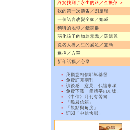
終於找到了永生的路／金振萍 ＞
我的第一次禱告／劉慶瑞
一個諾言改變全家／鄒威
獨特的地球／錢志群
弱化孩子的物慾意識／羅妮麗
從名人看人生的滿足／雯滴
選擇／方華
新年話福／心寧
我願意相信耶穌基督
免費訂閱期刊
讀後感、意見、代禱事項
免費下載「簡體字PDF版」
《中信》月刊有聲書
「曉君信箱」
「觀點與角度」
訂閱「中信快郵」