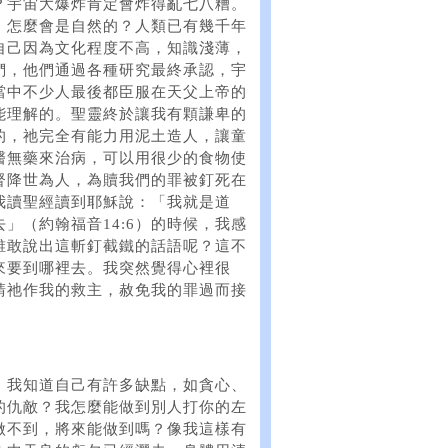
？宇宙大爆炸肯定會炸得亂七八糟。
，怎麼會是自然的？人類已有幾千年
自己因為文化程度不高，知識淺薄，
們，他們通過各種研究最終承認，宇
當中不少人最後都臣服在天父上帝的
能理解的。聖靈終於讓我有顆謙卑的
的，祂完全有能力用泥土造人，讓童
醫無藥來治病，可以用很少的食物使
督降世為人，為贖我們的罪被釘死在
我讀聖經讀到耶穌說：「我就是道
」（約翰福音14:6）的時候，我感
誰敢說出這斬釘截鐵的話語呢？這不
來要到哪裡去。我突然覺得心裡很
請祂作我的救主，赦免我的罪過而接
。我知道自己有許多缺點，如貪心、
的仇敵？我怎麼能做到別人打你的左
做不到，將來能做到嗎？像我這樣有