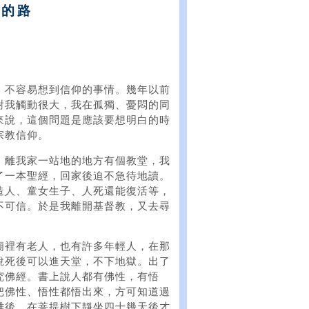
生的路
，不容易想到信仰的事情。幾年以前
對我觸動很大，我在孤獨、憂悶的同
來說，這個問題是應該要想明白的時
宗教信仰。
。離我家一站地的地方有個教堂，我
了一本聖經，回家後迫不急待地讀。
造人、童女生子、人死還能復活等，
不可信。於是我離開基督教，又去尋
廟裡有老人，也有許多年輕人，在那
說死後可以進天堂，不下地獄。出了
究佛經。書上說人都有佛性，有悟
把佛性、悟性都悟出來，方可知道過
難後，在菩提樹下靜坐四十幾天後才