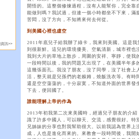
開悟的。這整個修煉過程，沒有人能幫你，完全靠
能做到嗎？我試過，但連一個小時都坐不下來，滿
苦悶，沒了方向，不知將來何去何從。
到美國心裡也虛空
2011年底兒子給我辦了綠卡，我來到美國。這是
資訊>>
到很新鮮。這兒的環境優美、空氣清新，城市裡也
我到大片的草地上散步，周圍的安祥、寧靜，使我
一段時間以後，我的問題又出現了，在美國半年多
這幾張面孔。我沒了朋友，沒了同學，沒了社會上
活，整天就是兒孫們的老媬姆，燒飯洗衣等。有時
還是空空蕩蕩的，十分寂寞，不知道外面的世界發
下去，便回國了。
誰能理解上帝的作為
2013年初我第二次來美國時，經過兒子朋友的介
識了許多中國人，可以聊天、交流，感覺很好。特
兄姊妹的分享也對我幫助很大。以前我認為世界上
成，人也是進化而來的。來教會一段時間後，我開