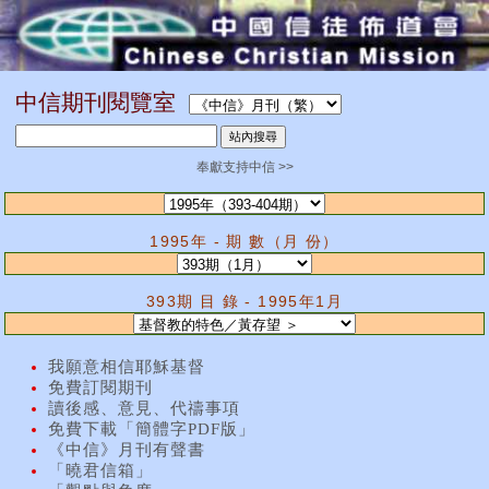
中信期刊閱覽室
奉獻支持中信 >>
1995年 - 期 數（月 份）
393期 目 錄 - 1995年1月
我願意相信耶穌基督
免費訂閱期刊
讀後感、意見、代禱事項
免費下載「簡體字PDF版」
《中信》月刊有聲書
「曉君信箱」