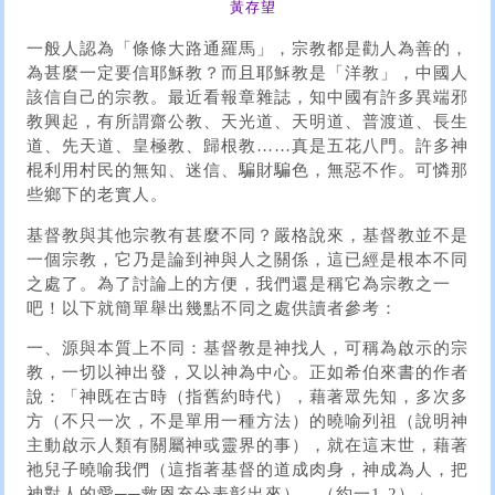
黃存望
一般人認為「條條大路通羅馬」，宗教都是勸人為善的，
為甚麼一定要信耶穌教？而且耶穌教是「洋教」，中國人
該信自己的宗教。最近看報章雜誌，知中國有許多異端邪
教興起，有所謂齋公教、天光道、天明道、普渡道、長生
道、先天道、皇極教、歸根教……真是五花八門。許多神
棍利用村民的無知、迷信、騙財騙色，無惡不作。可憐那
些鄉下的老實人。
基督教與其他宗教有甚麼不同？嚴格說來，基督教並不是
一個宗教，它乃是論到神與人之關係，這已經是根本不同
之處了。為了討論上的方便，我們還是稱它為宗教之一
吧！以下就簡單舉出幾點不同之處供讀者參考：
一、源與本質上不同：基督教是神找人，可稱為啟示的宗
教，一切以神出發，又以神為中心。正如希伯來書的作者
說：「神既在古時（指舊約時代），藉著眾先知，多次多
方（不只一次，不是單用一種方法）的曉喻列祖（說明神
主動啟示人類有關屬神或靈界的事），就在這末世，藉著
祂兒子曉喻我們（這指著基督的道成肉身，神成為人，把
神對人的愛──救恩充分表彰出來）。（約一1-2）」