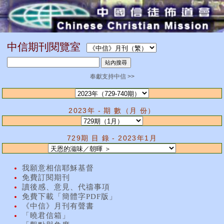
中信期刊閱覽室
奉獻支持中信 >>
2023年 - 期 數（月 份）
729期 目 錄 - 2023年1月
我願意相信耶穌基督
免費訂閱期刊
讀後感、意見、代禱事項
免費下載「簡體字PDF版」
《中信》月刊有聲書
「曉君信箱」