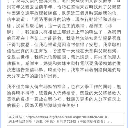
了，我為父親的靈魂哭泣。返回美國後由於多次搬家，直
到前年父親去世前半年，恰巧在整理東西時找到了父親當
年因遇交通事故腿被砸傷，臥床近三個月時寫給我的信。
信中寫道：「經過兩個月的治療，現在行動幹活和以前一
樣，沒留甚麼毛病，這一切是主的賜福，感謝主（耶
穌）！」我知道只有相信主耶穌是上帝的獨生子，為我們
的罪死在十字架上才能得救。我雖然無法知道父親是否真
正得到救恩，但我心裡還是因這封信得了安慰。我寧願相
信他已真的向主悔改，盼望有一天能在天堂與父親相聚。
父親去世後，我將此信帶回國，藉此話題，再向其他親人
傳福音。感謝主，媽媽和妹妹主動打電話要我帶領她們做
決志禱告並信耶穌。時至今日，我常常藉著網路與她們每
天分享上帝的話語和恩典。
我不僅向家人傳主耶穌的福音，也在大學工作的同時，無
論得時不得時，總愛向人們傳福音。慈愛的天父將拯救人
靈魂的負擔一直放在我心裡，我願與更多的人分享這天上
的福分，因為天恩的滋味實在美好！
本文鏈結：http://ccmusa.org/read/read.aspx?id=ctd20230101
網上轉貼請註明「原載《中信》月刊第729期（中國信徒佈道會）」。