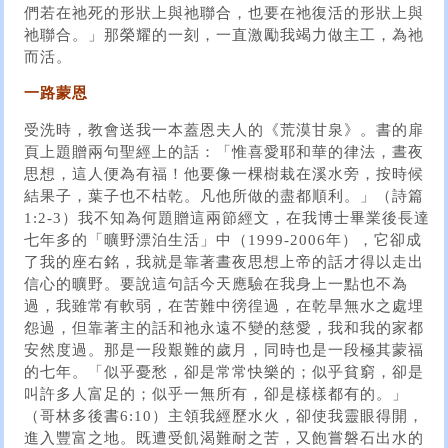
們若在祂死的形狀上與祂聯合，也要在祂復活的形狀上與
祂聯合。」那榮耀的一刻，一直激勵我竭力做主工，為祂
而活。
一路蒙恩
受洗時，教會送我一本蓋恩夫人的《荒漠甘泉》。書的扉
頁上題贈兩句聖經上的話：「惟喜愛耶和華的律法，晝夜
思想，這人便為有福！他要像一棵樹栽在溪水旁，按時候
結果子，葉子也不枯乾。凡他所做的盡都順利。」（詩篇
1:2-3）我不知為何題贈這兩節經文，在我博士畢業後長達
七年多的「曠野漂泊生活」中（1999-2006年），它卻成
了我的座右銘，我就是靠著晝夜思想上帝的話才得以走出
信心的曠野。要說這句話今天應驗在我身上一點也不為
過，我雖常有軟弱，在苦難中徬徨過，在乾旱無水之處埋
怨過，但靠著主的話和祂永遠不變的慈愛，我和我的家都
安然度過。那是一段艱難的歲月，同時也是一段極其蒙福
的七年。「似乎憂愁，卻是常常快樂的；似乎貧窮，卻是
叫許多人富足的；似乎一無所有，卻是樣樣都有的。」
（哥林多後書6:10）主領我經歷水火，卻使我靈眼得開，
進入豐富之地。既遭受飢渴難耐之苦，又飽嘗磐石出水的