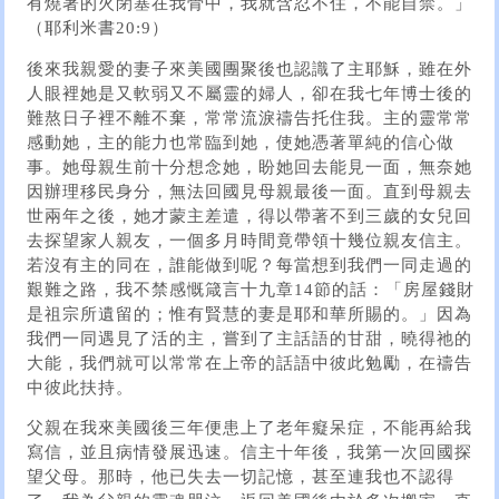
有燒著的火閉塞在我骨中，我就含忍不住，不能自禁。」
（耶利米書20:9）
後來我親愛的妻子來美國團聚後也認識了主耶穌，雖在外
人眼裡她是又軟弱又不屬靈的婦人，卻在我七年博士後的
難熬日子裡不離不棄，常常流淚禱告托住我。主的靈常常
感動她，主的能力也常臨到她，使她憑著單純的信心做
事。她母親生前十分想念她，盼她回去能見一面，無奈她
因辦理移民身分，無法回國見母親最後一面。直到母親去
世兩年之後，她才蒙主差遣，得以帶著不到三歲的女兒回
去探望家人親友，一個多月時間竟帶領十幾位親友信主。
若沒有主的同在，誰能做到呢？每當想到我們一同走過的
艱難之路，我不禁感慨箴言十九章14節的話：「房屋錢財
是祖宗所遺留的；惟有賢慧的妻是耶和華所賜的。」因為
我們一同遇見了活的主，嘗到了主話語的甘甜，曉得祂的
大能，我們就可以常常在上帝的話語中彼此勉勵，在禱告
中彼此扶持。
父親在我來美國後三年便患上了老年癡呆症，不能再給我
寫信，並且病情發展迅速。信主十年後，我第一次回國探
望父母。那時，他已失去一切記憶，甚至連我也不認得