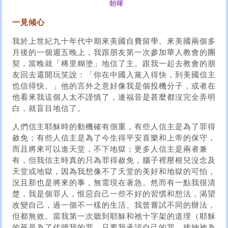
朝暉
一見傾心
我於上世紀九十年代中期來美國自費留學。來美國兩個多
月後的一個週五晚上，我跟朋友第一次參加華人教會的團
契，當晚就「稀里糊塗」地信了主。跟我一起去教會的朋
友回去還開玩笑說：「你在中國入黨入得快，到美國信主
也信得快。」他的言外之意好像我是個投機分子，或者在
他看來我這個人太不謹慎了，連福音是甚麼都沒完全弄明
白，就盲目地信了。
人們信主耶穌時的動機確有側重，有些人信主是為了罪得
赦免；有些人信主是為了今生得平安喜樂和上帝的保守，
而且將來可以進天堂，不下地獄；更多人信主是兩者兼
有，但我信主時真的只為罪得赦免，腦子裡壓根兒沒念及
天堂或地獄，因為我想像不了天堂的美好和地獄的可怕，
況且那也是將來的事，無需現在著急。然而有一點我很清
楚，我是個罪人，恨惡自己一些不好的習慣和想法，渴望
改變自己，過一個不一樣的生活。我曾嘗試不同的辦法，
但都無效。當我第一次聽到耶穌和祂十字架的道理（耶穌
的死是為了代贖我的罪，只要我承認自己的罪，接納祂為