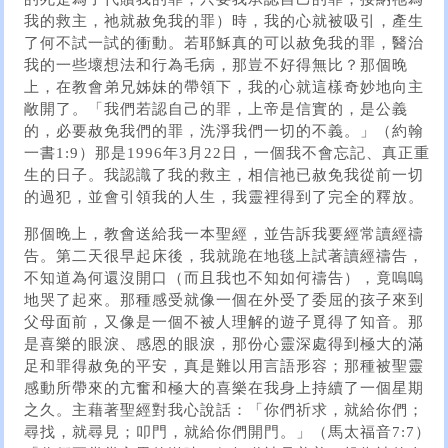
我的救主，祂就赦免我的罪）時，我的心就被吸引，產生
了何不試一試的衝動。若耶穌真的可以赦免我的罪，醫治
我的一些壞想法和行為毛病，那豈不好得無比？那個晚
上，在教會弟兄姊妹的帶領下，我的心就這樣奇妙地向主
敞開了。「我們若認自己的罪，上帝是信實的，是公義
的，必要赦免我們的罪，洗淨我們一切的不義。」（約翰
一書1:9）那是1996年3月22日，一個我不會忘記、真正重
生的日子。我認識了我的救主，相信祂已赦免我從前一切
的過犯，並會引領我的人生，我靈裡得到了完全的釋放。
那個晚上，教會送給我一本聖經，並告訴我要經常讀經禱
告。第二天很早起床後，我就跪在地毯上試著讀經禱告，
不知道為何還沒開口（而且我也不知如何禱告），竟嗚嗚
地哭了起來。那種感受就像一個在外受了委屈的孩子來到
父母面前，又像是一個不被人理解的遊子覓得了知音。那
是喜樂的眼淚、感恩的眼淚，那份心靈深處得到極大的滿
足和罪得赦免的平安，真是難以用言語形容；那種被聖靈
感動所帶來的亢奮和極大的喜樂在我身上持續了一個星期
之久。主藉著聖經對我心說話：「你們祈求，就給你們；
尋找，就尋見；叩門，就給你們開門。」（馬太福音7:7）