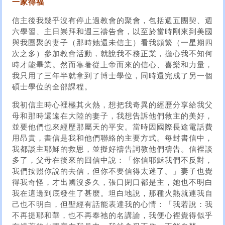
一家得福
信主後我幾乎沒有停止過教會的聚會，包括週五團契、週
六學習、主日崇拜和週三禱告會，以至於當時剛來到美國
與我團聚的妻子（那時她還未信主）看我頻繁（一星期四
次之多）參加教會活動，就說我不務正業，擔心我不知何
時才能畢業。然而靠著從上帝而來的信心、喜樂和力量，
我只用了三年半就拿到了博士學位，同時還完成了另一個
碩士學位的全部課程。
我初信主時心裡極其火熱，想把我奇異的經歷分享給我父
母和那時還遠在大陸的妻子，我想告訴他們救主的美好，
並要他們也來經歷那屬天的平安。當時因國際長途電話費
用昂貴，書信是我和他們聯絡的主要方式。每封書信中，
我都談主耶穌的救恩，並擬好禱告詞教他們禱告。信裡談
多了，父母在後來的回信中說：「你信耶穌我們不反對，
我們按照你說的去信，但你不要信得太迷了。」妻子也覺
得我奇怪，才出國沒多久，張口閉口都是主，她也不明白
我在這邊到底發生了甚麼。坦白地說，那種火熱就連我自
己也不明白，但聖經有話能表達我的心情：「我若說：我
不再提耶和華，也不再奉祂的名講論，我便心裡覺得似乎