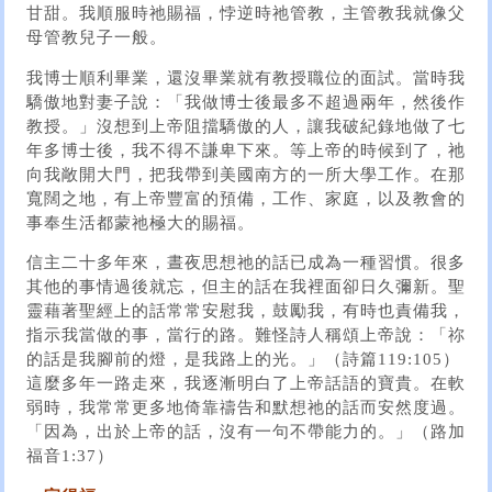
甘甜。我順服時祂賜福，悖逆時祂管教，主管教我就像父
母管教兒子一般。
我博士順利畢業，還沒畢業就有教授職位的面試。當時我
驕傲地對妻子說：「我做博士後最多不超過兩年，然後作
教授。」沒想到上帝阻擋驕傲的人，讓我破紀錄地做了七
年多博士後，我不得不謙卑下來。等上帝的時候到了，祂
向我敞開大門，把我帶到美國南方的一所大學工作。在那
寬闊之地，有上帝豐富的預備，工作、家庭，以及教會的
事奉生活都蒙祂極大的賜福。
信主二十多年來，晝夜思想祂的話已成為一種習慣。很多
其他的事情過後就忘，但主的話在我裡面卻日久彌新。聖
靈藉著聖經上的話常常安慰我，鼓勵我，有時也責備我，
指示我當做的事，當行的路。難怪詩人稱頌上帝說：「祢
的話是我腳前的燈，是我路上的光。」（詩篇119:105）
這麼多年一路走來，我逐漸明白了上帝話語的寶貴。在軟
弱時，我常常更多地倚靠禱告和默想祂的話而安然度過。
「因為，出於上帝的話，沒有一句不帶能力的。」（路加
福音1:37）