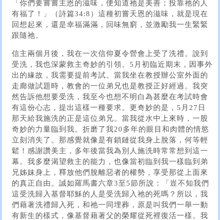
「你們要嘗嘗主恩的滋味，便知道祂是美善；投靠祂的人
有福了！」（詩篇34:8）這種初嘗天恩的滋味，就是現在
回想起來，還是幸福滿滿，回味無窮，並激勵我一生緊緊
跟隨祂。
信主兩個月後，我在一次信仰夏令營會上受了洗禮。說到
受洗，我也深蒙救主奇妙的引領。5月初臨近期末，因事外
出的緣故，我需要提前考試。當我坐在教授辦公室外面的
走廊做試題時，教會的一位弟兄也是教授正好經過。我突
然告訴他想要受洗，我至今也想不明白為甚麼在考試時會
有這份心志，提出這樣一種要求。更奇妙的是，5月27日
那天給我施洗的正是這位弟兄。當我從水中上來時，一股
奇妙的力量臨到我。折磨了我20多年的眼目和肉體的情慾
立刻消失了。那感覺就像是有鎖鏈從我身上脫落，何等輕
鬆！感謝讚美主，多年後當我為別人施洗時常常想到這一
幕。我多麼渴望救主的能力，也像當初臨到我一樣臨到弟
兄姊妹身上，釋放他們脫離惡者的權勢，享受那從上面來
的真正自由。誠如羅馬書六章3至5節所說：「豈不知我們
這受洗歸入基督耶穌的人是受洗歸入祂的死嗎？所以，我
們藉著洗禮歸入死，和祂一同埋葬，原是叫我們一舉一動
有新生的樣式，像基督藉著父的榮耀從死裡復活一樣。我