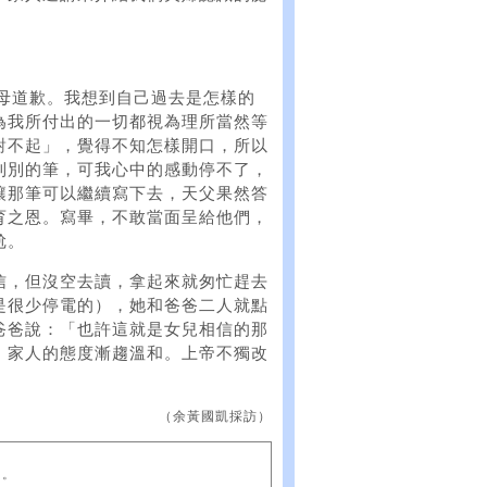
父母道歉。我想到自己過去是怎樣的
為我所付出的一切都視為理所當然等
對不起」，覺得不知怎樣開口，所以
到別的筆，可我心中的感動停不了，
讓那筆可以繼續寫下去，天父果然答
育之恩。寫畢，不敢當面呈給他們，
尬。
信，但沒空去讀，拿起來就匆忙趕去
是很少停電的），她和爸爸二人就點
爸爸說：「也許這就是女兒相信的那
，家人的態度漸趨溫和。上帝不獨改
（余黃國凱採訪）
」。