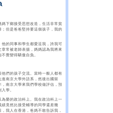
負
媽媽下鄉接受思想改造，生活非常貧
掉；但是爸爸堅持要這個孩子，我的
，他的同事和學生都愛逗我，誇我可
文章常被老師表揚，媽媽認為我將來
知不覺變得驕傲自負。
與他們的孩子交流。當時一般人都有
先進南京大學外語系，然後出國留
年，南京大學來我們學校做評估，預
利入學。
以為榮的政治科上。我在政治科上一
成績竟然比接受輔導的同學還差幾
日，我人在香港，爸媽不敢告訴我，