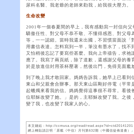
尿科名醫、我老爺的老師來勸我，給我很大壓力。
生命改變
2001年一個春夏間的早上，我有感動寫一封信向
驕傲任性、對父母不恭不敬、不懂得感恩、對父母
等，一一認錯。當時我還未出國，不習慣當面說「
用書信表達。怎料寫到一半，筆沒有墨水了，找不
又怕稍後忘記了要寫些甚麼。我向上帝禱告，求祂
應了。我寫了兩頁紙，除了道歉，還感謝父母的養
於是放進信封用茶杯壓著，然後出門，免得見面尷
到了晚上我才敢回家。媽媽告訴我，她早上已看到
東山和父親會合辦事。那天東山區剛好停電（平常
起蠟燭來看我的信。媽媽覺得這事很不尋常。看後
位耶穌改變了她。」是的，主耶穌改變了我。之後
變了我，也改變了我家人的心。
本文鏈結：http://ccmusa.org/read/read.aspx?id=ctd20141201
網上轉貼請註明「原載《中信》月刊第632期（中國信徒佈道會）