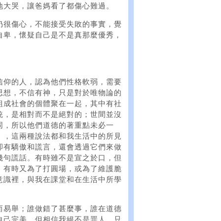
地大哭，讓爸媽看了都傷心難過。
仍很傷心，不能接受失敗的事實，覺
自卑，懷疑自己是不是真那麼優秀，
信仰的人，認為他們性格軟弱，需要
思想，不信有神，只是對於唯物論的
組成社會的個體聚在一起，其中有社
統，是相對而不是絕對的；世間並沒
同，所以他們道德的著重點未必一
」，這兩種說法都和我生活中的所見
卻有驕傲和謊言，還會透過它們來做
幾句謊話。有時雖不是宣之於口，但
；有時又為了打圓場，或為了維護脆
意識裡，與我在課堂和在生活中所學
而易舉；誰做錯了甚麼事，誰在道德
自己完美，但相信我絕不是罪人，只