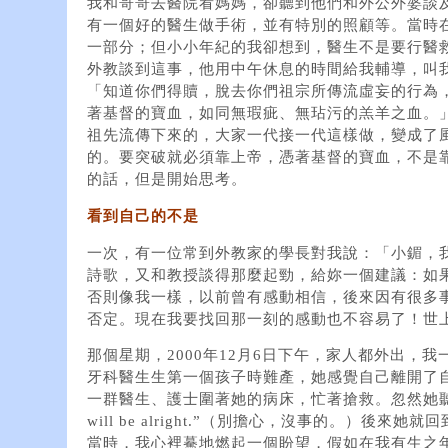
我和哥哥去醫院看媽媽，卻聽到他們和外公外婆談
有一個好的醫生做手術，並有特別的照顧等。當時
一部分；但小小年紀的我卻想到，醫生不是要行醫
外教談到這事，他用中午休息的時間給我輔導，叫我
「知道你們得贖，脫去你們祖宗所傳流虛妄的行為
著基督的寶血，如同無瑕疵、無玷污的羔羊之血。
祖先流傳下來的，大家一代接一代這樣做，變成了
的。要突破就必須靠上帝，憑著基督的寶血，不是
的話，但是開始思考。
看到自己的不是
一次，有一位常到外教家的學長對我說：「小鎇，
詩歌，又和教授談得那麼起勁，給妳一個建議：如
否則像我一樣，以前曾有感動相信，後來因有很多
否定。現在我要找回那一刻的感動也不容易了！世
那個星期，2000年12月6日下午，家人都外出，
牙科醫生生第一個孩子時難產，她感覺自己離開了
一群醫生、護士圍著她的病床，忙著搶救。忽然她聽到一個聲
will be alright.”（別擔心，沒事的。）後
當時，我心裡驀地燃起一個盼望，假如在我有生之