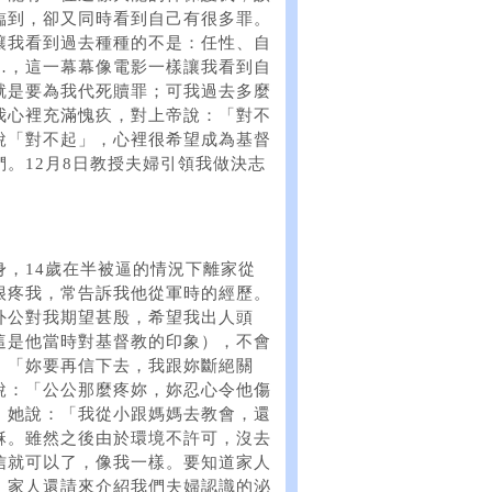
臨到，卻又同時看到自己有很多罪。
讓我看到過去種種的不是：任性、自
…，這一幕幕像電影一樣讓我看到自
就是要為我代死贖罪；可我過去多麼
我心裡充滿愧疚，對上帝說：「對不
說「對不起」，心裡很希望成為基督
。12月8日教授夫婦引領我做決志
，14歲在半被逼的情況下離家從
很疼我，常告訴我他從軍時的經歷。
外公對我期望甚殷，希望我出人頭
這是他當時對基督教的印象），不會
：「妳要再信下去，我跟妳斷絕關
說：「公公那麼疼妳，妳忍心令他傷
，她說：「我從小跟媽媽去教會，還
穌。雖然之後由於環境不許可，沒去
信就可以了，像我一樣。要知道家人
，家人還請來介紹我們夫婦認識的泌