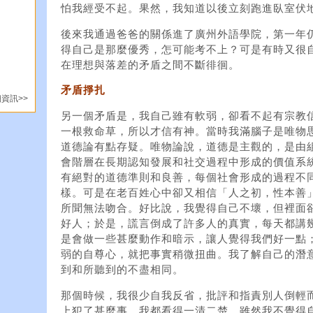
怕我經受不起。果然，我知道以後立刻跑進臥室伏
後來我通過爸爸的關係進了廣州外語學院，第一年
得自己是那麼優秀，怎可能考不上？可是有時又很
在理想與落差的矛盾之間不斷徘徊。
矛盾掙扎
資訊>>
另一個矛盾是，我自己雖有軟弱，卻看不起有宗教
一根救命草，所以才信有神。當時我滿腦子是唯物
道德論有點存疑。唯物論說，道德是主觀的，是由
會階層在長期認知發展和社交過程中形成的價值系
有絕對的道德準則和良善，每個社會形成的過程不
樣。可是在老百姓心中卻又相信「人之初，性本善
所聞無法吻合。好比說，我覺得自己不壞，但裡面
好人；於是，謊言倒成了許多人的真實，每天都講
是會做一些甚麼動作和暗示，讓人覺得我們好一點
弱的自尊心，就把事實稍微扭曲。我了解自己的潛
到和所聽到的不盡相同。
那個時候，我很少自我反省，批評和指責別人倒輕
上犯了甚麼事，我都看得一清二楚。雖然我不覺得