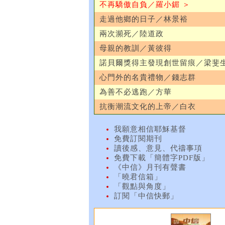
不再驕傲自負／羅小鎇 ＞
走過他鄉的日子／林景裕
兩次瀕死／陸道政
母親的教訓／黃彼得
諾貝爾獎得主發現創世留痕／梁斐
心門外的名貴禮物／錢志群
為善不必逃跑／方華
抗衡潮流文化的上帝／白衣
我願意相信耶穌基督
免費訂閱期刊
讀後感、意見、代禱事項
免費下載「簡體字PDF版」
《中信》月刊有聲書
「曉君信箱」
「觀點與角度」
訂閱「中信快郵」