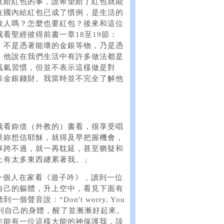
及給紅包的事，說希望給了紅包就能
在國內給紅包已成了慣例，是生活的
救人嗎？怎麼也要紅包？後來和這位
看聖經彼得前書一章18至19節：
，不是憑著能壞的金銀等物，乃是憑
」他說在我們生活中有許多做法都是
風氣習慣，但並不表示這樣做是對
靠金銀錢財。我當時並不完全了解他
我看妳借（外教的）書看，很享受唱
果妳想信耶穌，就得及早把握機會，
事跨不過，就一再耽延，甚至猶疑和
上有太多東西纏累著我。」
我一個人在家看《遊子吟》，讀到一位
自己的軀體，升上空中，看見下面有
音說：“Don't worry. You
來她就回到自己的身體，醒了並漸漸好起來。
年能有一位這樣大能的神保護我，該