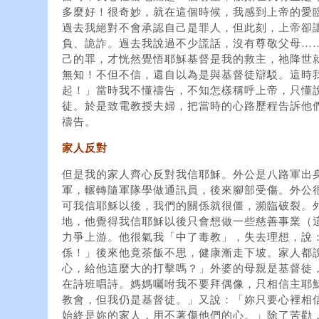
多麼好！很奇妙，就在這個時候，我感到上帝的愛
過去我絕對不會承認自己是罪人，但此刻，上帝卻
負、詭詐。過去我說過不少謊話，沒有尊敬父母…
己的罪，才恍然覺悟耶穌基督是我的救主，祂降世
無知！不但不信，還自以為是與基督徒辯駁。這時
起！」當時我不懂禱告，不知怎樣稱呼上帝，只懂
徒。於是致電教授夫婦，把當時的心路歷程告訴他們
禱告。
家人反對
但是我的家人齊心反對我信耶穌。外公是八路軍出身
軍，輾轉隨軍隊學做通訊員，後來腳部受傷。外公
可我信耶穌以後，我們的關係就很僵，瀕臨破裂。
地，他覺得我信耶穌以後只會想做一些慈善事業（
力爭上游。他很氣我「中了毒教」，失去理想，說
係！」後來他竟茶飯不思，健康漸走下坡。家人都
心，給他這麼大的打擊嗎？」外婆的母親是基督徒
在詩班唱詩。媽媽囑咐我不要拜偶像，只相信主耶
教會，但我仍是基督徒。」又說：「妳只要心裡相
始終是妳的家人，用不著傷他們的心。」除了苦勸