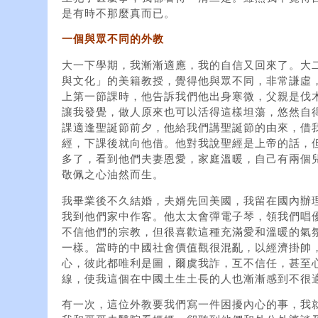
是有時不那麼真而已。
一個與眾不同的外教
大一下學期，我漸漸適應，我的自信又回來了。大
與文化」的美籍教授，覺得他與眾不同，非常謙虛
上第一節課時，他告訴我們他出身寒微，父親是伐
讓我發覺，做人原來也可以活得這樣坦蕩，悠然自
課適逢聖誕節前夕，他給我們講聖誕節的由來，借
經，下課後就向他借。他對我說聖經是上帝的話，
多了，看到他們夫妻恩愛，家庭溫暖，自己有兩個
敬佩之心油然而生。
我畢業後不久結婚，夫婿先回美國，我留在國內辦
我到他們家中作客。他太太會彈電子琴，領我們唱
不信他們的宗教，但很喜歡這種充滿愛和溫暖的氣
一樣。當時的中國社會價值觀很混亂，以經濟掛帥
心，彼此都唯利是圖，爾虞我詐，互不信任，甚至
線，使我這個在中國土生土長的人也漸漸感到不很
有一次，這位外教要我們寫一件困擾內心的事，我