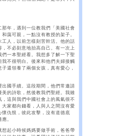
二那年，遇到一位教我們「美國社會
，和藹可親，一點沒有教授的架子。
木工人，以前怎樣刻苦幹活。他的話
得，不必刻意地抬高自己。有一次上
我們一本聖經看。我想多了解一下聖
但我不很明白。後來和他們夫婦接觸
兒子還領養了兩個女孩，真有愛心，
理出國手續。這段期間，他們常邀請
優美的詩歌，然後教我們聖經。我雖
氛，這與我們中國社會上的風氣很不
，大家都向錢看，人與人之間沒有愛
心懷仇恨，彼此攻擊，沒有道德底
適應。
就想起小時候媽媽要做手術，爸爸帶