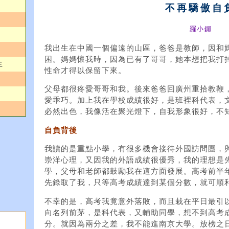
不再驕傲自
羅小鎇
我出生在中國一個偏遠的山區，爸爸是教師，因和
困。媽媽懷我時，因為已有了哥哥，她本想把我打
生
性命才得以保留下來。
父母都很疼愛哥哥和我。後來爸爸回廣州重拾教鞭
愛乖巧。加上我在學校成績很好，是班裡科代表，
必然出色，我像活在聚光燈下，自我形象很好，不
自負背後
我讀的是重點小學，有很多機會接待外國訪問團，
崇洋心理，又因我的外語成績很優秀，我的理想是
學，父母和老師都鼓勵我在這方面發展。高考前半
先錄取了我，只等高考成績達到某個分數，就可順
不幸的是，高考我竟意外落敗，而且栽在平日最引
向名列前茅，是科代表，又輔助同學，想不到高考
分。就因為兩分之差，我不能進南京大學。放榜之