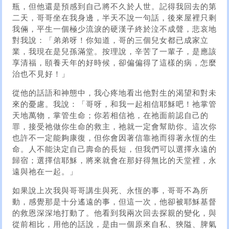
瓶，但他還是預感到自己將不久於人世。記得我回去的第
二天，哥哥坐在我身邊，半天不說一句話，後來屋裡只剩
我倆，平生一個極少流淚的硬漢子終於泣不成聲，悲哀地
對我說：「弟弟呀！你知道，哥的三個兒女都已成家立
業，我現在是兒孫滿堂。按理說，辛苦了一輩子，是應該
享清福，頤養天年的好時候，卻偏偏得了這樣的病，怎麼
治也不見好！」
從他的話語和神態中，我心疼地看出他對生的渴望和對未
來的憂慮。我說：「哥呀，和我一起相信耶穌吧！祂掌管
天地萬物，掌管生命；你若相信祂，在祂面前認自己的
罪，接受祂做你生命的救主，祂就一定會幫助你。這次你
也許不一定能夠康復，但你會因著信靠祂而得著永恆的生
命。人不能決定自己壽命的長短，但我們可以選擇永遠的
歸宿；選擇信耶穌，將來就會在那好得無比的天堂裡，永
遠與祂在一起。」
如果說上次我與哥哥講生與死、永恆的事，哥哥不為所
動，感覺那是十分遙遠的事，但這一次，他卻被耶穌基督
的救恩深深地打動了。他看到我兩次回去探親的變化，與
從前相比，用他的話說，是由一個原來自私、狹隘、脾氣