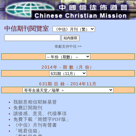
中信期刊閱覽室
奉獻支持中信 >>
2014年 - 期 數（月 份）
631期 目 錄 - 2014年11月
我願意相信耶穌基督
免費訂閱期刊
讀後感、意見、代禱事項
免費下載「簡體字PDF版」
《中信》月刊有聲書
「曉君信箱」