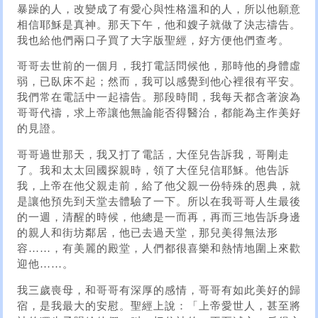
暴躁的人，改變成了有愛心與性格溫和的人，所以他願意
相信耶穌是真神。那天下午，他和嫂子就做了決志禱告。
我也給他們兩口子買了大字版聖經，好方便他們查考。
哥哥去世前的一個月，我打電話問候他，那時他的身體虛
弱，已臥床不起；然而，我可以感覺到他心裡很有平安。
我們常在電話中一起禱告。那段時間，我每天都含著淚為
哥哥代禱，求上帝讓他無論能否得醫治，都能為主作美好
的見證。
哥哥過世那天，我又打了電話，大侄兒告訴我，哥剛走
了。我和太太回國探親時，領了大侄兒信耶穌。他告訴
我，上帝在他父親走前，給了他父親一份特殊的恩典，就
是讓他預先到天堂去體驗了一下。所以在我哥哥人生最後
的一週，清醒的時候，他總是一而再，再而三地告訴身邊
的親人和街坊鄰居，他已去過天堂，那兒美得無法形
容……，有美麗的殿堂，人們都很喜樂和熱情地圍上來歡
迎他……。
我三歲喪母，和哥哥有深厚的感情，哥哥有如此美好的歸
宿，是我最大的安慰。聖經上說：「上帝愛世人，甚至將