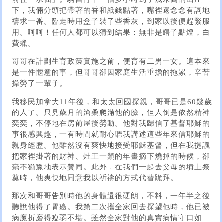
下，我倆分頭把帶著的香和紙錢點著，嘴裡還念念有詞地
禱求一番。臨走時用盒子裝了些香灰，到家以後便趕緊服
用。呵呵！任何人都可以猜到結果：無非是瞎子點燈，白
費蠟。
哥哥在計劃生育政策實施之前，便育有二男一女。這本來
是一件愜意的事，但哥哥卻因家庭生活重擔的拖累，辛苦
操勞了一輩子。
我移民加拿大11年後，和太太回國探親，哥哥已是60幾歲
的人了。只見歲月的滄桑爬滿他的臉，但人倒是依然精神
奕奕，不停地在房前屋後勞動。他對我歸信了基督耶穌的
事很感興趣，一有時間就耐心聽我講述這些年來信耶穌的
親身經歷。他雖然沒有爽快地接受耶穌基督，但在我提議
把家裡掛著的財神、灶王一類的年畫摘下燒掉的時候，卻
毫不猶豫地表示贊同。此外，在我們一起去父母的墳上祭
奠時，他爽快地同意我以祈禱的方式代替跪拜。
那次和哥哥告別時他的身體還很硬朗，不料，一年半之後
聽說他得了胃癌。我第二次攜全家回去探望他時，他已被
病魔折磨得瘦弱不堪。雖然全家對他的真實病情守口如