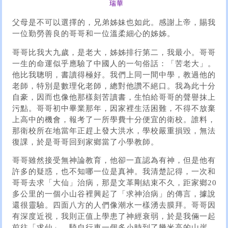
瑞華
父母是不可以選擇的，兄弟姊妹也如此。感謝上帝，賜我
一位勤勞善良的哥哥和一位溫柔細心的姊姊。
哥哥比我大九歲，是老大，姊姊排行第二，我最小。哥哥
一生的命運似乎應驗了中國人的一句俗話：「苦老大」。
他比我聰明，書讀得極好。我們上同一間中學，教過他的
老師，特別是數理化老師，總對他讚不絕口。我為此十分
自豪，因而也像他那樣刻苦讀書，生怕給哥哥的聲譽抹上
污點。哥哥初中畢業那年，因家裡生活困難，不得不放棄
上高中的機會，報考了一所學費十分便宜的衛校。誰料，
那衛校所在地當年正趕上發大洪水，學校嚴重損毀，無法
復課，於是哥哥回到家鄉當了小學教師。
哥哥雖然接受無神論教育，他卻一直認為有神，但是他有
許多的疑惑，也不知哪一位是真神。我清楚記得，一次和
哥哥去求「大仙」治病，那是文革剛結束不久，距家鄉20
多公里的一個小山谷裡興起了「求神治病」的傳言，據說
還很靈驗。四面八方的人們像潮水一樣湧去膜拜。哥哥因
有深度近視，我則正值上學患了神經衰弱，於是我倆一起
前往「求仙」。騎自行車一個多小時到了幾米高的山崖