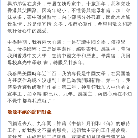
與弟弟留在廣州，寄居在姨母家中。十歲那年，我和弟赴
香港與父團聚。因為年紀小，不懂得與繼母相處，加上弟
妹眾多，家中雖然熱鬧，內心卻感分外孤寂，因此常常觸
景生情，於是便寄情 文學，很醉心寫作，希望用散文和詩
歌抒發心中的感受。
中學時期，我有兩大心願：一是研讀中國文學，傳授學
生，發揚國粹；二是從事寫作，編輯書刊。感謝神，帶領
我到香港中文大學，進讀中國文學和歷史。畢業後，我回
母校真光中學教 書，轉眼又廿多年。
我移民美國時年近半百，我的專長是中國文學，在異國能
有甚麼作為呢？沒想到上帝已為我開闢新路。第一年，我
替滕近輝牧師整理作品；第二年，神引領我加入中信的文
宣事工，如今轉 瞬已八、九年。感謝主，兩個心願在不知
不覺中都為我成就了！
源源不絕的訪問對象
回顧過去八、九年間，神藉《中信》月刊和《傳》的服侍
工作，給我數之不盡的恩典。起初我主要的工作是改稿、
筆錄等。由總部同工把稿件，或講道和見證錄音帶寄給