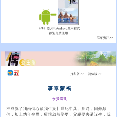
《傳》雙月刊Android應用程式
歡迎免費使用
詳細資訊>>
打印版 >>
简体版 >>
事奉蒙福
余黃國凱
神成就了我兩個心願我生於廿世紀中葉。那時，國難頻
仍，加上幼年喪母，環境忽然變更，父親要去港謀生，我