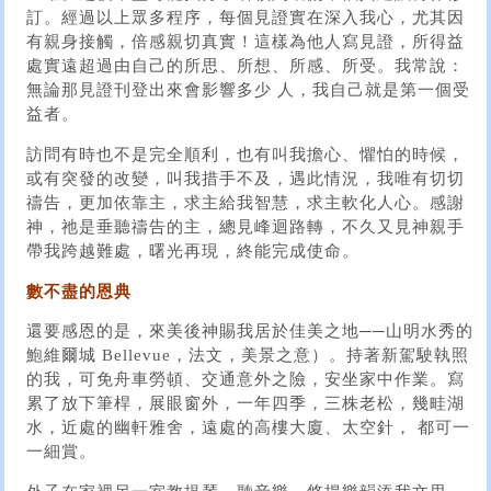
訂。經過以上眾多程序，每個見證實在深入我心，尤其因
有親身接觸，倍感親切真實！這樣為他人寫見證，所得益
處實遠超過由自己的所思、所想、所感、所受。我常說：
無論那見證刊登出來會影響多少 人，我自己就是第一個受
益者。
訪問有時也不是完全順利，也有叫我擔心、懼怕的時候，
或有突發的改變，叫我措手不及，遇此情況，我唯有切切
禱告，更加依靠主，求主給我智慧，求主軟化人心。感謝
神，祂是垂聽禱告的主，總見峰迴路轉，不久又見神親手
帶我跨越難處，曙光再現，終能完成使命。
數不盡的恩典
還要感恩的是，來美後神賜我居於佳美之地──山明水秀的
鮑維爾城 Bellevue，法文，美景之意）。持著新駕駛執照
的我，可免舟車勞頓、交通意外之險，安坐家中作業。寫
累了放下筆桿，展眼窗外，一年四季，三株老松，幾畦湖
水，近處的幽軒雅舍，遠處的高樓大廈、太空針， 都可一
一細賞。