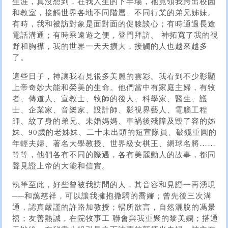
生涯，真沒想到，在我人生的下半場，祂竟領我跨出校園
和教室，接觸世界各地不同階層、不同行業的弟兄姊妹。
有時，我和被訪對象是面對面的促膝談心；有時通過長途
電話溝通；有時乘遠遊之便，登門拜訪。 神拓寬了我的視
野和胸襟，我的世界一天天擴大，接觸的人也越來越多
了。
這些日子，神讓我看見很多美麗的雲彩。我看到不少彰顯
上帝奇妙大能和榮美的生命。他們當中有家庭主婦，有牧
者、傳道人、宣教士、牧師的後人、科學家、醫生、護
士、企業家、音樂家、設計師、影視界藝人、電腦工程
師、紋了身的弟兄、未婚媽媽、車禍後殘障及毀了容的姊
妹、90歲的老姊妹、二十未出頭的短宣隊員、破鏡重圓的
年輕夫婦、著名大學教授、世界級女棋王、網球名將……
等等，他們各有不同的際遇，各有美麗動人的故事，都同
聲見證上帝的大能和信實。
執筆至此，好些曾被我訪問的人，其音容和見證一再湧現
──和藹慈祥，可以讓我擁抱撒驕的喬嬸；曾先後三次溝
通，認真嚴謹的許路加教授；暢所欲言，自然灑脫的馮景
禧；友善熱誠，在院牧事工 聯會與我重聚的黎美嫻；搭通