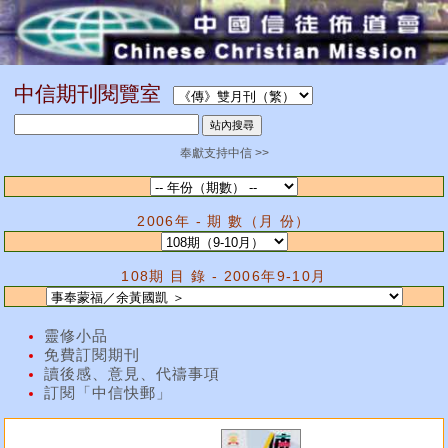
中信期刊閱覽室
奉獻支持中信 >>
2006年 - 期 數（月 份）
108期 目 錄 - 2006年9-10月
靈修小品
免費訂閱期刊
讀後感、意見、代禱事項
訂閱「中信快郵」