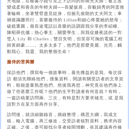
天地線，在秘書小姐引見之下訪問的郭炳光夫婦；被主改
變成柔和善良的年輕夫婦──長髮披肩，容貌娟秀的阿蛋推
著輪椅，坐著雙臂盡見紋身，但臉孔俊朗的丈夫阿文；車
禍後蹣跚而行，喜樂服侍的 Lillian和細心疼愛她的慈母；
破鏡重圓，藉長途電話以喜樂的語調跟我分享的李紹權、
陳昭舜伉儷；熱心事主，關愛學生，與我促膝夜談的一對
璧人 Lily 和 Charles；雙目失明，但笑容可掬的電腦工程
師黃錦豪……。太多太多了，他們是那麼美麗、光亮，觸
動我心、我靈、我的整個生命！
服侍的苦與樂
採訪他們，撰寫每一個故事時，最先獲益的是我。每次採
訪 都須先聯絡他們，搜集資料，閱讀有關受訪者的文章資
料，盼能盡量熟悉他們。然後我再想，神究竟在他們身上
做了些甚麼工作呢？他們的生平對讀者有何造就？有時，
一篇訪稿要訪問兩、三次，有時是對方要求補充，或 是我
請對方在某方面再作分享。
訪問後，就須細聽錄音，摘錄整理，構思大綱，寫成文
稿，輸入電腦，再三修改，交受訪者核對資料，務求內容
正確。之後，盡可能找分享者核閱增刪，依其建議再作修