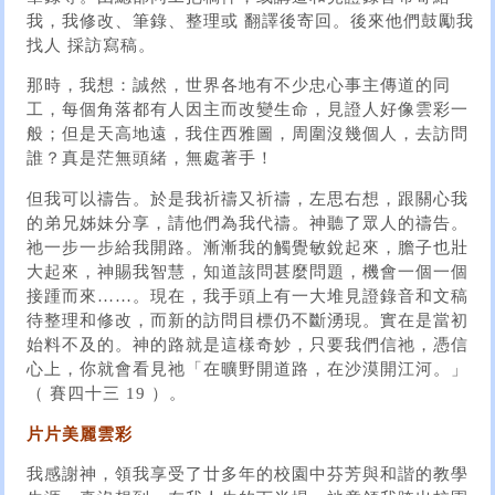
我，我修改、筆錄、整理或 翻譯後寄回。後來他們鼓勵我
找人 採訪寫稿。
那時，我想：誠然，世界各地有不少忠心事主傳道的同
工，每個角落都有人因主而改變生命，見證人好像雲彩一
般；但是天高地遠，我住西雅圖，周圍沒幾個人，去訪問
誰？真是茫無頭緒，無處著手！
但我可以禱告。於是我祈禱又祈禱，左思右想，跟關心我
的弟兄姊妹分享，請他們為我代禱。神聽了眾人的禱告。
祂一步一步給我開路。漸漸我的觸覺敏銳起來，膽子也壯
大起來，神賜我智慧，知道該問甚麼問題，機會一個一個
接踵而來……。現在，我手頭上有一大堆見證錄音和文稿
待整理和修改，而新的訪問目標仍不斷湧現。實在是當初
始料不及的。神的路就是這樣奇妙，只要我們信祂，憑信
心上，你就會看見祂「在曠野開道路，在沙漠開江河。」
（ 賽四十三 19 ）。
片片美麗雲彩
我感謝神，領我享受了廿多年的校園中芬芳與和諧的教學