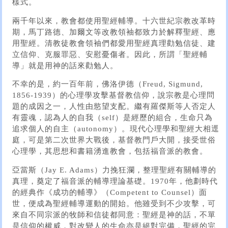
樣式。
兩千年以來，教會都使用聖經輔導。十六世紀宗教改革時
期，馬丁路德、加爾文等改教領袖都致力於解釋聖經、應
用聖經。清教徒教會領袖們都愛用聖經真理勸勉信徒、建
立信仰、克服罪惡、安慰憂傷者。因此，所謂「聖經輔
導」就是用神的話來勸勉人。
不幸的是，約一百年前，佛洛伊德（Freud, Sigmund,
1856-1939）的心理學攻擊基督教信仰，說宗教是心理問
題的成因之一，人性由慾望支配。繼有羅傑斯等人否定人
有靈魂，認為人的自我（self）是經歷的組合，生命只為
追求個人的自主（autonomy）。現代心理學和聖經大相逕
庭，可是第二次世界大戰後，基督教門戶大開，接受世俗
心理學，其思想和書籍湧進教會，包括福音派的教會。
亞當斯（Jay E. Adams）力挽狂瀾，整理聖經有關輔導的
真理，奠定了福音派的輔導理論基礎。1970年，他劃時代
的經典作《成功的輔導》（Competent to Counsel）面
世，便成為聖經輔導運動的開始。他雖受到不少攻擊，可
來自不同宗派的牧師和信徒都同意：聖經是神的話，不單
是信仰的權威，對改變人的生命亦是絕對完備，聖經的完