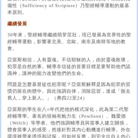
備性（Sufficiency of Scripture）乃聖經輔導運動的最基
本原則。
繼續發展
30年來，聖經輔導繼續萌芽茁壯，現已發展為世界性的聖
經輔導運動，影響著北美、北歐、南非及南韓等地的教
會。
亞當斯相信，人有靈魂。不信耶穌的人，由於靈魂敗壞，
犯罪是自然的事。輔導非信徒的首要目標是要幫助他們認
識神，讓神的能力改變他們的生命。
問題是怎麼基督徒也犯罪呢？亞當斯解釋是因為犯罪的習
慣仍留在肉體中。因此強調自律，消除惡習，達成「脫去
舊人，穿上新人。」（弗四22至24）
亞當斯的學生在八○年代把他的模式深化，此為第二代聖
經輔導學。著名的領袖有鮑力生（Powlison）、魏愛德
（Welch）等學者。他們強調輔導員與當事人建立關係，
體會當事人的感受，然後針對其內心動機進行輔導。外在
環境雖帶來誘惑和試探，但如何反應，則完全出自人內心