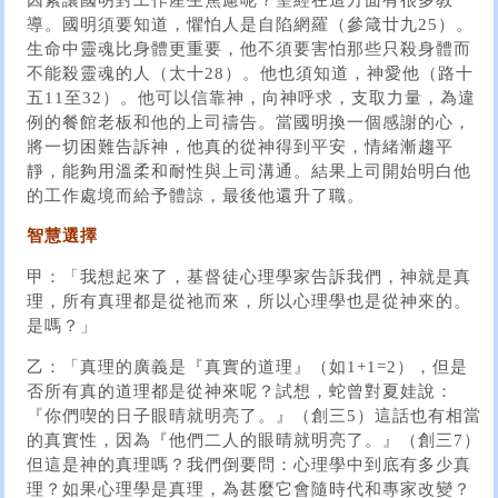
導。國明須要知道，懼怕人是自陷網羅（參箴廿九25）。
生命中靈魂比身體更重要，他不須要害怕那些只殺身體而
不能殺靈魂的人（太十28）。他也須知道，神愛他（路十
五11至32）。他可以信靠神，向神呼求，支取力量，為違
例的餐館老板和他的上司禱告。當國明換一個感謝的心，
將一切困難告訴神，他真的從神得到平安，情緒漸趨平
靜，能夠用溫柔和耐性與上司溝通。結果上司開始明白他
的工作處境而給予體諒，最後他還升了職。
智慧選擇
甲：「我想起來了，基督徒心理學家告訴我們，神就是真
理，所有真理都是從祂而來，所以心理學也是從神來的。
是嗎？」
乙：「真理的廣義是『真實的道理』（如1+1=2），但是
否所有真的道理都是從神來呢？試想，蛇曾對夏娃說：
『你們喫的日子眼晴就明亮了。』（創三5）這話也有相當
的真實性，因為『他們二人的眼晴就明亮了。』（創三7）
但這是神的真理嗎？我們倒要問：心理學中到底有多少真
理？如果心理學是真理，為甚麼它會隨時代和專家改變？