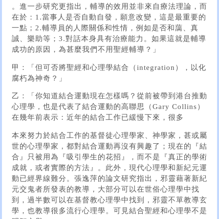
。進一步研究更指出，輔導的效用並非來自療法理論，而
在於：1.當事人是否自動自發，願意改變，這是最重要的
一點；2.輔導員的人際關係和性情，例如是否和藹、真
誠、樂助等；3.對話本身具有治療能力。如果這就是輔導
成功的原因，為甚麼我們不用聖經輔導？」
甲：「但可否將聖經和心理學結合（integration），以化
腐朽為神奇？」
乙：「你知道結合運動現在怎樣嗎？從前被帶到港台推動
心理學，也是代表了結合運動的高聯思（Gary Collins）
在幾年前表示：近年的結合工作已緩慢下來，很多
本來努力於結合工作的基督徒心理學家、神學家，甚或屬
世的心理學家，都對結合運動再沒有興趣了；現在的『結
合』只被用為『吸引學生的花招』，而不是『真正的學術
成就，或者實際的方法』。此外，現代心理學和新紀元運
動已經界線難分。張逸萍的論文研究指出，邪靈藉著新紀
元交鬼者所發表的教導，大部分可以在世俗心理學中找
到，過半數可以在基督教心理學中找到，邪靈不單教導玄
學，也教導很多流行心理學。可見結合聖經和心理學不是