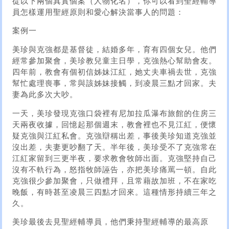
從以下兩個真實個案（人物化名），你可以看到聖經輔導
員怎樣運用聖經原則和愛心解決當事人的問題：
案例一
美珍與克強都是基督徒，結婚多年，育有四個女兒。他們
經常參加聚會，美珍教兒童主日學，克強熱心幫助會友。
四年前，教會有個初信姊妹江紅，她丈夫車禍去世，克強
幫忙處理喪事，常與該姊妹接觸，到凌晨三點才回家。夫
妻為此多次大吵。
一天，美珍發現克強口袋裡有尼加拉瓜瀑布旅館的住房三
天兩夜收據，回憶起那個週末，教會裡也不見江紅，便懷
疑克強與江紅私會。克強辯稱出差，事後美珍知道克強並
沒出差，夫妻更吵翻了天。半年後，美珍受不了克強常在
江紅家留到三更半夜，要求教會牧師出面。克強堅持自己
沒有不軌行為，怒指牧師誣告，亦把美珍痛罵一頓。自此
克強很少參加聚會，只做禮拜，且常藉故加班，不在家吃
晚飯，有時甚至凌晨三四點才回來。這種情形持續三年之
久。
美珍最後去見聖經輔導員，他們秉持聖經輔導的最高原