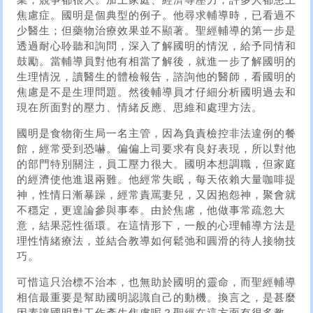
業，競爭都很大。加上家庭、經濟等壓力，許多人都患上
焦慮症。國明是個典型的例子。他尋求輔導時，已看過不
少醫生；但藥物治療效果並不顯著。聖經輔導的第一步是
透過耐心聆聽和詢問，深入了解國明的情況，給予同情和
鼓勵。當輔導員對他有相當了解後，就進一步了解國明的
生理情況，讀醫生的體檢報告，諮詢他的醫師，看國明的
焦慮是不是生理問題。然後輔導員才仔細分析國明過去和
現在所面對的壓力、情緒反應、思維和處理方法。
國明是食物衛生局一名主管，因為負責檢控非法違例的餐
館，經常受到恐嚇。偏偏上司要求有良好表現，所以對他
的部門特別關注，員工壓力很大。國明本想調職，但家庭
的經濟使他進退兩難。他經常失眠，每天依賴大量咖啡提
神，性情日漸暴躁，經常責罵妻兒，又因抱怨神，聚會就
不穩定，更遑論參與事奉。由於焦慮，他做事常疏忽大
意，結果惡性循環。在這情形下，一般的心理輔導方法是
理性情緒療法，並結合教導如何鬆弛和圓滑的待人接物技
巧。
可惜這只治標不治本，也無助於國明的靈命，而聖經輔導
相信最重要是幫助國明認識自己的動機。換言之，是甚麼
因素讓國明對工作產生焦慮呢？聖經在這方面有很多教