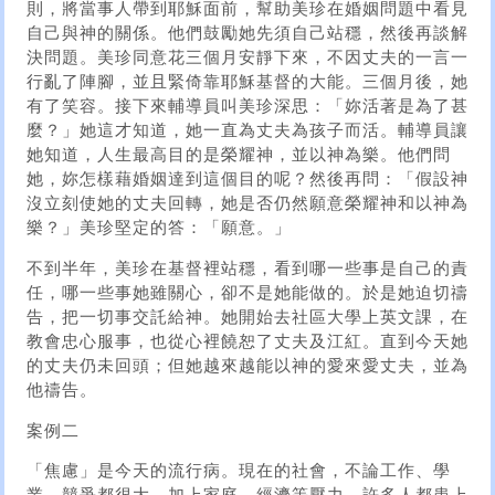
則，將當事人帶到耶穌面前，幫助美珍在婚姻問題中看見
自己與神的關係。他們鼓勵她先須自己站穩，然後再談解
決問題。美珍同意花三個月安靜下來，不因丈夫的一言一
行亂了陣腳，並且緊倚靠耶穌基督的大能。三個月後，她
有了笑容。接下來輔導員叫美珍深思：「妳活著是為了甚
麼？」她這才知道，她一直為丈夫為孩子而活。輔導員讓
她知道，人生最高目的是榮耀神，並以神為樂。他們問
她，妳怎樣藉婚姻達到這個目的呢？然後再問：「假設神
沒立刻使她的丈夫回轉，她是否仍然願意榮耀神和以神為
樂？」美珍堅定的答：「願意。」
不到半年，美珍在基督裡站穩，看到哪一些事是自己的責
任，哪一些事她雖關心，卻不是她能做的。於是她迫切禱
告，把一切事交託給神。她開始去社區大學上英文課，在
教會忠心服事，也從心裡饒恕了丈夫及江紅。直到今天她
的丈夫仍未回頭；但她越來越能以神的愛來愛丈夫，並為
他禱告。
案例二
「焦慮」是今天的流行病。現在的社會，不論工作、學