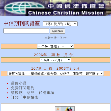
中信期刊閱覽室
奉獻支持中信 >>
2006年 - 期 數（月 份）
107期 目 錄 - 2006年7-8月
靈修小品
免費訂閱期刊
讀後感、意見、代禱事項
訂閱「中信快郵」