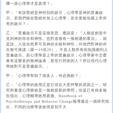
哪一派心理學才是真理？」
甲：「有說聖經是神特別的啟示，心理學是神的普遍啟
示。若我們能在聖經外加上心理學，豈非更能包羅上帝所
有的啟示？」
乙：「普遍啟示不是這個意思，應該是：『人能從創造中
見到神的存在和神性。也對道德有一個相通的看法』，就
是說，人從自然界可見神的永能和神性，叫他們對神的存
在無可推諉（羅一19至20）。不是人類所有的知識都列入
普遍啟示。若心理學是上帝的普遍啟示，心理學家中怎麼
會有這麼多的無神論者，甚至行邪術的人？所以現代心理
學絕對不是普遍啟示。」
甲：「心理學幫助了很多人，何必挑剔？」
乙：「心理學的效用正是它現在大受抨擊的原因之一。研
究和量度心理療效是一個相當新的學問；但是已有很多報
告指出，心理輔導效用甚微。Handbook of
Psychotherapy and Behavior Change報導最近一個研究指
出，不同的治療學派效用差別不大