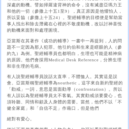
深處的動機。譬如掃羅違背神的命令，沒有滅盡亞瑪力王
和他的一切（參撒上十五1至9），真正原因是他懼怕人，
所以妥協（參撒上十五24）。聖經輔導的目標便是幫助當
事人找出和除去潛藏在心裡的不敬虔動機，改以討神喜悅
的動機來面對和處理困境。
亞當斯在其著作《成功的輔導》一書中一再提到，人的問
題不一定因為那人犯罪。他引約伯和生來是瞎眼的人（參
約九）為例。聖經輔導員也都明白，生理也可能是精神病
的原因。他們會採用Medical Desk Reference，分辨生理
和非生理的毛病。
有人說聖經輔導員說話太直率，不體恤人。其實這是誤
會。亞當斯稱聖經輔導為nouthetic，這字來自新約聖經的
「勸戒」一詞，意思是當面勸導（confrontation）。所以
有人誤以為聖經輔導員太不客氣。其實勸戒須要愛心，也
須聆聽、同情和顧及人身體的需要。當然，他們不以「不
健全家庭」和「自信不足」作藉口，但是他們
絕對有愛心。