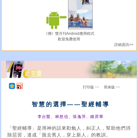
《傳》雙月刊Android應用程式
歡迎免費使用
詳細資訊>>
打印版 >>
简体版 >>
智慧的選擇——聖經輔導
李台鶯、林慈信、張逸萍、鍾昇華
「聖經輔導」是用神的話來勸勉人，糾正人，幫助他們消
除惡習，達成「脫去舊人，穿上新人」的教訓。