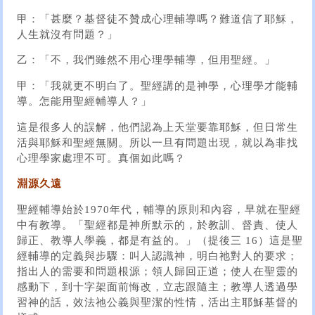
甲：「甚麼？基督徒不贊成心理輔導嗎？難道信了耶穌，
人生就沒有問題？」
乙：「不，我們雖然不用心理學輔導，但用聖經。」
甲：「我就更不明白了。聖經講的是神學，心理學才能輔
導。怎能用聖經輔導人？」
這是很多人的誤解，他們認為上天堂要靠耶穌，但日常生
活與耶穌和聖經無關。所以一旦有問題出現，就以為非找
心理學家處理不可。真個如此嗎？
淵源久遠
聖經輔導始於1970年代，輔導的原則和內容，早就在聖經
中有教導。「聖經都是神所默示的，於教訓、督責、使人
歸正、教導人學義，都是有益的。」（提後三 16）這是聖
經輔導的定義與步驟：叫人認識神，明白祂對人的要求；
指出人的需要和問題根源；領人歸回正道；使人在聖靈的
感動下，到十字架面前悔改，立志跟隨主；教導人透過學
習神的話，效法祂公義與聖潔的性情，活出主耶穌基督的