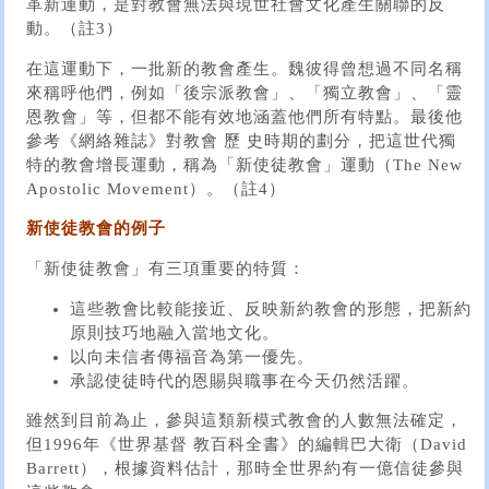
革新運動，是對教會無法與現世社會文化產生關聯的反
動。（註3）
在這運動下，一批新的教會產生。魏彼得曾想過不同名稱
來稱呼他們，例如「後宗派教會」、「獨立教會」、「靈
恩教會」等，但都不能有效地涵蓋他們所有特點。最後他
參考《網絡雜誌》對教會 歷 史時期的劃分，把這世代獨
特的教會增長運動，稱為「新使徒教會」運動（The New
Apostolic Movement）。（註4）
新使徒教會的例子
「新使徒教會」有三項重要的特質：
這些教會比較能接近、反映新約教會的形態，把新約
原則技巧地融入當地文化。
以向未信者傳福音為第一優先。
承認使徒時代的恩賜與職事在今天仍然活躍。
雖然到目前為止，參與這類新模式教會的人數無法確定，
但1996年《世界基督 教百科全書》的編輯巴大衛（David
Barrett），根據資料估計，那時全世界約有一億信徒參與