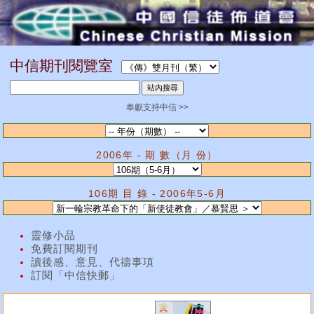
中信期刊閱覽室
奉獻支持中信 >>
2006年 - 期 數（月 份）
106期 目 錄 - 2006年5-6月
靈修小品
免費訂閱期刊
讀後感、意見、代禱事項
訂閱「中信快郵」