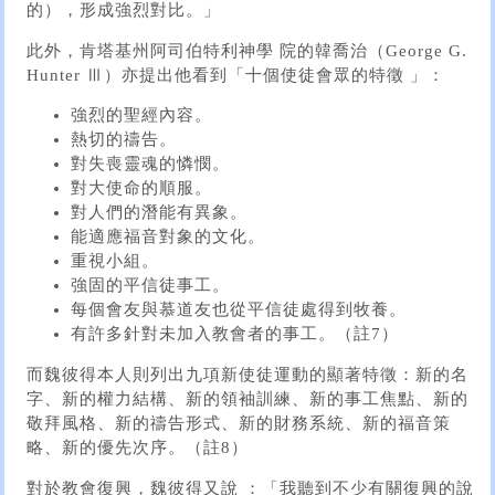
的），形成強烈對比。」
此外，肯塔基州阿司伯特利神學 院的韓喬治（George G.
Hunter Ⅲ）亦提出他看到「十個使徒會眾的特徵 」：
強烈的聖經內容。
熱切的禱告。
對失喪靈魂的憐憫。
對大使命的順服。
對人們的潛能有異象。
能適應福音對象的文化。
重視小組。
強固的平信徒事工。
每個會友與慕道友也從平信徒處得到牧養。
有許多針對未加入教會者的事工。（註7）
而魏彼得本人則列出九項新使徒運動的顯著特徵：新的名
字、新的權力結構、新的領袖訓練、新的事工焦點、新的
敬拜風格、新的禱告形式、新的財務系統、新的福音策
略、新的優先次序。（註8）
對於教會復興，魏彼得又說 ：「我聽到不少有關復興的說