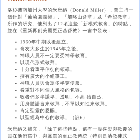
洛杉磯南加州大學的米唐納（Donald Miller），曾主持一
個針對「葡萄園團契」、「加略山會堂」及「希望教堂」
所作的研究。他列出了12項這些「新模式教會」的特點，
並在《重新再創美國更正基督教》一書中發表：
1960年中期以後建立。
會友大多生於1945年之後。
神職人員不一定要受神學教育。
以現代形式敬拜。
十分看重平信徒的領導。
擁有廣大的小組事工。
神職人員與會眾多半穿便服。
看重對不同個人風格的包容。
牧者們多半謙卑、透明、不高 抬自己。
用身體語言來敬拜，不單以知性來敬拜。
肯定聖靈的恩賜。
以聖經為中心的教導。（註6）
米唐納又補充，「除了這些特點，還有一股喜樂與歡慶的
靈在他們當中，與嚴厲的更正教傳統（特別是清教徒式