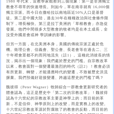
1980 年代末，宣教學家觀察到三個現象：第一是非洲獨立
教會不尋常的快速增長。到如今，單在南非就有 16,000個
獨立宗派。而今日在撒哈拉以南地區近50%人口是基督
徒。第二是中國大陸，過去30年在種種政治與社會條件限
制下，增長極快。第三是拉丁美洲的「草根教會」亦急促
發展。他們中間很多大型教會的牧者均是在本土成長，全
沒受外國差會或神 學訓練的影響。
但另一方面，在北美洲本身，美國的傳統宗派正處於危
機。衛理公會、信義會、聖公會、長老會等在過去二、三
十年裡會眾都不約而同地流失（註1）。這種此消彼長的情
況，揭示出一個現象：我們處於歷史的門檻。自宗教改革
以來，教會面對一個變遷最激烈的時代（註2）！教會必須
有所更新、轉變，才能適應時代的變遷，不致被歷史洪流
摒棄。我們預備好迎接變遷、跨越這歷史的門檻了嗎？
魏彼得（Peter Wagner）牧師綜合一群教會更新研究者的
體會認為，這正是歷史中「第二次的宗教改革」！魏彼得
認為十六世紀的宗教改革主要是神學上的；而目前的革
新，不是信仰、神學原則上的改變，而是實務上的改變。
十六世紀宗教改革源於對腐敗了的教會的反動，而目前的