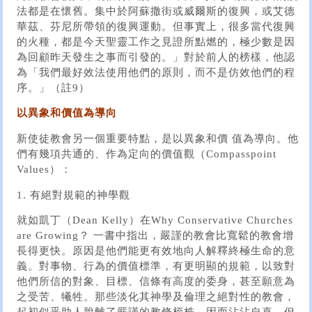
法都是在懷舊。集中於阿蘇撒街或威爾斯的復興，或艾德
華茲、芬尼所帶領的復興運動。但事實上，很多當代復興
的火種，都是今天聖靈工作之見證所點燃的，極少數是因
為回顧昨天發生之事而引發的。」對於前人的榜樣，他認
為「我們最好效法使用他們的原則，而不是仿效他們的程
序。」（註9）
以異象和價值為導向
新使徒教會另一個重要特點，是以異象和價 值為導向。他
們有幾項共通的、作為定向的價值觀（Compasspoint
Values）：
1. 有絕對規範的神學觀
就如凱丁（Dean Kelly）在Why Conservative Churches
are Growing？ 一書中指出，嚴謹的教會比寬鬆的教會增
長得更快。原因是他們能更有效地向人解釋終極生命的意
義。對事物、行為的價值標準，有更明顯的規範，以致對
他們所信的對象、目標、信條有高度的委身，甚至願意為
之受苦、犧牲。那些淡化其神學及倫理之絕對性的教會，