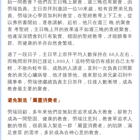
始一間教會？他們在主日晚上聚會，週三晚也有聚會，由
勞瑞負責。主日崇拜則邀請一位50來歲，較有資歷弟兄負
責。勞瑞決心學習加利利會堂，在聖經教導上下工夫，從
以弗所書開始，逐卷講解。起初，他只在週三 晚 的聚會
查 考聖經，主日晚上拜的效果遠不如週三晚的查經聚會。
他遂深深體會到只有紮實、穩固的聖經教導，才能餵養羊
群。而健康的羊亦自然會繁殖。
過了一段日子，主日早上崇拜平均人數保持在 60人左右，
而晚間崇拜則已接近1,000人！這時勞瑞仍有感於自己太年
輕，不敢向較年長、成熟的人講道，直到一次負責日間聚
會的弟兄心臟病發，他才接替他。後來那位弟兄蒙召到中
國事奉，勞瑞便繼續負責主日崇拜，往後人數漸增，成為
教會最主要的聚會。
避免製造「屬靈消費者」
勞瑞回顧，多年來他們並無刻意追求成為大教會，卻努力
成為一間堅固、健康的教會。勞瑞注意到，教會單追求人
數的增長，很易落入製造一群「屬靈消費者」的陷阱，滿
足會眾 的需求，多於成為合神心意的教會。