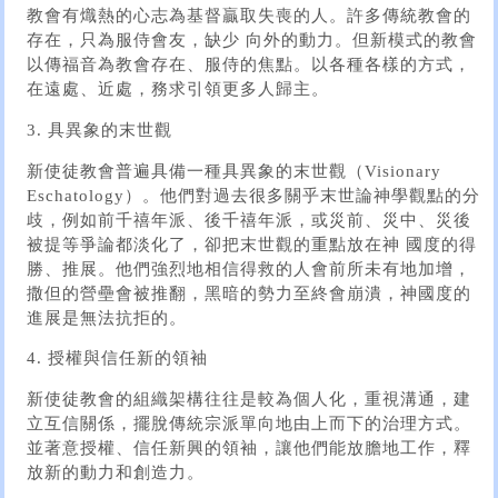
教會有熾熱的心志為基督贏取失喪的人。許多傳統教會的
存在，只為服侍會友，缺少 向外的動力。但新模式的教會
以傳福音為教會存在、服侍的焦點。以各種各樣的方式，
在遠處、近處，務求引領更多人歸主。
3. 具異象的末世觀
新使徒教會普遍具備一種具異象的末世觀（Visionary
Eschatology）。他們對過去很多關乎末世論神學觀點的分
歧，例如前千禧年派、後千禧年派，或災前、災中、災後
被提等爭論都淡化了，卻把末世觀的重點放在神 國度的得
勝、推展。他們強烈地相信得救的人會前所未有地加增，
撒但的營壘會被推翻，黑暗的勢力至終會崩潰，神國度的
進展是無法抗拒的。
4. 授權與信任新的領袖
新使徒教會的組織架構往往是較為個人化，重視溝通，建
立互信關係，擺脫傳統宗派單向地由上而下的治理方式。
並著意授權、信任新興的領袖，讓他們能放膽地工作，釋
放新的動力和創造力。