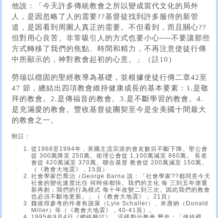
他說：「今天許多傳統教會之所以變成當代文化的局外
人，是因忽略了人的需要??基督徒找到許多服侍的新管
道，是因看到周圍人真正的需要。不但看到，而且關心??
但對用心良苦、非常吸引人的方式也要小心──不要讓那些
方式轉移了我們的焦點、時間和精力，不再注意使徒行傳
中所顯示的，神對教會起初的心意。」（註10）
勞瑞以穩固的聖經教導為基礎，並根據使徒行傳二章42至
47 節，總結出四項教會維持健康成長的基本要素：1.是敬
拜的教會。2.是傳福音的教會。3.是不斷學習的教會。4.
是充滿愛的教會。豐收基督徒團契至今是全美國十間最大
的教會之一。
附註：
從1968至1994年，美國主流宗派的會友數目不斷下降。聖公會
從 300萬降至 250萬。衛理公會從 1,100萬減至 860萬。 長老
會從 420萬減至 370萬。聯合基督 教會從 200萬減至 150萬。
（《教會大地震》，15頁）
社會學家巴喬治（George Barna 說：「社會學家??都同意今天
社會的變化速度比任 何時候都快。我們的文化 每 三到五年便重
新再創；我們的行為模式 每十年改變二到三次。因此我們的教會
也必須不斷地更新。」（《教會大地震》， 21頁）
魏彼得參考的作者有謝萊（Lyle Schaller）、米唐納（Donald
Miller）等（《教會大地震》，40-41頁）。
1995年9月4日《網絡雜誌》，這樣劃分教會 歷史：「使徒模