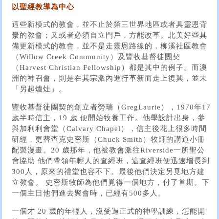
以聖經教導為中心
這些新模式的教會，並不止於第三世界地區或者具靈恩背
景的教會；又或者必須自立門戶，方能改革。北美好些具
備更新模式的教會，並不是走靈恩路線的，柳溪社區教會
（Willow Creek Community）及豐收基督徒團契
（Harvest Christian Fellowship）都是其中的例子。而澳
洲的神召會，則是在其宗派內進行革新而走上復興，並未
「另起爐灶」。
豐收基督徒團契的創立者勞瑞（GregLaurie），1970年17
歲半時信主，19 歲 便開始牧養工作。他學設計出身，參
與加利利會堂（Calvary Chapel），信主後花上很多時間
研經，更替查克史密斯（Chuck Smith）牧師的講道小冊
配製漫畫。20 歲那年，他被教會派往Riverside一所聖公
會協助 他們帶領年輕人的查經班，這查經班便迅速增長到
300人，原來的禮堂也容不下。最後他們決定另覓地方建
立教會。 史密斯牧師為他們覓得一個地方，付了首期。下
一個主日他們進去聚會時，已經有500多人。
一個才 20 歲的年輕人，沒受過正式的神學訓練，怎能開