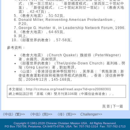
式」（第一至三世紀）、「基督國度模式」（第四至二十世紀中
葉）、「新使徒模式」（二十世紀末到廿一世紀）（《教會大地
震》，42-47頁）。
《教會大地震》，51-52頁。
Donald Miller, Reinventing American Protestantism ,
P.20。
George G. Hunter Ⅲ, in Leadership Network Forum, 1996.
《教會大地震》，64-65頁。
同上。
《顛覆世界的教會》，57-58頁。
參考資料：
《教會大地震》（Church Quake!）魏彼得（PeterWagner）
著，余國亮、高俐理譯。
《顛覆世界的教會》（TheUpside-Down Church）葛列格．勞
瑞（Greg Laurie）著，劉如菁譯。
《山道》（香港浸信會神學院期刊），黃厚基：「舊瓶新酒：新
使徒教會運動初探和複雜領導模式的挑戰」，香港：浸信會神學
院，2004年12月，145-168頁。
本文鏈結：http://ccmusa.org/read/read.aspx?id=pro20060301
網上轉貼請註明「原載《傳》雙月刊第106期（中國信徒佈道會）」。
頁 首
|
下一篇
《中信》(繁)>>
《中信》(简)>>
《传》(简)>>
Challenger>>
Copyright © 1961-2026 Chinese Christian Mission USA. All Rights Reserved.
PO Box 750759, Petaluma, CA 94975-0759, USA. Tel: 707-762-1314 Fax: 707-762-1713