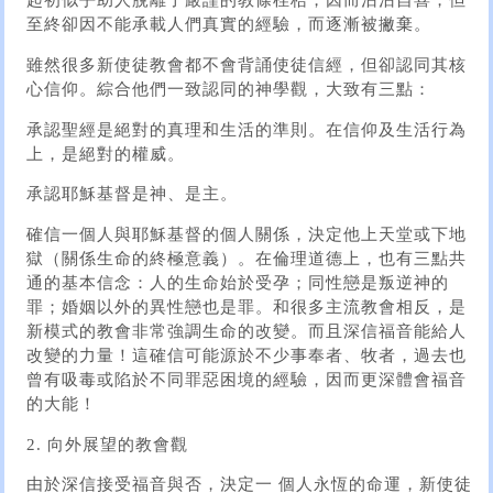
起初似乎助人脫離了嚴謹的教條桎梏，因而沾沾自喜，但
至終卻因不能承載人們真實的經驗，而逐漸被撇棄。
雖然很多新使徒教會都不會背誦使徒信經，但卻認同其核
心信仰。綜合他們一致認同的神學觀，大致有三點：
承認聖經是絕對的真理和生活的準則。在信仰及生活行為
上，是絕對的權威。
承認耶穌基督是神、是主。
確信一個人與耶穌基督的個人關係，決定他上天堂或下地
獄（關係生命的終極意義）。在倫理道德上，也有三點共
通的基本信念：人的生命始於受孕；同性戀是叛逆神的
罪；婚姻以外的異性戀也是罪。和很多主流教會相反，是
新模式的教會非常強調生命的改變。而且深信福音能給人
改變的力量！這確信可能源於不少事奉者、牧者，過去也
曾有吸毒或陷於不同罪惡困境的經驗，因而更深體會福音
的大能！
2. 向外展望的教會觀
由於深信接受福音與否，決定一 個人永恆的命運，新使徒