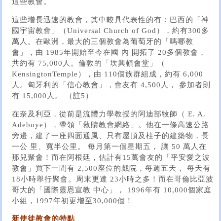
這些教會。
這些增長迅速的教會，其中較具代表性的有：巴西的「神
國宇宙教會」（Universal Church of God），約有300多
萬人。在歐洲，最大的三個教會為葡萄牙的「嗎哪教
會」，由 1985年開始至今在國 內 開拓了 20多個教會，
共約有 75,000人。倫敦的「坎興頓會堂」（
KensingtonTemple），由 110個族群組成，約有 6,000
人。匈牙利的「信心教會」，會友有 4,500人， 參加者則
有 15,000人。 （註5）
在奈及利亞，從前是流體力學教授的阿迪部牧師（ E. A.
Adeboye），帶領「救贖教會網絡」。他在一條高速公路
旁邊，建了一座四面通風、只有屋頂及柱子的建築物，長
一公 里、寬半公里。 每月第一個星期五， 讓 50 萬人在
那兒聚會！而在阿根廷，估計有15萬會友的「平安愛之波
教會」買下一間有 2,500座位的戲院，每週五天， 每天有
18小時舉行聚會。周末更達 23小時之多！而在哥倫比亞波
哥大的「國際靈恩宣教 中心」， 1996年有 10,000個家庭
小組，1997年初更增至30,000個！
新使徒教會的特點