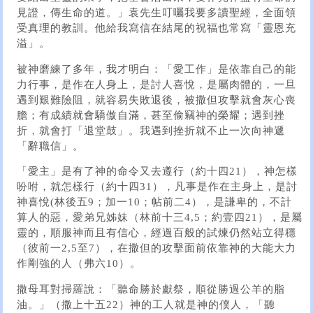
見證，傳生命的道。」袁先生叮囑我要多讀聖經，全面領
受真理的教訓。他給我寫信在結尾的祝福也常寫「靈恩充
溢」。
被神磨練了多年，我才明白：「愛工作」是依靠自己的能
力行事，是作在人身上，是討人喜悅，是屬肉體的，一旦
遇到艱難險阻，就容易失敗退後，被撒但攻擊就會灰心喪
膽；有成績就會驕傲自滿，甚至偷竊神的榮耀；遇到挫
折，就會打「退堂鼓」。我遇到挫折就不止一次向神遞
「辭職信」。
「愛主」是有了神的命令又去遵行（約十四21），神怎樣
吩咐，就怎樣行（約十四31），凡事是作在主身上，是討
神喜悅(林後五9；加一10；帖前二4），是謙卑的，不計
算人的惡，愛弟兄姊妹（林前十三4,5；約壹四21），是屬
靈的，順服神而且有信心，經過百般的試煉仍然站立得穩
（彼前一2,5至7），在撒但的攻擊面前依靠神的大能大力
作剛強的人（弗六10）。
撒母耳對掃羅說：「聽命勝於獻祭，順從勝過公羊的脂
油。」（撒上十五22）神的工人就是神的僕人，「聽