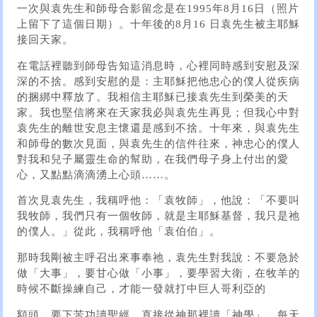
一次與袁先生和師母合影留念是在1995年8月16日（照片
上留下了這個日期）。十年後的8月16 日袁先生被主耶穌
接回天家。
在電話裡聽到師母告知這消息時，心裡同時感到安慰及深
深的不捨。感到安慰的是：主耶穌把他忠心的僕人從疾病
的捆綁中釋放了。我相信主耶穌已接袁先生到榮美的天
家。我也堅信將來在天家我必與袁先生再見；但我心中對
袁先生的離世安息主懷還是感到不捨。十年來，與袁先生
和師母的數次見面，與袁先生的信件往來，神忠心的僕人
對我和兒子屬靈生命的幫助，在我們母子身上付出的愛
心，又點點滴滴湧上心頭……。
首次見袁先生，我稱呼他：「袁牧師」，他說：「不要叫
我牧師，我們只有一個牧師，就是主耶穌基督，我只是祂
的僕人。」從此，我稱呼他「袁伯伯」。
那時我剛被主呼召出來事奉祂，袁先生對我說：不要急於
做「大事」，要甘心做「小事」，要學習大衛，在牧羊的
時候不斷操練自己，才能一發就打中巨人哥利亞的
額頭，要下苦功讀聖經，直接從神那裡讀「神學」，每天