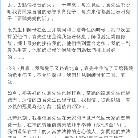
太，去點傳福音的火」。十年來，每次見面，袁先生都吩
咐我要照箴言書的教導養育兒子，每次來信都必定吩咐兒
子「要聽媽媽的話」。
袁先生和師母在藍豆芽胡同和白塔寺住的時候，我每次去
探望他們，袁先生總是讓我坐著休息，師母必定親自做
飯，擺上最好的接待我們。他們搬到豐台之後，我們一到
袁先生家，他和師母就吩咐兒女們為我們擺上最好
的……。
今年7月底，我和兒子又路過北京，袁先生住進了天壇醫院
的危重病房，不允許探視，我們只見到師母和三哥、五
姐。
如今，那美好的仗袁先生已經打過，當跑的路袁先生已經
跑盡，所信的道袁先生已經守住，我相信，從此以後，有
公義的冠冕為他存留（提後四7至8）。
此時此刻，我相信袁先生在天家和歷世歷代回天家的眾聖
徒一起，在神的寶座前讚美敬拜事奉神（啟七9至15）。
我們還留在世上的人當效法神的忠心僕人。如同他們效法