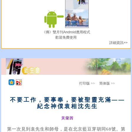
《傳》雙月刊Android應用程式
歡迎免費使用
詳細資訊>>
打印版 >>
简体版 >>
不要工作，要事奉，要被聖靈充滿——
紀念神僕袁相沈先生
黃蘭茜
第一次見到袁先生和師母，是在北京藍豆芽胡同68號。第