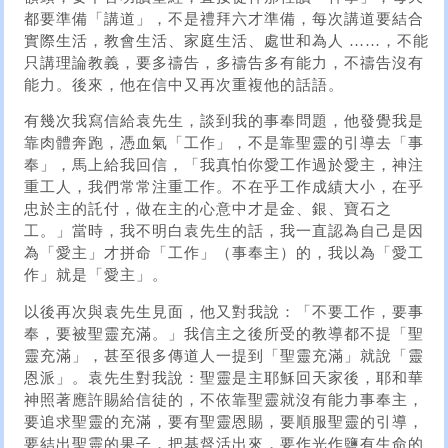
都要準備「講道」，不是禮拜六才準備，每次講道要結合
實際生活，教會生活、家庭生活、處世和為人 ……，不能
只講理論教義，要多禱告，多禱告多有能力，不禱告沒有
能力。後來，他在信中又再次重複他的話語。
有幾次我寫信給袁先生，談到我的事奉問題，他發覺我是
靠肉體奔跑，憑血氣「工作」，不是靠聖靈的引導去「事
奉」，馬上給我回信，「我真怕你愛工作過於愛主，神注
重工人，我們常常注重工作。不在乎工作成績大小，在乎
忠於主的託付，做在主的心意中才是金、銀、寶石之
工。」當時，我不明白袁先生的話，我一直認為自己是因
為「愛主」才拼命「工作」（事奉主）的，我以為「愛工
作」就是「愛主」。
以後再次與袁先生見面，他又對我說：「不要工作，要事
奉，要被聖靈充滿。」我信主之後所受的教導都不提「聖
靈充滿」，甚至很多傳道人一提到「聖靈充滿」就說「靈
恩派」。袁先生對我說：聖靈是主耶穌回天家後，耶和華
神照著應許賜給信徒的，不依靠聖靈就沒有能力事奉主，
要追求聖靈的充滿，要有聖靈恩賜，要順服聖靈的引導，
要結出聖靈的果子，把基督活出來，要作光作鹽有生命的