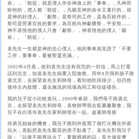
命」，「順從」就是僕人作在神身上的「事奉」，凡神所
吩咐的，僕人都「順從」，凡聽見神的命令又遵行的，就
是神的好僕人。「獻祭」是祭司的工作，是為百姓作的，
祭司是照著百姓的要求，為百姓向神獻燔祭，平安祭……
神不喜悅他的僕人只會「獻祭」，神喜悅他的僕人「聽
命」、「順從」。
袁先生一生都是神的忠心僕人，他的事奉就見證了「不要
工作，要事奉，要被聖靈充滿」。
2002年4月底，收到袁先生沒有寫完的一封信，馬上打電
話到北京，知道袁先生病重入院搶救。同年8月我和孩子路
過北京，去探望袁先生和師母，看到他吃得很少，但仍然
接待主內肢體，還去施洗的現場為同工和信徒禱告。
我的兒子從小比較貪玩，2000年春節，我們母子路過北
京，去探望袁先生和師母，袁牧師帶我去藍澱廠聚會，我
兒子在白塔寺袁先生家和師母在一起。趁著師母接
待弟兄姐妹的機會，我兒子跑到外面買了個打火機在外面
玩火，差點把袁先生鄰居的房子點著了。袁先生對我兒子
說：「以後不能再玩火了，要聽媽媽的話，長大做提摩