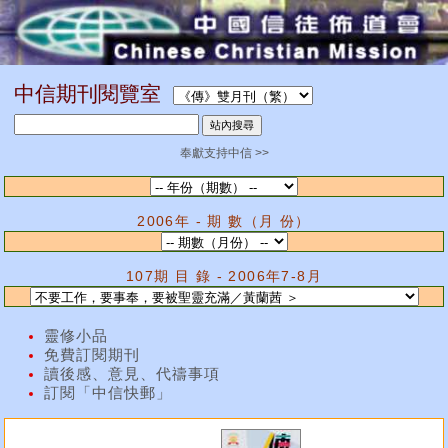
中信期刊閱覽室
奉獻支持中信 >>
2006年 - 期 數（月 份）
107期 目 錄 - 2006年7-8月
靈修小品
免費訂閱期刊
讀後感、意見、代禱事項
訂閱「中信快郵」