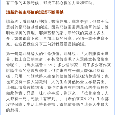
有工作的困難時候，都成了我心裡的力量和幫助。
讀新約被主耶穌的話語不斷震撼
讀新約，看耶穌行神蹟，醫病趕鬼，非常奇妙，但最令我
震撼的是耶穌基督的話。因為耶穌常常用最簡單的話，說
明最深奧的真理。耶穌基督的話，帶給我的震撼太多太
多，如果都寫下來，再加上我的分享，恐怕一輩子也寫不
完。在這裡我僅分享三句對我最最震撼的話。
第一句是耶穌論人的生命價值。耶穌說：「人若賺得全世
界，賠上自己的生命，有甚麼益處呢？人還能拿甚麼換生
命呢？」（馬太福音16:26）多少哲學家，寫了多少著作來
討論生命的意義與價值，但從來沒有一個人能像耶穌這
樣，只用一句話就將人生命的價值說得這樣清楚透徹；也
從來沒有一個人認識到，人的生命竟然比全世界都貴重。
這句話徹底震撼到我，我也從來沒有想到自己的生命居然
如此尊貴，只是一味打拚事業，到頭來，「按著定命，人
人都有一死，死後且有審判。」（希伯來書9:27）生命都
沒得保障，生活上拚命去抓，得能償失嗎？這是人生最大
的虧損。