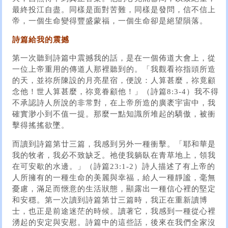
最終投江自盡。同樣是面對苦難，同樣是發問，信不信上
帝，一個生命變得豐盛蒙福，一個生命卻是絕望隕落。
詩篇給我的震撼
第一次聽到詩篇中震撼我的話，是在一個佈道大會上，從
一位上帝重用的傳道人那裡聽到的。「我觀看祢指頭所造
的天，並祢所陳設的月亮星宿，便說：人算甚麼，祢竟顧
念他！世人算甚麼，祢竟眷顧他！」（詩篇8:3-4）我不得
不承認詩人所說的非常對，在上帝所造的廣袤宇宙中，我
確實渺小到不值一提。那麼一點知識所堆起的驕傲，被衝
擊得搖搖欲墜。
而讀到詩篇第廿三篇，我感到另外一種衝擊。「耶和華是
我的牧者，我必不致缺乏。祂使我躺臥在青草地上，領我
在可安歇的水邊。」（詩篇23:1-2）詩人描述了有上帝的
人所擁有的一種生命的美麗與幸福，給人一種靜謐，毫無
憂慮，滿足而愜意的生活狀態，顯露出一種信心裡的堅定
和安穩。第一次讀到詩篇第廿三篇時，我正在重新讀博
士，也正是前途迷茫的時候。讀著它，我感到一種從心裡
湧起的安定與安慰。詩篇中的這些話，後來在我們全家沒