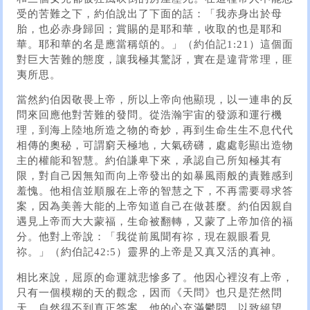
受的苦難之下，約伯說出了下面的話：「我赤身出於母
胎，也必赤身歸回；賞賜的是耶和華，收取的也是耶和
華。耶和華的名是應當稱頌的。」（約伯記1:21）這個面
對巨大苦難的態度，讓我極其驚訝，實在是違背常理，匪
夷所思。
當然約伯因敬畏上帝，所以上帝向他顯現，以一連串的反
問來回應他對苦難的發問。從浩瀚宇宙的發源和運行機
理，到海上陸地所造之物的奇妙，再到生命生生不息代代
相傳的奧秘，可謂窮天極地，大氣磅礴，處處彰顯出造物
主的權能和智慧。約伯謙卑下來，承認自己所知極其有
限，對自己因無知而向上帝發出的如暴風雨般的責難感到
羞愧。他相信並順服在上帝的智慧之下，不再需要尋求答
案，因為美善大能的上帝知道自己在做甚麼。約伯因親自
遇見上帝而大大蒙福，生命被翻轉，又蒙了上帝加倍的福
分。他對上帝說：「我從前風聞有祢，現在親眼看見
祢。」（約伯記42:5）靈界的上帝是又真又活的真神。
相比來說，屈原的命運就悲慘多了。他因心裡沒有上帝，
只有一個模糊的天的觀念，因而《天問》也只是茫然問
天，自然得不到真正答案。他的心充滿鬱悶，以致絕望，