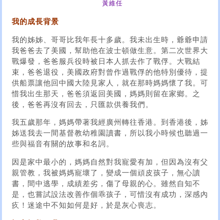
黃維任
我的成長背景
我的姊姊、哥哥比我年長十多歲。我未出生時，爺爺申請
我爸爸去了美國，幫助他在波士頓做生意。第二次世界大
戰爆發，爸爸服兵役時被日本人抓去作了戰俘。大戰結
束，爸爸退役，美國政府對曾作過戰俘的他特別優待，提
供船票讓他回中國大陸見家人，就在那時媽媽懷了我。可
惜我出生那天，爸爸須返回美國，媽媽則留在家鄉。之
後，爸爸再沒有回去，只匯款供養我們。
我五歲那年，媽媽帶著我經廣州轉往香港。到香港後，姊
姊送我去一間基督教幼稚園讀書，所以我小時候也聽過一
些與福音有關的故事和名詞。
因是家中最小的，媽媽自然對我寵愛有加，但因為沒有父
親管教，我被媽媽寵壞了，變成一個頑皮孩子，無心讀
書，間中逃學，成績差劣，傷了母親的心。雖然自知不
是，也嘗試設法改善作個乖孩子，可惜沒有成功，深感內
疚！迷途中不知如何是好，於是灰心喪志。