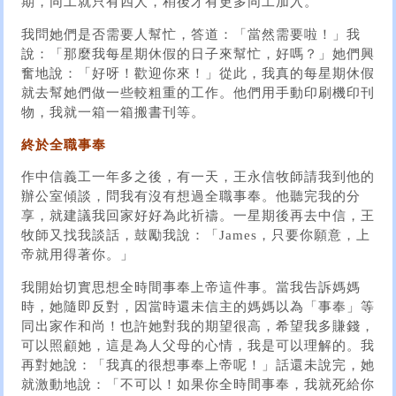
期，同工就只有四人，稍後才有更多同工加入。
我問她們是否需要人幫忙，答道：「當然需要啦！」我
說：「那麼我每星期休假的日子來幫忙，好嗎？」她們興
奮地說：「好呀！歡迎你來！」從此，我真的每星期休假
就去幫她們做一些較粗重的工作。他們用手動印刷機印刊
物，我就一箱一箱搬書刊等。
終於全職事奉
作中信義工一年多之後，有一天，王永信牧師請我到他的
辦公室傾談，問我有沒有想過全職事奉。他聽完我的分
享，就建議我回家好好為此祈禱。一星期後再去中信，王
牧師又找我談話，鼓勵我說：「James，只要你願意，上
帝就用得著你。」
我開始切實思想全時間事奉上帝這件事。當我告訴媽媽
時，她隨即反對，因當時還未信主的媽媽以為「事奉」等
同出家作和尚！也許她對我的期望很高，希望我多賺錢，
可以照顧她，這是為人父母的心情，我是可以理解的。我
再對她說：「我真的很想事奉上帝呢！」話還未說完，她
就激動地說：「不可以！如果你全時間事奉，我就死給你