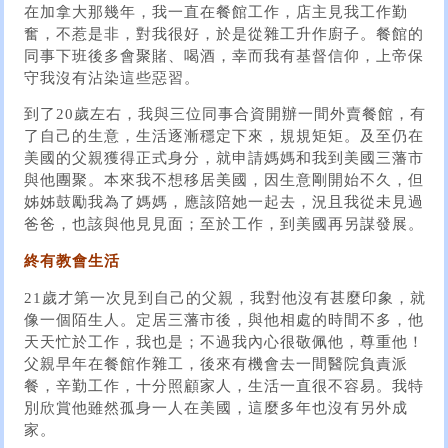
在加拿大那幾年，我一直在餐館工作，店主見我工作勤
奮，不惹是非，對我很好，於是從雜工升作廚子。餐館的
同事下班後多會聚賭、喝酒，幸而我有基督信仰，上帝保
守我沒有沾染這些惡習。
到了20歲左右，我與三位同事合資開辦一間外賣餐館，有
了自己的生意，生活逐漸穩定下來，規規矩矩。及至仍在
美國的父親獲得正式身分，就申請媽媽和我到美國三藩市
與他團聚。本來我不想移居美國，因生意剛開始不久，但
姊姊鼓勵我為了媽媽，應該陪她一起去，況且我從未見過
爸爸，也該與他見見面；至於工作，到美國再另謀發展。
終有教會生活
21歲才第一次見到自己的父親，我對他沒有甚麼印象，就
像一個陌生人。定居三藩市後，與他相處的時間不多，他
天天忙於工作，我也是；不過我內心很敬佩他，尊重他！
父親早年在餐館作雜工，後來有機會去一間醫院負責派
餐，辛勤工作，十分照顧家人，生活一直很不容易。我特
別欣賞他雖然孤身一人在美國，這麼多年也沒有另外成
家。