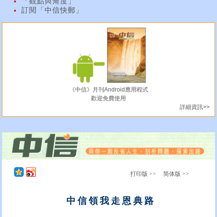
「觀點與角度」
訂閱「中信快郵」
《中信》月刊Android應用程式
歡迎免費使用
詳細資訊>>
打印版 >>
简体版 >>
中信領我走恩典路