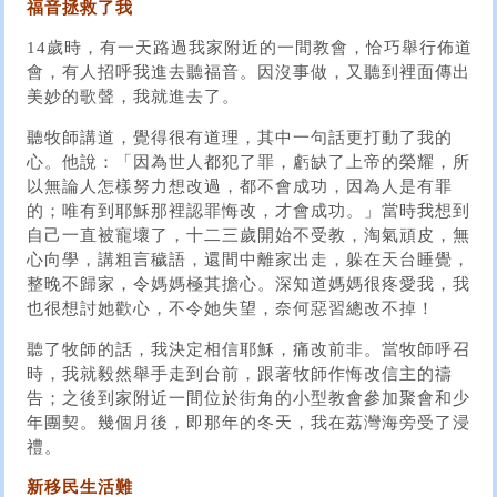
福音拯救了我
14歲時，有一天路過我家附近的一間教會，恰巧舉行佈道
會，有人招呼我進去聽福音。因沒事做，又聽到裡面傳出
美妙的歌聲，我就進去了。
聽牧師講道，覺得很有道理，其中一句話更打動了我的
心。他說：「因為世人都犯了罪，虧缺了上帝的榮耀，所
以無論人怎樣努力想改過，都不會成功，因為人是有罪
的；唯有到耶穌那裡認罪悔改，才會成功。」當時我想到
自己一直被寵壞了，十二三歲開始不受教，淘氣頑皮，無
心向學，講粗言穢語，還間中離家出走，躲在天台睡覺，
整晚不歸家，令媽媽極其擔心。深知道媽媽很疼愛我，我
也很想討她歡心，不令她失望，奈何惡習總改不掉！
聽了牧師的話，我決定相信耶穌，痛改前非。當牧師呼召
時，我就毅然舉手走到台前，跟著牧師作悔改信主的禱
告；之後到家附近一間位於街角的小型教會參加聚會和少
年團契。幾個月後，即那年的冬天，我在荔灣海旁受了浸
禮。
新移民生活難