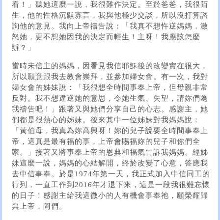
看！」聽她這麼一說，我很難作決定。至於爸爸，我很陌
生，他的性格沉默寡言，我與他極少交談，所以沒打算諮
詢他的意見。我向上帝禱告說：「我真不想忤逆媽媽，激
怒她，更不想她因我的決定而輕生！主呀！我應該怎麼
辦？」
當時未信主的媽媽，因看見我信耶穌後的改變實在很大，
所以願意跟我去教會崇拜，並參加婦女會。有一次，我對
婦女會的姊妹說：「我很想全時間事奉上帝，但母親非常
反對。我不想違逆她的意思，令她生氣、失望，請妳們為
我禱告吧！」跟著又與她們分享自己的心志。感謝主，她
們都是很熱心的姊妹。後來其中一位姊妹對我媽媽說：
「黃伯母，我真為妳高興呀！妳的兒子說要全時間事奉上
帝，這真是最有福的事，上帝會賜福妳的兒子和你們全
家。」接著又將事奉上帝的恩典和福氣告訴我媽媽。經姊
妹這麼一說，媽媽的心結解開，終於改變了心意，答應我
去中信事奉。於是1974年第一天，我正式加入中信同工的
行列，一直工作到2016年才退下來，這是一段我很難忘懷
的日子！感謝主給我這微小的人有機會事奉祂，願榮耀歸
與上帝，阿們。