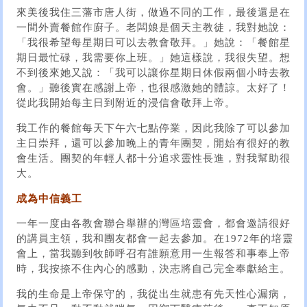
來美後我住三藩市唐人街，做過不同的工作，最後還是在
一間外賣餐館作廚子。老闆娘是個天主教徒，我對她說：
「我很希望每星期日可以去教會敬拜。」她說：「餐館星
期日最忙碌，我需要你上班。」她這樣說，我很失望。想
不到後來她又說：「我可以讓你星期日休假兩個小時去教
會。」聽後實在感謝上帝，也很感激她的體諒。太好了！
從此我開始每主日到附近的浸信會敬拜上帝。
我工作的餐館每天下午六七點停業，因此我除了可以參加
主日崇拜，還可以參加晚上的青年團契，開始有很好的教
會生活。團契的年輕人都十分追求靈性長進，對我幫助很
大。
成為中信義工
一年一度由各教會聯合舉辦的灣區培靈會，都會邀請很好
的講員主領，我和團友都會一起去參加。在1972年的培靈
會上，當我聽到牧師呼召有誰願意用一生報答和事奉上帝
時，我按捺不住內心的感動，決志將自己完全奉獻給主。
我的生命是上帝保守的，我從出生就患有先天性心漏病，