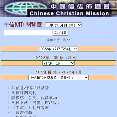
中信期刊閱覽室
奉獻支持中信 >>
2022年 - 期 數（月 份）
717期 目 錄 - 2022年1月
我願意相信耶穌基督
免費訂閱期刊
讀後感、意見、代禱事項
免費下載「簡體字PDF版」
《中信》月刊有聲書
「曉君信箱」