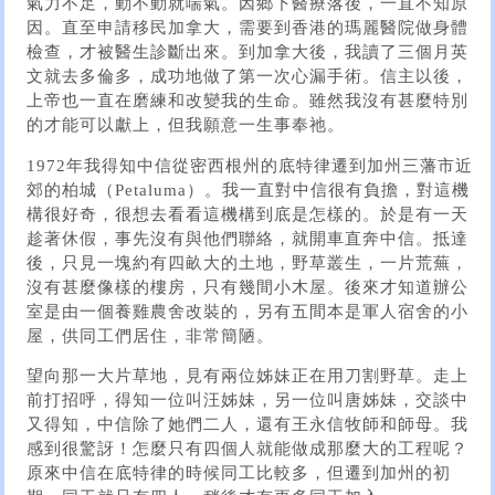
氣力不足，動不動就喘氣。因鄉下醫療落後，一直不知原
因。直至申請移民加拿大，需要到香港的瑪麗醫院做身體
檢查，才被醫生診斷出來。到加拿大後，我讀了三個月英
文就去多倫多，成功地做了第一次心漏手術。信主以後，
上帝也一直在磨練和改變我的生命。雖然我沒有甚麼特別
的才能可以獻上，但我願意一生事奉祂。
1972年我得知中信從密西根州的底特律遷到加州三藩市近
郊的柏城（Petaluma）。我一直對中信很有負擔，對這機
構很好奇，很想去看看這機構到底是怎樣的。於是有一天
趁著休假，事先沒有與他們聯絡，就開車直奔中信。抵達
後，只見一塊約有四畝大的土地，野草叢生，一片荒蕪，
沒有甚麼像樣的樓房，只有幾間小木屋。後來才知道辦公
室是由一個養雞農舍改裝的，另有五間本是軍人宿舍的小
屋，供同工們居住，非常簡陋。
望向那一大片草地，見有兩位姊妹正在用刀割野草。走上
前打招呼，得知一位叫汪姊妹，另一位叫唐姊妹，交談中
又得知，中信除了她們二人，還有王永信牧師和師母。我
感到很驚訝！怎麼只有四個人就能做成那麼大的工程呢？
原來中信在底特律的時候同工比較多，但遷到加州的初