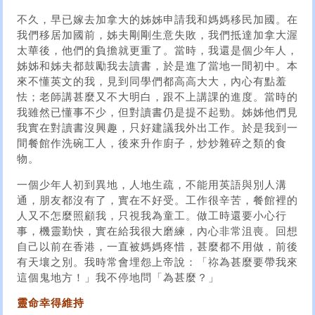
不久，早已嫁去加拿大的姊姊申請我和媽媽移民加國。在
我們移居加國前，姊夫剛剛生意失敗，我們抵達加拿大渥
太華後，他們的負擔就更重了。當時，我還是個少年人，
姊姊和姊夫都鼓勵我去讀書，於是進了當地一間初中。本
來不懂英文的我，見到同學們都高高大大，內心有點羞
怯；老師講甚麼又不大明白，跟不上講課的進度。當時的
我雖然已懂事不少，但對讀書仍是提不起勁。姊姊他們見
我實在對讀書沒興趣，只好建議我外出工作。於是我到一
間餐館作洗碗工人，後來升作廚子，炒炒雜碎之類的食
物。
一個少年人初到異地，人地生疏，不能用英語與別人溝
通，朋友都沒有了，實在不好受。工作很辛苦，餐館裡的
人又不怎麼照顧我，只視我為童工。做工時還要小心行
事，機靈勤快，實在給我很大磨練，內心非常沮喪。回想
自己以前在香港，一直被媽媽疼惜，甚麼都不用做，前後
有天壤之別。我時常會埋怨上帝說：「祢為甚麼要帶我來
這個鬼地方！」我不停地問「為甚麼？」
靈命幸得維持