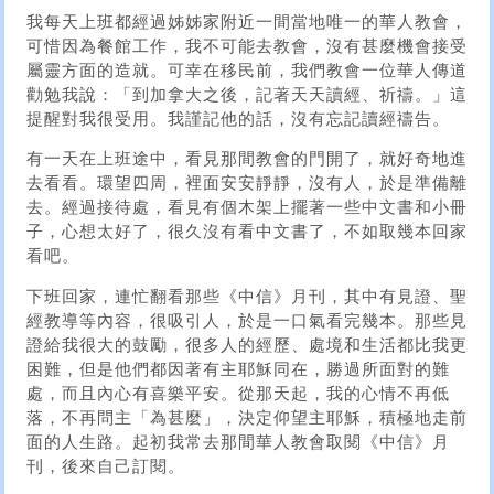
我每天上班都經過姊姊家附近一間當地唯一的華人教會，
可惜因為餐館工作，我不可能去教會，沒有甚麼機會接受
屬靈方面的造就。可幸在移民前，我們教會一位華人傳道
勸勉我說：「到加拿大之後，記著天天讀經、祈禱。」這
提醒對我很受用。我謹記他的話，沒有忘記讀經禱告。
有一天在上班途中，看見那間教會的門開了，就好奇地進
去看看。環望四周，裡面安安靜靜，沒有人，於是準備離
去。經過接待處，看見有個木架上擺著一些中文書和小冊
子，心想太好了，很久沒有看中文書了，不如取幾本回家
看吧。
下班回家，連忙翻看那些《中信》月刊，其中有見證、聖
經教導等內容，很吸引人，於是一口氣看完幾本。那些見
證給我很大的鼓勵，很多人的經歷、處境和生活都比我更
困難，但是他們都因著有主耶穌同在，勝過所面對的難
處，而且內心有喜樂平安。從那天起，我的心情不再低
落，不再問主「為甚麼」，決定仰望主耶穌，積極地走前
面的人生路。起初我常去那間華人教會取閱《中信》月
刊，後來自己訂閱。