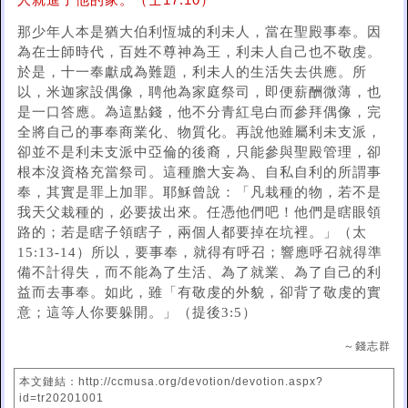
人就進了他的家。（士17:10）
那少年人本是猶大伯利恆城的利未人，當在聖殿事奉。因
為在士師時代，百姓不尊神為王，利未人自己也不敬虔。
於是，十一奉獻成為難題，利未人的生活失去供應。所
以，米迦家設偶像，聘他為家庭祭司，即便薪酬微薄，也
是一口答應。為這點錢，他不分青紅皂白而參拜偶像，完
全將自己的事奉商業化、物質化。再說他雖屬利未支派，
卻並不是利未支派中亞倫的後裔，只能參與聖殿管理，卻
根本沒資格充當祭司。這種膽大妄為、自私自利的所謂事
奉，其實是罪上加罪。耶穌曾說：「凡栽種的物，若不是
我天父栽種的，必要拔出來。任憑他們吧！他們是瞎眼領
路的；若是瞎子領瞎子，兩個人都要掉在坑裡。」（太
15:13-14）所以，要事奉，就得有呼召；響應呼召就得準
備不計得失，而不能為了生活、為了就業、為了自己的利
益而去事奉。如此，雖「有敬虔的外貌，卻背了敬虔的實
意；這等人你要躲開。」（提後3:5）
～錢志群
本文鏈結：http://ccmusa.org/devotion/devotion.aspx?
id=tr20201001