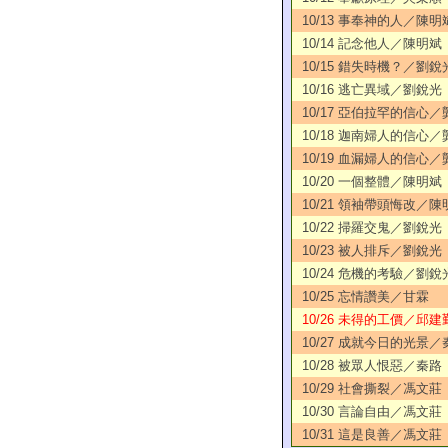
10/13 事奉神的人／陳明
10/14 記念他人／陳明斌
10/15 錯失時機？／劉銳
10/16 逃亡異域／劉銳光
10/17 亞伯拉罕的信心
10/18 迦南婦人的信心
10/19 血漏婦人的信心
10/20 一個整體／陳明斌
10/21 領袖帶頭悔改／陳
10/22 掃羅交鬼／劉銳光
10/23 被人排斥／劉銳光
10/24 危機的考驗／劉銳
10/25 忘情讚美／甘霖
10/26 未得的工價／邱建
10/27 成就今日的光景／
10/28 被眾人恨惡／秦路
10/29 社會撕裂／馮文莊
10/30 言論自由／馮文莊
10/31 這是良善／馮文莊