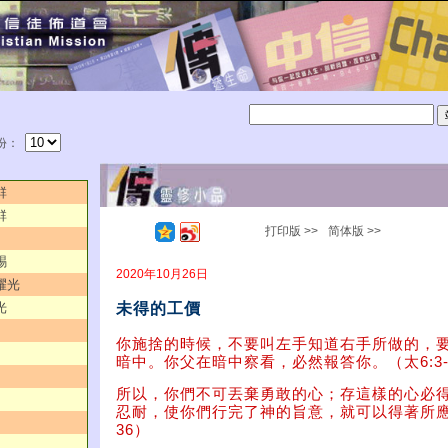
份：
群
群
打印版 >>
简体版 >>
賜
2020年10月26日
耀光
未得的工價
光
你施捨的時候，不要叫左手知道右手所做的，
暗中。你父在暗中察看，必然報答你。（太6:3-
所以，你們不可丟棄勇敢的心；存這樣的心必
忍耐，使你們行完了神的旨意，就可以得著所應許
36）