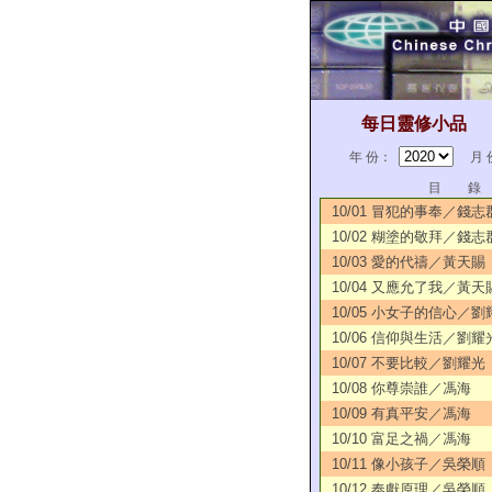
每日靈修小品
年 份：
月 
目 錄
10/01 冒犯的事奉／錢志
10/02 糊塗的敬拜／錢志
10/03 愛的代禱／黃天賜
10/04 又應允了我／黃天
10/05 小女子的信心／劉
10/06 信仰與生活／劉耀
10/07 不要比較／劉耀光
10/08 你尊崇誰／馮海
10/09 有真平安／馮海
10/10 富足之禍／馮海
10/11 像小孩子／吳榮順
10/12 奉獻原理／吳榮順