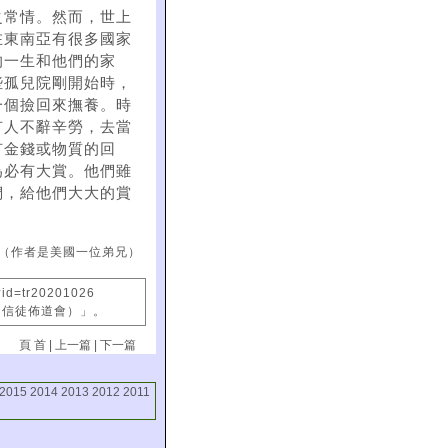
之常情。然而，世上
在東南亞有很多國家
的一生和他們的家
些孤兒院剛開始時，
一個撿回來撫養。時
有人不辭辛勞，去當
有金錢或物質的回
為必有大賞。他們雖
們，給他們大大的賞
（作者是美國一位弟兄）
?id=tr20201026
國信徒佈道會）」。
頁 首
|
上一篇
|
下一篇
2015
2014
2013
2012
2011