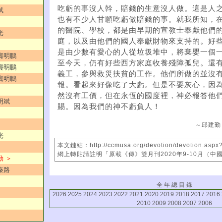
吃虧的事沒人幹，賠錢的生意沒人做。這是人
斌
也有不少人甘願吃虧做賠錢的事。就我所知，
的醫院、學校，都是由早期的宣教士奉獻他們
光
庭，以及由他們的國人奉獻財物來支持的。好
是由少數有愛心的人從垃圾堆中，將棄嬰一個
／龔明鵬
至今天，仍有好些西方家庭收養殘障孤兒。還
／龔明鵬
義工，參與救災扶貧的工作。他們所做的並沒
／龔明鵬
報。看起來好像吃了大虧。但是不要灰心，因
然沒有工價，但在永恆的國度裡，神必報答他
明斌
賜。因為我們的神不虧負人！
～邱建勤
光
本文鏈結：http://ccmusa.org/devotion/devotion.aspx
網上轉貼請註明「原載《傳》雙月刊2020年9-10月（中
勤 ＞
秦路
全 年 總 目 錄
2026
2025
2024
2023
2022
2021
2020
2019
2018
2017
2016
2010
2009
2008
2007
2006