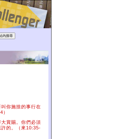
要叫你施捨的事行在
4）
得大賞賜。你們必須
的。（來10:35-