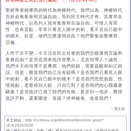
好在轉眼之間把他們滅絕。」（民16:41-45）
聖經學者稱摩西的時代為神權時代。我們以為，神權時代
百姓必無集會和言論自由，等到民主時代才有。其實早在
神權時代，以色列人就有集會和言論自由。可惜人有罪
性，也有盲點，常常只看見人眼中的刺，看不見自己眼中
的樑木。於是，他們怎麼運用自由？他們聚集攻擊摩西、
亞倫。
人性千古不變，今天活在民主社會的我們怎樣運用言論和
集會自由？是否也用來批評攻擊人，尤其領導人？誠然，
我們今天的領導不是摩西，他們犯錯，需要提醒和糾正錯
誤。但是，難道我們自己沒有錯嗎？是否我們只看見人眼
中的刺，看不見自己眼中的樑木？是否我們思想負面、性
情挑剔，老覺得別人錯，只自己對？是否我們內心隱藏著
驕傲？是否批評已成了我們的性格，甚至到一地步，覺得
批評不夠，還要圍攻、造謠？求神赦免、改造我們！
～馮文莊
本文鏈結：http://ccmusa.org/devotion/devotion.aspx?
id=tr20201030
網上轉貼請註明「原載《傳》雙月刊2020年9-10月（中國信徒佈道