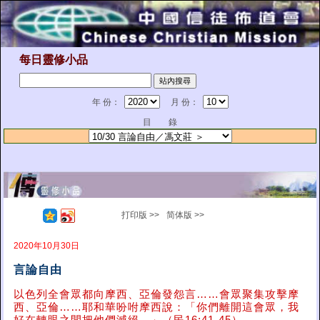
每日靈修小品
年 份：
月 份：
目 錄
打印版 >>
简体版 >>
2020年10月30日
言論自由
以色列全會眾都向摩西、亞倫發怨言……會眾聚集攻擊摩
西、亞倫……耶和華吩咐摩西說：「你們離開這會眾，我