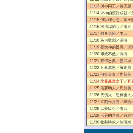
11/13 與神同工／黃天賜
11/14 求神的應許成就
11/15 但以理心志／黃天
11/16 求清潔的心／雨云
11/17 教會危險／雨云
11/18 為何難測／馮海
11/19 喜悅神的旨意／馮
11/20 即或不然／馮海
11/21 有何恩典／姜武城
11/22 凡事感恩／羅妮麗
11/23 何等寶貴／周慈美
11/24 承受產業之子／瓦
11/25 需要助人／周慈美
11/26 代價大，恩典也
11/27 立刻作見證／陳明
11/28 以愛吸引／雨云
11/29 活著的意義／錢志
11/30 收割時候／陳明斌