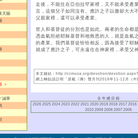
走後，不能住在亞伯拉罕家裡，又不能承受產
言，這個兒子如同沒有。應許之子以撒卻大大
／黃天賜
父親家裡，還可以承受產業。
賜
世人和基督徒的分別也是如此。兩者的生命都
憑血氣拒絕耶穌基督和祂救恩的人，就是血氣
的產業。我們基督徒恰恰相反，因為接受了耶
海
就成了應許之子，可永遠住在神家裡，承受父
本文鏈結：http://ccmusa.org/devotion/devotion.aspx
網上轉貼請註明「原載《傳》雙月刊2018年11-12月（
器 ＞
全 年 總 目 錄
大／誠華
2026
2025
2024
2023
2022
2021
2020
2019
2018
2017
2016
斌
2010
2009
2008
2007
2006
群