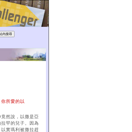
，你所愛的以
神竟然說，以撒是亞
伯拉罕的兒子。因為
。以實瑪利被撒拉趕