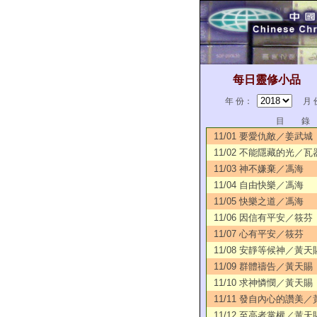
每日靈修小品
年 份：
月 
目 錄
11/01 要愛仇敵／姜武城
11/02 不能隱藏的光／瓦
11/03 神不嫌棄／馮海
11/04 自由快樂／馮海
11/05 快樂之道／馮海
11/06 因信有平安／筱芬
11/07 心有平安／筱芬
11/08 安靜等候神／黃天
11/09 群體禱告／黃天賜
11/10 求神憐憫／黃天賜
11/11 發自內心的讚美
11/12 至高者掌權／黃天