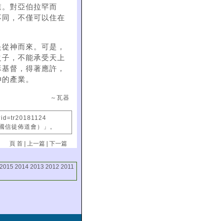
業。對亞伯拉罕而
不同，不僅可以住在
是從神而來。可是，
之子，不能承受天上
穌基督，得著應許，
神的產業。
～瓦器
?id=tr20181124
中國信徒佈道會）」。
頁 首
|
上一篇
|
下一篇
2015
2014
2013
2012
2011