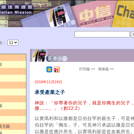
份：
器
打印版 >>
简体版 >>
2018年11月24日
承受產業之子
神說：「你帶著你的兒子，就是你獨生的兒子
賜
撒……。」（創22:2）
以實瑪利和以撒都是亞伯拉罕的親生子，可是
伯拉罕的「獨生」子。可見神只承認以撒是亞
／黃天賜
以撒是從應許所生，以實瑪利卻是從血氣所生
賜