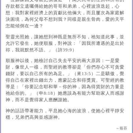
存款都立遺囑傳給她的哥哥和弟弟，心裡波浪迭起，心
想：我對家裡經濟上的貢獻比他倆大，而且屢次為家庭解
決困境，為何父母不想到我？同樣是親生骨肉，愛的天平
怎能傾倒在一邊？
聖靈光照她，讓她想到神既是無所不知，祂知道此事，並
允許它發生，她便順服，對神說：「因我所遭遇的是出於
祢，我就默然不語。」（詩39:9）
順服神以後，她檢討自己失去平安的兩大原因：一是愛
財，像世人一樣，而聖經的教導卻是「你們存心不可貪愛
錢財，要以自己所有的為足。」（來13:5）二是驕傲，覺
得自己在家裡出錢出力，應蒙記念和得獎賞。可聖經的教
導是：「你要記念耶和華－你的神，因為得貨財的力量是
祂給你的。」（申8:18）她應該為有能力幫助家人而感謝
神，而不是覺得家人應酬謝她。
神的話語帶著能力，平息她心海的波浪，使她心裡平靜安
穩，兄弟們高興並感謝神。
～筱芬