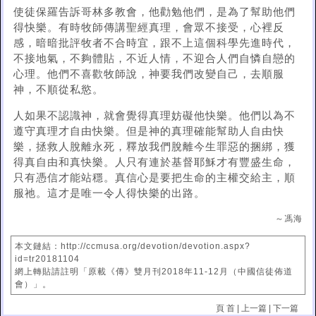
使徒保羅告訴哥林多教會，他勸勉他們，是為了幫助他們
得快樂。有時牧師傳講聖經真理，會眾不接受，心裡反
感，暗暗批評牧者不合時宜，跟不上這個科學先進時代，
不接地氣，不夠體貼，不近人情，不迎合人們自憐自戀的
心理。他們不喜歡牧師說，神要我們改變自己，去順服
神，不順從私慾。
人如果不認識神，就會覺得真理妨礙他快樂。他們以為不
遵守真理才自由快樂。但是神的真理確能幫助人自由快
樂，拯救人脫離永死，釋放我們脫離今生罪惡的捆綁，獲
得真自由和真快樂。人只有連於基督耶穌才有豐盛生命，
只有憑信才能站穩。真信心是要把生命的主權交給主，順
服祂。這才是唯一令人得快樂的出路。
～馮海
本文鏈結：http://ccmusa.org/devotion/devotion.aspx?
id=tr20181104
網上轉貼請註明「原載《傳》雙月刊2018年11-12月（中國信徒佈道
會）」。
頁 首
|
上一篇
|
下一篇