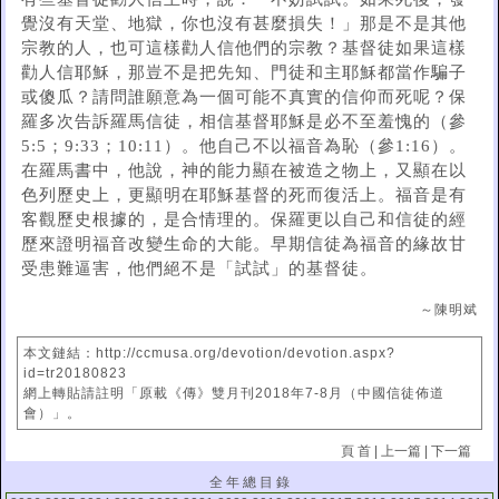
覺沒有天堂、地獄，你也沒有甚麼損失！」那是不是其他
宗教的人，也可這樣勸人信他們的宗教？基督徒如果這樣
勸人信耶穌，那豈不是把先知、門徒和主耶穌都當作騙子
或傻瓜？請問誰願意為一個可能不真實的信仰而死呢？保
羅多次告訴羅馬信徒，相信基督耶穌是必不至羞愧的（參
5:5；9:33；10:11）。他自己不以福音為恥（參1:16）。
在羅馬書中，他說，神的能力顯在被造之物上，又顯在以
色列歷史上，更顯明在耶穌基督的死而復活上。福音是有
客觀歷史根據的，是合情理的。保羅更以自己和信徒的經
歷來證明福音改變生命的大能。早期信徒為福音的緣故甘
受患難逼害，他們絕不是「試試」的基督徒。
～陳明斌
本文鏈結：http://ccmusa.org/devotion/devotion.aspx?
id=tr20180823
網上轉貼請註明「原載《傳》雙月刊2018年7-8月（中國信徒佈道
會）」。
頁 首
|
上一篇
|
下一篇
全 年 總 目 錄