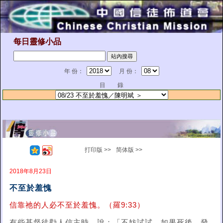
每日靈修小品
年 份：
月 份：
目 錄
打印版 >>
简体版 >>
2018年8月23日
不至於羞愧
信靠祂的人必不至於羞愧。（羅9:33）
有些基督徒勸人信主時，說：「不妨試試。如果死後，發