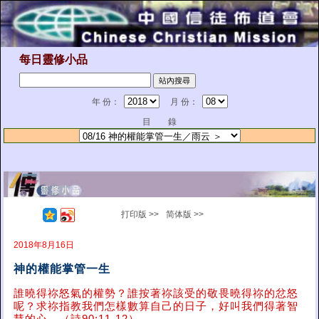
每日靈修小品
年 份：
月 份：
目 錄
打印版 >>
简体版 >>
2018年8月16日
神的權能掌管一生
誰曉得祢怒氣的權勢？誰按著祢該受的敬畏曉得祢的忿怒
呢？求祢指教我們怎樣數算自己的日子，好叫我們得著智