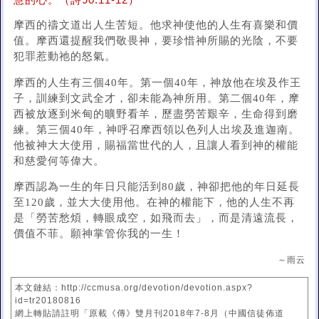
慧的心。（詩90:11-12）
摩西的禱文道出人生苦短。他求神使他的人生有喜樂和價
值。摩西還提醒我們敬畏神，要珍惜神所賜的光陰，不要
犯罪惹動祂的怒氣。
摩西的人生有三個40年。第一個40年，神放他在埃及作王
子，訓練到文武全才，卻未能為神所用。第二個40年，摩
西被放逐到米甸的曠野看羊，歷盡勞苦艱辛，生命得到磨
練。第三個40年，神呼召摩西領以色列人出埃及進迦南。
他被神大大使用，賜福當世代的人，且讓人看到神的權能
和慈愛何等偉大。
摩西認為一生的年日只能活到80歲，神卻把他的年日延長
至120歲，並大大使用他。在神的權能下，他的人生不再
是「勞苦愁煩，轉眼成空，如飛而去」，而是清遠流長，
價值不菲。願神掌管你我的一生！
～雨云
本文鏈結：http://ccmusa.org/devotion/devotion.aspx?
id=tr20180816
網上轉貼請註明「原載《傳》雙月刊2018年7-8月（中國信徒佈道