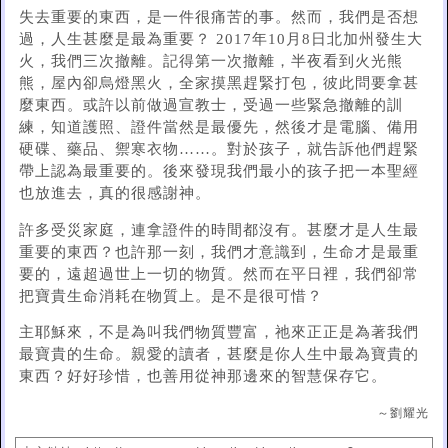
失去重要的東西，是一件很痛苦的事。然而，我們是否想
過，人生甚麼是最為重要？ 2017年10月8日北加州發生大
火，我們三次撤離。記得第一次撤離，半夜看到火光熊
熊，屋內卻烏燈黑火，全家摸黑趕緊打包，彼此問要拿甚
麼東西。或許以前做過宣教士，受過一些緊急撤離的訓
練，知道護照、證件當然是最優先，然後才是電腦、備用
硬碟、藥品、禦寒衣物……。對於孩子，就告訴他們趕緊
帶上認為最重要的。後來發現我們最小的孩子把一本聖經
也放進去，真的很感謝神。
許多受災家庭，連拿證件的時間都沒有。甚麼才是人生最
重要的東西？也許那一刻，我們才意識到，生命才是最重
要的，遠超過世上一切的物質。然而在平日裡，我們卻常
把寶貴生命消耗在物質上。是不是很可惜？
主耶穌來，不是為叫我們物質豐富，祂來正正是為著我們
最寶貴的生命。親愛的讀者，甚麼是你人生中最為寶貴的
東西？好好珍惜，也善用從神那邊來的智慧保存它。
～劉耀光