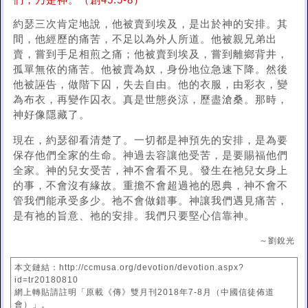
們，乃是神。（創45:5-8）
約瑟三次肯定地說，他被賣到埃及，是出於神的安排。其
間，他經歷的痛苦，不足以為外人所道。他被親兄弟出
賣，嘗到手足相煎之痛；他被賣到埃及，嘗到離鄉背井，
孤單無依的痛苦。他被賣為奴，身份地位急速下降。然後
他被誣告，做階下囚，失去自由。他的衣服，由彩衣，變
為布衣，再變作囚衣。真是世態炎涼，歷盡滄桑。那時，
神好像隱藏了。
現在，約瑟卻看清楚了。一切都是神預先的安排，是為要
保存他們全家的生命。神過去容讓他受苦，是要賜福他們
全家。神的兒女受苦，神不會看不見。發生在祂兒女身上
的事，不會沒有緣故。重擔不會超過祂的恩典，神不會不
管我們能承受多少。祂不會做錯事。神讓我們遇見痛苦，
是有祂的旨意、祂的安排。我們只要堅心信靠神。
～劉銳光
本文鏈結：http://ccmusa.org/devotion/devotion.aspx?
id=tr20180810
網上轉貼請註明「原載《傳》雙月刊2018年7-8月（中國信徒佈道
會）」。