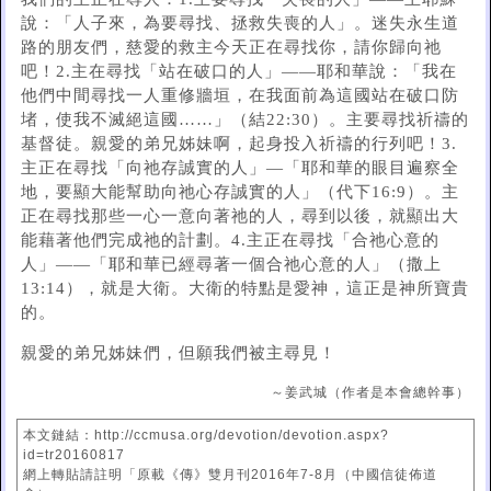
說：「人子來，為要尋找、拯救失喪的人」。迷失永生道
路的朋友們，慈愛的救主今天正在尋找你，請你歸向祂
吧！2.主在尋找「站在破口的人」——耶和華說：「我在
他們中間尋找一人重修牆垣，在我面前為這國站在破口防
堵，使我不滅絕這國……」（結22:30）。主要尋找祈禱的
基督徒。親愛的弟兄姊妹啊，起身投入祈禱的行列吧！3.
主正在尋找「向祂存誠實的人」—「耶和華的眼目遍察全
地，要顯大能幫助向祂心存誠實的人」（代下16:9）。主
正在尋找那些一心一意向著祂的人，尋到以後，就顯出大
能藉著他們完成祂的計劃。4.主正在尋找「合祂心意的
人」——「耶和華已經尋著一個合祂心意的人」（撒上
13:14），就是大衛。大衛的特點是愛神，這正是神所寶貴
的。
親愛的弟兄姊妹們，但願我們被主尋見！
～姜武城（作者是本會總幹事）
本文鏈結：http://ccmusa.org/devotion/devotion.aspx?
id=tr20160817
網上轉貼請註明「原載《傳》雙月刊2016年7-8月（中國信徒佈道