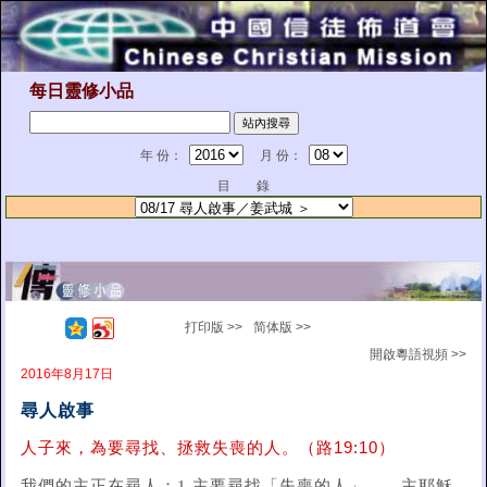
每日靈修小品
年 份：
月 份：
目 錄
打印版 >>
简体版 >>
開啟粵語視頻 >>
2016年8月17日
尋人啟事
人子來，為要尋找、拯救失喪的人。（路19:10）
我們的主正在尋人：1.主要尋找「失喪的人」——主耶穌