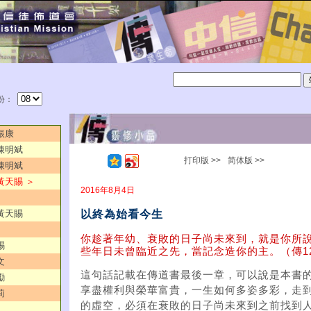
份：
振康
／陳明斌
打印版 >>
简体版 >>
／陳明斌
黃天賜 ＞
2016年8月4日
以終為始看今生
／黃天賜
你趁著年幼、衰敗的日子尚未來到，就是你所
賜
些年日未曾臨近之先，當記念造你的主。（傳12
文
這句話記載在傳道書最後一章，可以說是本書
勵
享盡權利與榮華富貴，一生如何多姿多彩，走
莉
的虛空，必須在衰敗的日子尚未來到之前找到