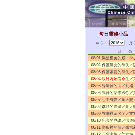
每日靈修小品
年 份：
月 
目 錄
08/01 渴望更美的殿／李
08/02 保護婦女的律例
08/03 保護家庭的律例
08/04 以終為始看今生／
08/05 躲避神的面／瓦器
08/06 讓神的話滲透你
08/07 心中有愛／黃天賜
08/08 群體的障礙／黃天
08/09 在哪裡留名？／文
08/10 忠貞的見證／徐道
08/11 順服神的律／張吉
08/12 三類考驗／姜武城