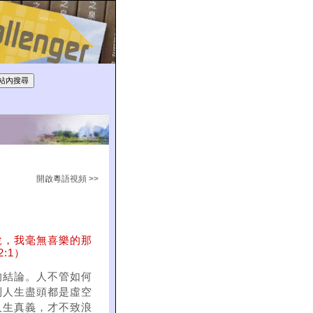
開啟粵語視頻 >>
說，我毫無喜樂的那
:1）
的結論。人不管如何
到人生盡頭都是虛空
人生真義，才不致浪