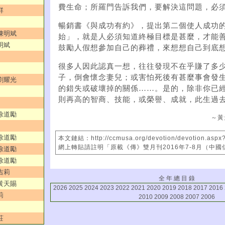
費生命；所羅門告訴我們，要解決這問題，必
群
暢銷書《與成功有約》，提出第二個使人成功
／陳明斌
始」，就是人必須知道終極目標是甚麼，才能
明斌
鼓勵人假想參加自己的葬禮，來想想自己到底
很多人因此認真一想，往往發現不在乎賺了多
子，倒會懷念妻兒；或害怕死後有甚麼事會發
／劉耀光
的錯失或破壞掉的關係……。是的，除非你已
則再高的智商、技能，或榮譽、成就，此生過
／徐道勵
～黃
／徐道勵
本文鏈結：http://ccmusa.org/devotion/devotion.aspx
網上轉貼請註明「原載《傳》雙月刊2016年7-8月（中
／徐道勵
／徐道勵
吉莉
全 年 總 目 錄
／黃天賜
2026
2025
2024
2023
2022
2021
2020
2019
2018
2017
2016
莉
2010
2009
2008
2007
2006
莊