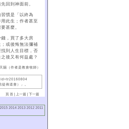
須先回到神面前。
的習慣是「以終為
善用此生；作者甚至
想要甚麼。
少錢，買了多大房
生；或後悔無法彌補
經找到人生目標，否
去之後又有何益處？
天賜（作者是教會牧師）
?id=tr20160804
國信徒佈道會）」。
頁 首
|
上一篇
|
下一篇
2015
2014
2013
2012
2011