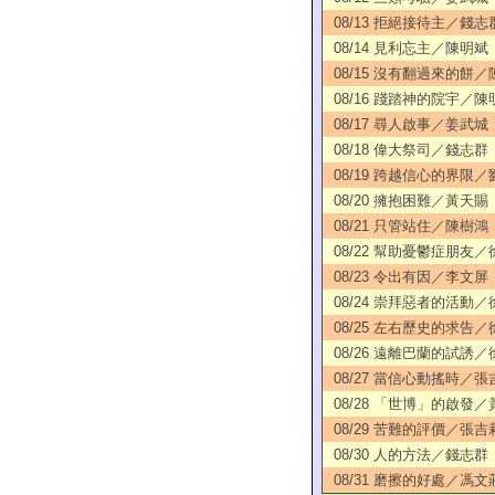
08/13 拒絕接待主／錢志
08/14 見利忘主／陳明斌
08/15 沒有翻過來的餅
08/16 踐踏神的院宇／陳
08/17 尋人啟事／姜武城
08/18 偉大祭司／錢志群
08/19 跨越信心的界限
08/20 擁抱困難／黃天賜
08/21 只管站住／陳樹鴻
08/22 幫助憂鬱症朋友
08/23 令出有因／李文屏
08/24 崇拜惡者的活動
08/25 左右歷史的求告
08/26 遠離巴蘭的試誘
08/27 當信心動搖時／張
08/28 「世博」的啟發
08/29 苦難的評價／張吉
08/30 人的方法／錢志群
08/31 磨擦的好處／馮文