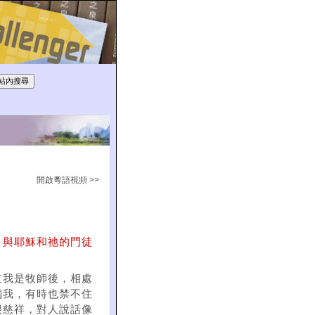
開啟粵語視頻 >>
，與耶穌和祂的門徒
道我是牧師後，相處
觸我，有時也禁不住
很慈祥，對人說話像