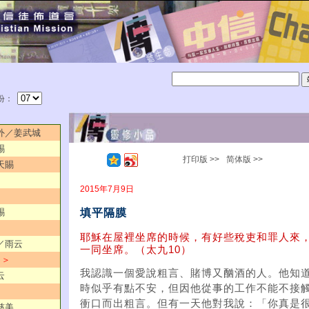
份：
以外／姜武城
賜
打印版 >>
简体版 >>
天賜
2015年7月9日
填平隔膜
賜
耶穌在屋裡坐席的時候，有好些稅吏和罪人來
回／雨云
一同坐席。（太九10）
 ＞
我認識一個愛說粗言、賭博又酗酒的人。他知
云
時似乎有點不安，但因他從事的工作不能不接
衝口而出粗言。但有一天他對我說：「你真是
慈美