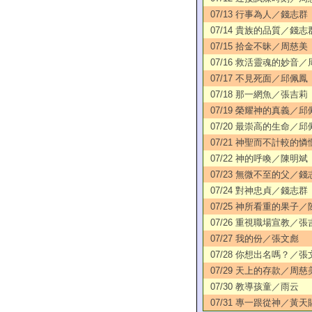
07/13 行事為人／錢志群
07/14 貴族的品質／錢志
07/15 拾金不昧／周慈美
07/16 救活靈魂的妙音
07/17 不見死面／邱佩鳳
07/18 那一網魚／張吉莉
07/19 榮耀神的真義／邱
07/20 最崇高的生命／邱
07/21 神聖而不計較的
07/22 神的呼喚／陳明斌
07/23 無微不至的父／錢
07/24 對神忠貞／錢志群
07/25 神所看重的果子
07/26 重視職場宣教／張
07/27 我的份／張文彪
07/28 你想出名嗎？／張
07/29 天上的存款／周慈
07/30 教導孩童／雨云
07/31 專一跟從神／黃天