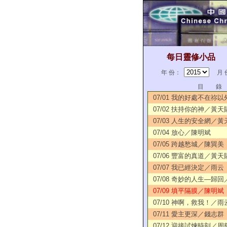
每日靈修小品
年 份：
月 
目 錄
07/01 我的好處不在祢
07/02 扶持你的神／黃天
07/03 人生的安全網／黃
07/04 放心／陳明斌
07/05 跨越愁城／陳巽美
07/06 豐富的真道／黃天
07/07 我已經決定／雨云
07/08 奇妙的人生—歸
07/09 填平隔膜／陳明斌
07/10 神啊，救我！／雨
07/11 愛主更深／錢志群
07/12 迎接試煉時刻／周