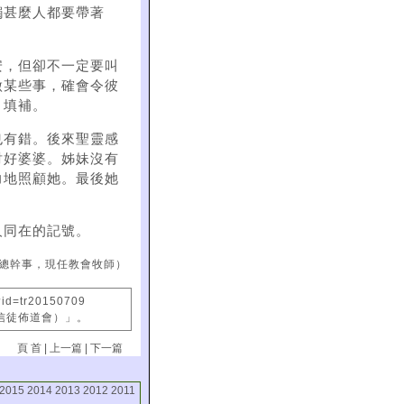
觸甚麼人都要帶著
安，但卻不一定要叫
做某些事，確會令彼
」填補。
也有錯。後來聖靈感
討好婆婆。姊妹沒有
力地照顧她。最後她
人同在的記號。
總幹事，現任教會牧師）
?id=tr20150709
國信徒佈道會）」。
頁 首
|
上一篇
|
下一篇
2015
2014
2013
2012
2011