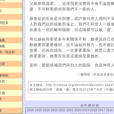
父親那樣溫柔。」這使我更深覺得今後不論接
愛，不可輕看那些與我們不一樣的人。
群
基督徒的生命是光與鹽，或許會叫世人感到不
／周慈美
人對我們抗拒或敬而遠之。我們不與世人一樣
此產生一些距離和隔膜，但這隔膜可以被「愛
有位姊妹與婆婆多年來關係不和，她承認自己
佩鳳
動她要與婆婆修好，但不論如何努力，也不能
佩鳳
放棄，仍為此禱告。一次婆婆重病，她悉心盡
憐憫／張吉莉
的婆婆說，她實在知道這媳婦是愛她的。
志群
是的，愛能填補我們與別人的阻隔，也是神與
～陳明斌（作者是本會前
／陳明斌
吉莉
本文鏈結：http://ccmusa.org/devotion/devotion.aspx
網上轉貼請註明「原載《傳》雙月刊2015年7-8月（中
文彪
美
全 年 總 目 錄
2026
2025
2024
2023
2022
2021
2020
2019
2018
2017
2016
賜