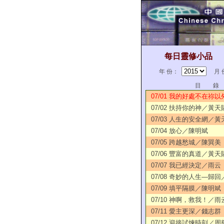
每日靈修小品
年 份：
月 
目 錄
07/01 我的好處不在祢
07/02 扶持你的神／黃天
07/03 人生的安全網／黃
07/04 放心／陳明斌
07/05 跨越愁城／陳巽美
07/06 豐富的真道／黃天
07/07 我已經決定／雨云
07/08 奇妙的人生—歸
07/09 填平隔膜／陳明斌
07/10 神啊，救我！／雨
07/11 愛主更深／錢志群
07/12 迎接試煉時刻／周