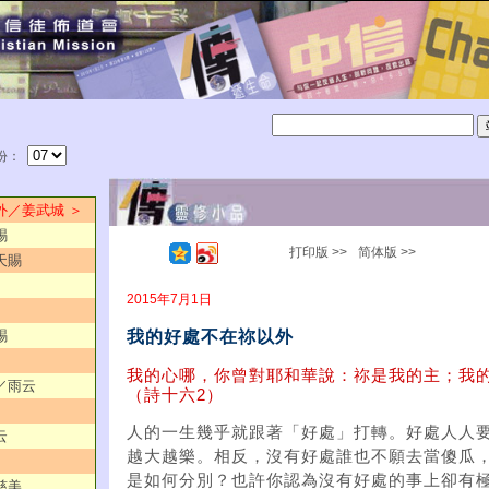
份：
以外／姜武城 ＞
賜
打印版 >>
简体版 >>
天賜
2015年7月1日
我的好處不在祢以外
賜
我的心哪，你曾對耶和華說：祢是我的主；我
回／雨云
（詩十六2）
人的一生幾乎就跟著「好處」打轉。好處人人
云
越大越樂。相反，沒有好處誰也不願去當傻瓜
是如何分別？也許你認為沒有好處的事上卻有
慈美