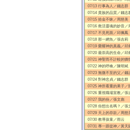
07/13 行事為人／錢志群
07/14 貴族的品質／錢志
07/15 拾金不昧／周慈美
07/16 救活靈魂的妙音
07/17 不見死面／邱佩鳳
07/18 那一網魚／張吉莉
07/19 榮耀神的真義／邱
07/20 最崇高的生命／邱
07/21 神聖而不計較的
07/22 神的呼喚／陳明斌
07/23 無微不至的父／錢
07/24 對神忠貞／錢志群
07/25 神所看重的果子
07/26 重視職場宣教／張
07/27 我的份／張文彪
07/28 你想出名嗎？／張
07/29 天上的存款／周慈
07/30 教導孩童／雨云
07/31 專一跟從神／黃天