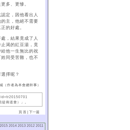
失更多、更慘。
此認定，因他看出人
他的主，他絕不需要
真正的好處。
好處，結果竟成了人
時止渴的紅豆湯，竟
帶給他一生無比的祝
百姓同受苦難，也不
何選擇呢？
城（作者為本會總幹事）
?id=tr20150701
國信徒佈道會）」。
頁 首
|
下一篇
2015
2014
2013
2012
2011