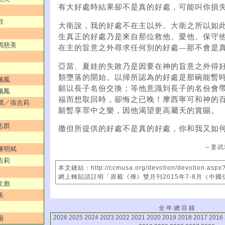
有大好處時結果卻不是真的好處，可能叫你損
群
大衛說，我的好處不在主以外。大衛之所以如
生真正的好處乃是來自那位救他、愛他、保守
／周慈美
在主的旨意之外尋求任何別的好處—那不會是
亞當、夏娃的失敗乃是因要在神的旨意之外得
類墮落的開始。以掃所認為的好處是那碗能暫
佩鳳
願以長子名份交換；等他意識到長子的名份會
佩鳳
福而想取回時，卻悔之已晚！摩西寧可和神的
憐憫／張吉莉
願暫享罪中之樂，因他渴望更高屬天的賞賜。
志群
撒但所提供的好處不是真的好處，你和我又如
～姜武
／陳明斌
吉莉
本文鏈結：http://ccmusa.org/devotion/devotion.aspx
網上轉貼請註明「原載《傳》雙月刊2015年7-8月（中
文彪
美
全 年 總 目 錄
2026
2025
2024
2023
2022
2021
2020
2019
2018
2017
2016
賜