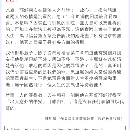
2,22）
此處，耶穌兩次在醫治人之前說：「放心」。換句話說，
這兩人的心情是沉重的。患了12年血漏的困境較容易領
會。不是嗎？因貧血而引致的暈眩、無力是可以想像得到
的，再加上在律法上被視為不潔，這病實際上奪去了她的
人生（馬可福音第五章更告訴我們她花盡了所有也求醫無
效）。她真是受盡了身心各方面的折磨。
我們對那癱子，除了從馬可福音第二章知道他有幾個好朋
友把他從屋頂縋下外，所知不多。不過，主耶穌在此卻清
楚告訴他，放心的原因是因他的罪得赦了。是的，真正叫
我們心靈被重壓的是我們的罪。患血漏的婦人當然因得醫
治而重獲新生，不過她還是會面對人生不少的憂慮和重
擔；癱子固然能行，但人生的挑戰也等待著他！
然而，人的罪得赦，與神和好，能叫他在基督耶穌裡得享
「出人意外的平安」（腓四7），這是沒有任何事物可以代
替的。
～陳明斌（作者是本會前總幹事，現任教會牧師）
本文鏈結：http://ccmusa.org/devotion/devotion.aspx?