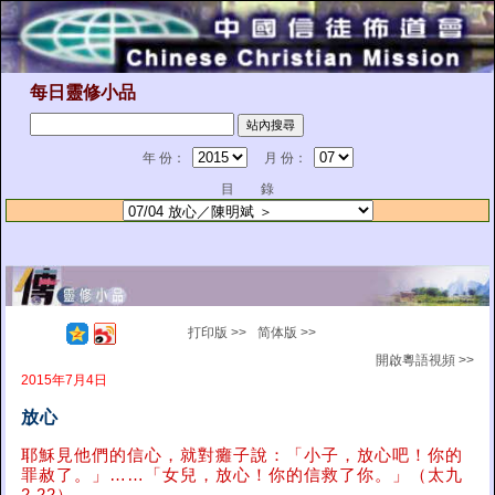
每日靈修小品
年 份：
月 份：
目 錄
打印版 >>
简体版 >>
開啟粵語視頻 >>
2015年7月4日
放心
耶穌見他們的信心，就對癱子說：「小子，放心吧！你的
罪赦了。」……「女兒，放心！你的信救了你。」（太九